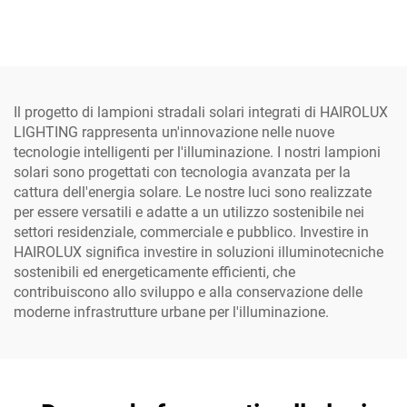
integrata, a risparmio
Hairolux, integrate, ad alta
energetico, IP65, per uso
luminosità, in alluminio,
in cantiere
impermeabili IP65
Il progetto di lampioni stradali solari integrati di HAIROLUX
LIGHTING rappresenta un'innovazione nelle nuove
tecnologie intelligenti per l'illuminazione. I nostri lampioni
solari sono progettati con tecnologia avanzata per la
cattura dell'energia solare. Le nostre luci sono realizzate
per essere versatili e adatte a un utilizzo sostenibile nei
settori residenziale, commerciale e pubblico. Investire in
HAIROLUX significa investire in soluzioni illuminotecniche
sostenibili ed energeticamente efficienti, che
contribuiscono allo sviluppo e alla conservazione delle
moderne infrastrutture urbane per l'illuminazione.