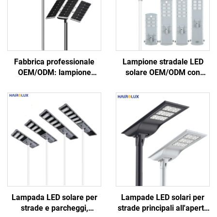
Fabbrica professionale
Lampione stradale LED
OEM/ODM: lampione
solare OEM/ODM con
stradale LED solare tutto-
modulo integrato
in-uno per esterni in
intelligente e funzione di
alluminio, IP66, disponibile
autonetto, impermeabile
in potenze da 40 W, 60 W,
IP66
80 W, 100 W e 120 W
Lampada LED solare per
Lampade LED solari per
strade e parcheggi,
strade principali all'aperto