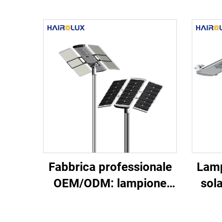
Fabbrica professionale
Lamp
OEM/ODM: lampione
sol
stradale LED solare
m
tutto-in-uno per esterni
intel