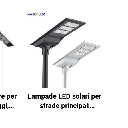
e per
Lampade LED solari per
gi,
strade principali
rmio
all'aperto Hairolux,
 per
integrate, ad alta