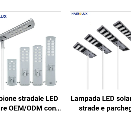
ione stradale LED
Lampada LED solar
are OEM/ODM con
strade e parcheg
odulo integrato
integrata, a rispa
ligente e funzione di
energetico, IP65,