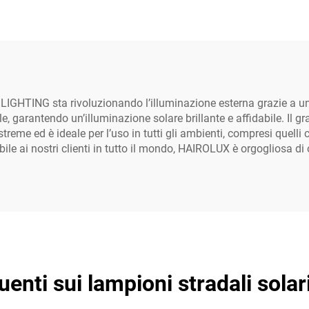
etto, impermeabile
uso in cantier
IP66
 LIGHTING sta rivoluzionando l’illuminazione esterna grazie a un
ale, garantendo un’illuminazione solare brillante e affidabile. Il 
reme ed è ideale per l’uso in tutti gli ambienti, compresi quell
bile ai nostri clienti in tutto il mondo, HAIROLUX è orgogliosa di 
nti sui lampioni stradali solari