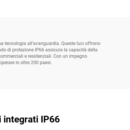
e
luminosità, in alluminio,
impermeabili IP65
a tecnologia all’avanguardia. Queste luci offrono
grado di protezione IP66 assicura la capacità della
i commerciali e residenziali. Con un impegno
operare in oltre 200 paesi.
 integrati IP66