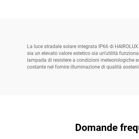
in alluminio, IP66,
auton
disponibile in potenze da
40 W, 60 W, 80 W, 100 W
e 120 W
La luce stradale solare integrata IP66 di HAIROLUX
sia un elevato valore estetico sia un’utilità funzion
lampada di resistere a condizioni meteorologiche est
costante nel fornire illuminazione di qualità sosteni
Domande freque