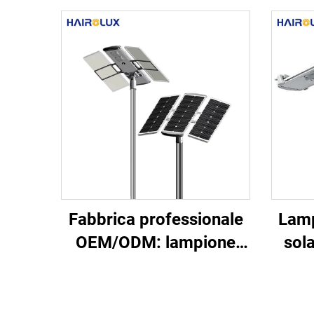
Fabbrica professionale
Lamp
OEM/ODM: lampione
sol
stradale LED solare
m
tutto-in-uno per esterni
intel
in alluminio, IP66,
auton