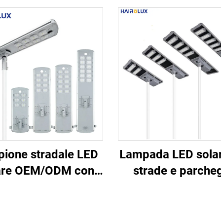
ione stradale LED
Lampada LED solar
are OEM/ODM con
strade e parcheg
odulo integrato
integrata, a rispa
ligente e funzione di
energetico, IP65,
etto, impermeabile
uso in cantier