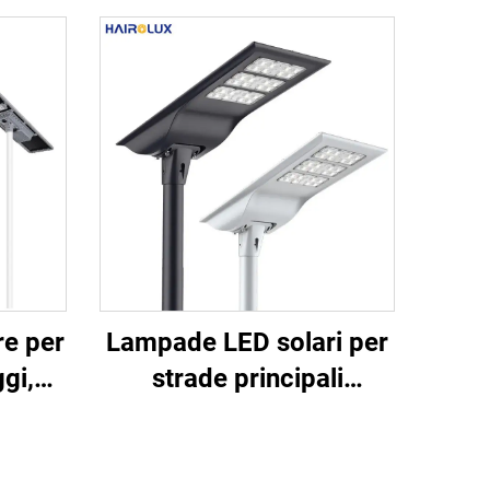
e per
Lampade LED solari per
gi,
strade principali
rmio
all'aperto Hairolux,
 per
integrate, ad alta
e
luminosità, in alluminio,