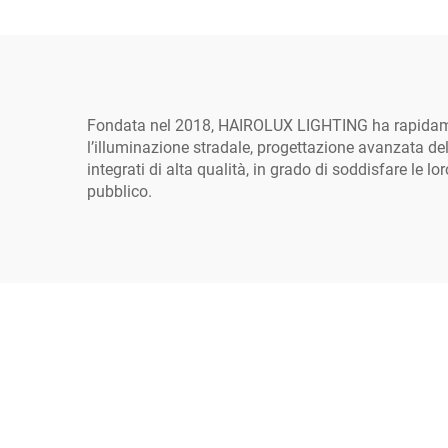
disponibile in potenze da
40 W, 60 W, 80 W, 100 W
e 120 W
Fondata nel 2018, HAIROLUX LIGHTING ha rapidament
l’illuminazione stradale, progettazione avanzata dell
integrati di alta qualità, in grado di soddisfare le 
pubblico.