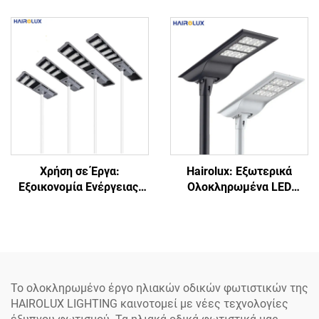
Ολοκληρωμένο
«Self-Clean»,
Φωτιστικό Οδών με
Ενσωματωμένο, Έξυπνο,
Ηλιακή Ενέργεια,
Αδιάβροχο IP66, LED
Αλουμινίου, IP66, 40 W, 60
W, 80 W, 100 W, 120 W,
«All-in-One»
Χρήση σε Έργα:
Hairolux: Εξωτερικά
Εξοικονομία Ενέργειας,
Ολοκληρωμένα LED
Οδικό Φωτιστικό με
Φωτιστικά Οδικού Φωτός
Βαθμό Προστασίας IP65
Ηλιακής Ενέργειας για
για Πάρκινγκ και
Κύριους Δρόμους, με
Δρόμους, Ολοκληρωμένο
Βαθμό Προστασίας IP65,
Ενιαίο LED Φωτιστικό
Αδιάβροχα, Υψηλής
Οδικού Φωτός Ηλιακής
Φωτεινότητας,
Το ολοκληρωμένο έργο ηλιακών οδικών φωτιστικών της
Ενέργειας
αλουμινίου
HAIROLUX LIGHTING καινοτομεί με νέες τεχνολογίες