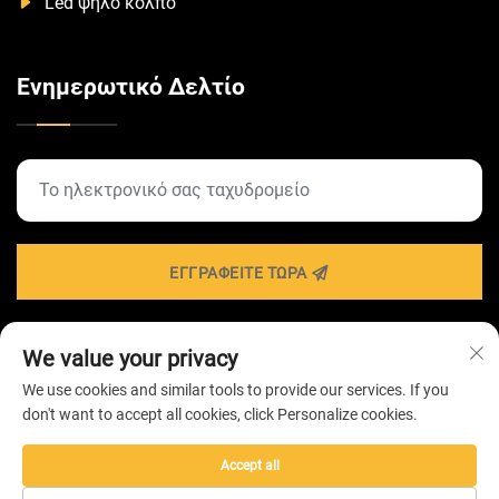
Led ψηλό κόλπο
Ενημερωτικό Δελτίο
ΕΓΓΡΑΦΕΊΤΕ ΤΏΡΑ
We value your privacy
Πνευματικά δικαιώματα © 2026 από ZHONGSHAN
We use cookies and similar tools to provide our services. If you
HAIROLUX LIGHTING Technology Co.,Ltd -
Πολιτική
don't want to accept all cookies, click Personalize cookies.
Απορρήτου
Accept all