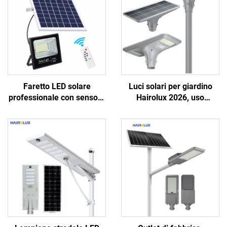
Faretto LED solare
Luci solari per giardino
professionale con sensore
Hairolux 2026, uso
di movimento,
progettuale, luci stradali
telecomando e pannello
decorative per esterni,
solare a ricarica rapida
impermeabili