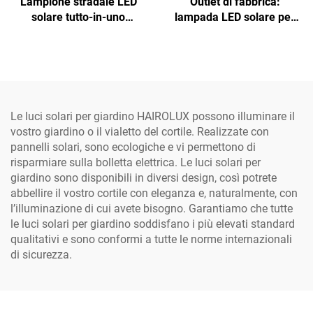
Lampione stradale LED
Outlet di fabbrica:
solare tutto-in-uno
lampada LED solare per
professionale a prezzo di
strade all'aperto, a batteria
fabbrica, in alluminio, con
al litio Lifepo4 in alluminio
luce bianca fresca e cella
impermeabile IP65, con
solare in silicio
sistema a sezione
monocristallino
separata
Le luci solari per giardino HAIROLUX possono illuminare il
vostro giardino o il vialetto del cortile. Realizzate con
pannelli solari, sono ecologiche e vi permettono di
risparmiare sulla bolletta elettrica. Le luci solari per
giardino sono disponibili in diversi design, così potrete
abbellire il vostro cortile con eleganza e, naturalmente, con
l’illuminazione di cui avete bisogno. Garantiamo che tutte
le luci solari per giardino soddisfano i più elevati standard
qualitativi e sono conformi a tutte le norme internazionali
di sicurezza.