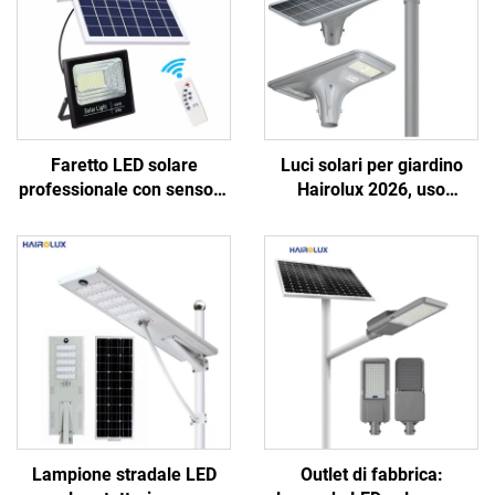
Faretto LED solare
Luci solari per giardino
professionale con sensore
Hairolux 2026, uso
di movimento,
progettuale, luci stradali
telecomando e pannello
decorative per esterni,
solare a ricarica rapida
impermeabili
Lampione stradale LED
Outlet di fabbrica: