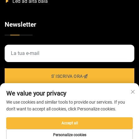
Led ad alta baia
Newsletter
S' ISCRIVA ORA
We value your privacy
We use cookies and similar tools to provide our services. If you
Diritti d'autore © 2026 di ZHONGSHAN HAIROLUX
don't want to accept all cookies, click Personalize cookies.
LIGHTING Technology Co.,Ltd -
Informativa sulla privacy
Accept all
Personalize cookies