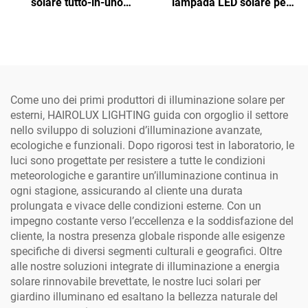
solare tutto-in-uno
lampada LED solare per
professionale a prezzo di
strade all'aperto, a batteria
fabbrica, in alluminio, con
al litio Lifepo4 in alluminio
luce bianca fresca e cella
impermeabile IP65, con
solare in silicio
sistema a sezione
monocristallino
separata
Come uno dei primi produttori di illuminazione solare per
esterni, HAIROLUX LIGHTING guida con orgoglio il settore
nello sviluppo di soluzioni d’illuminazione avanzate,
ecologiche e funzionali. Dopo rigorosi test in laboratorio, le
luci sono progettate per resistere a tutte le condizioni
meteorologiche e garantire un’illuminazione continua in
ogni stagione, assicurando al cliente una durata
prolungata e vivace delle condizioni esterne. Con un
impegno costante verso l’eccellenza e la soddisfazione del
cliente, la nostra presenza globale risponde alle esigenze
specifiche di diversi segmenti culturali e geografici. Oltre
alle nostre soluzioni integrate di illuminazione a energia
solare rinnovabile brevettate, le nostre luci solari per
giardino illuminano ed esaltano la bellezza naturale del