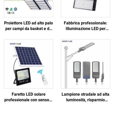
Proiettore LED ad alto palo
Fabbrica professionale:
per campi da basket e da
Illuminazione LED per
calcio, illuminazione per
campi da baseball e da
stadi e impianti sportivi,
calcio, IP65, potenze 100
proiettore floodlight IP66
W, 200 W, 300 W, 400 W,
IK10
600 W, 800 W, 1000 W, per
esterni
Faretto LED solare
Lampione stradale ad alta
professionale con sensore
luminosità, risparmio
di movimento,
energetico per strade e
telecomando e pannello
autostrade, lampada LED