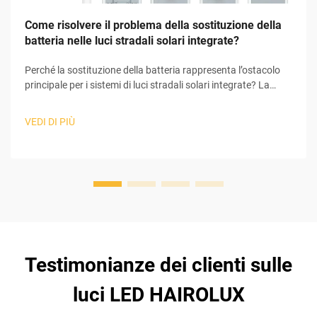
Come risolvere il problema della sostituzione della
batteria nelle luci stradali solari integrate?
Perché la sostituzione della batteria rappresenta l’ostacolo
principale per i sistemi di luci stradali solari integrate? La
batteria è la principale responsabile dei problemi riscontrati
nell’intero sistema di luci stradali solari integrate. I sistemi di
VEDI DI PIÙ
luci stradali solari integrate comprendono numerosi
componenti che ...
Testimonianze dei clienti sulle
luci LED HAIROLUX