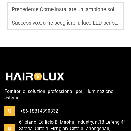
Precedente:
Come installare un lampione solare senza l'aiuto di un professionista?
Successivo:
Come scegliere la luce LED per stadi per l’illuminazione da trasmissione di un campo da calcio?
Fornitori di soluzioni professionali per l'illuminazione
esterna
+86-18814390832
6° piano, Edificio B, Maohui Industry, n.18 Lefeng 4ª
Strada, Città di Henglan, Città di Zhongshan,