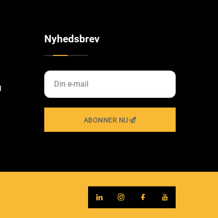
værksteder
Nyhedsbrev
g
ABONNER NU