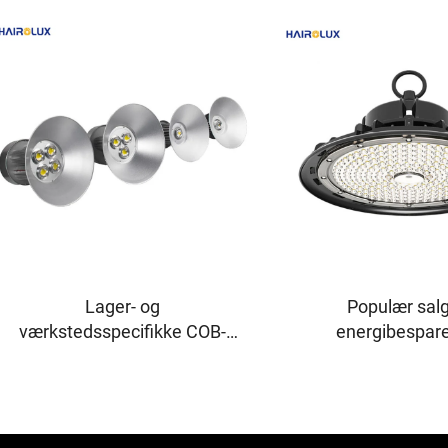
Lager- og
Populær salg
værkstedsspecifikke COB-
energibespar
LED-højspændingslamper
aluminiumslag
med PC-linse, reflektor og
højlysstyrke industr
aluminiumsskygge –
højspændingslamp
industrielle
W, 150 W og 