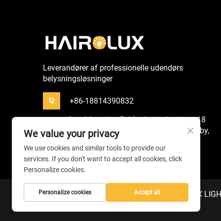
Leverandører af professionelle udendørs
belysningsløsninger
+86-18814390832
6. sal, bygning B, Maohui-industri, nr. 18
Lefeng 4. vej, Henglan-by, Zhongshan-by,
We value your privacy
provinsen Guangdong, Kina.
We use cookies and similar tools to provide our
services. If you don't want to accept all cookies, click
[email protected]
Personalize cookies.
Personalize cookies
Accept all
Copyright © 2026 af ZHONGSHAN HAIROLUX LIGHTI
Privatlivspolitik