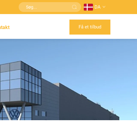
DA
Få et tilbud
takt