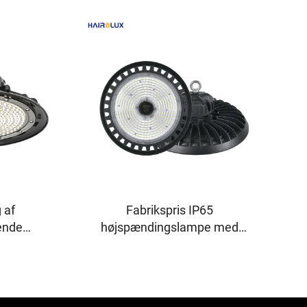
 af
Fabrikspris IP65
ende
højspændingslampe med
er UFO
flere effektniveauer, rund
ielle LED-
form, 100 W, 150 W, 200 W
er på 100
og 250 W – LED-
200 W
højspændingslamper til