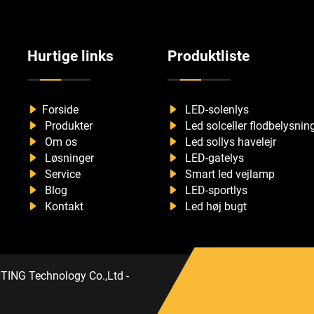
belysningsløsninger
Hurtige links
Produktliste
Forside
LED-solenlys
Produkter
Led solceller flodbelysnin
Om os
Led sollys havelejr
Løsninger
LED-gatelys
Service
Smart led vejlamp
Blog
LED-sportlys
Kontakt
Led høj bugt
NG Technology Co.,Ltd -