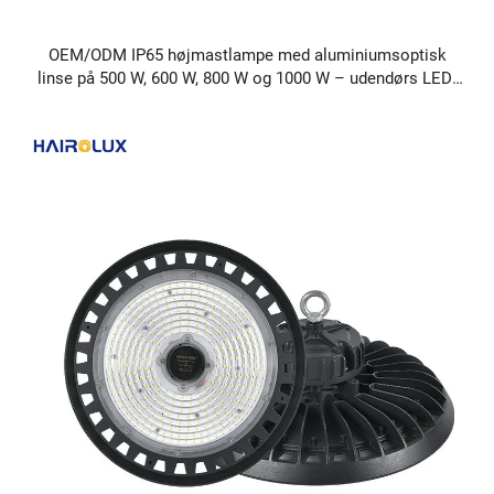
OEM/ODM IP65 højmastlampe med aluminiumsoptisk
linse på 500 W, 600 W, 800 W og 1000 W – udendørs LED-
flodlys til parkeringspladser og fodboldbaner