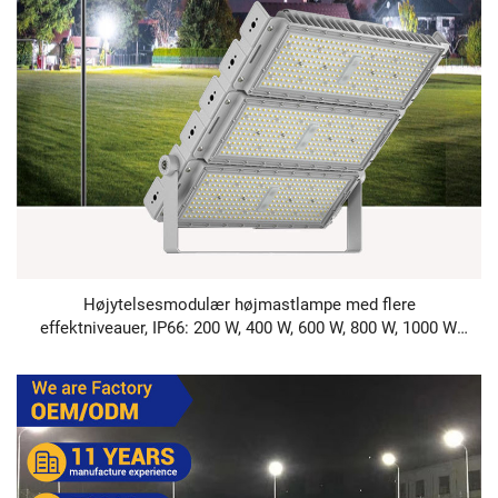
Højytelsesmodulær højmastlampe med flere
effektniveauer, IP66: 200 W, 400 W, 600 W, 800 W, 1000 W,
1200 W, 1600 W og 2000 W – LED-flodlys til fodboldstadion