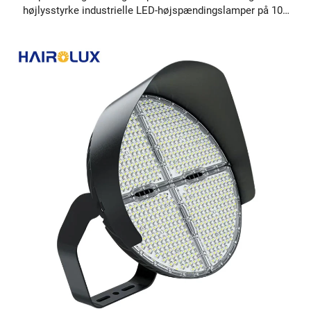
højlysstyrke industrielle LED-højspændingslamper på 100
W, 150 W og 200 W