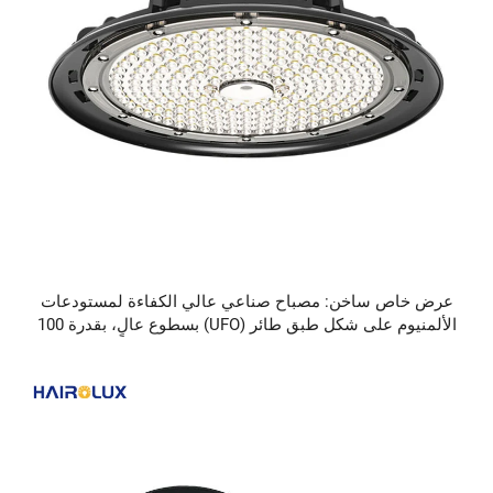
عرض خاص ساخن: مصباح صناعي عالي الكفاءة لمستودعات
الألمنيوم على شكل طبق طائر (UFO) بسطوع عالٍ، بقدرة 100
واط و150 واط و200 واط، من نوع LED عالي الارتفاع