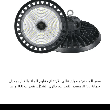
سعر المصنع: مصباح عالي الارتفاع مقاوم للماء والغبار بمعدل
حماية IP65، متعدد القدرات، دائري الشكل، بقدرات 100 واط
و150 واط و200 واط و250 واط، لمصانع وورش العمل، من نوع
LED عالي الارتفاع