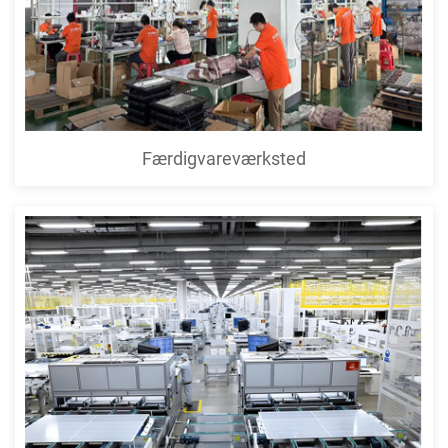
Færdigvareværksted