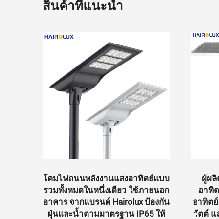
สินค้าที่แนะนำ
ย์แบบ
โคมไฟถนนพลังงานแสงอาทิตย์แบบ
ผู้ผ
ภายนอก
รวมทั้งหมดในหนึ่งเดียว ใช้ภายนอก
อาทิ
อมชิป
อาคาร จากแบรนด์ Hairolux ป้องกัน
อาทิตย์
ครงการ
ฝุ่นและน้ำตามมาตรฐาน IP65 ให้
วัตต์ แ