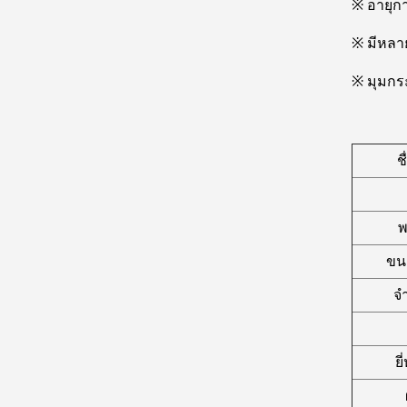
※ อายุก
※ มีหลาย
※ มุมกระ
ช
พ
ขน
จ
ยี