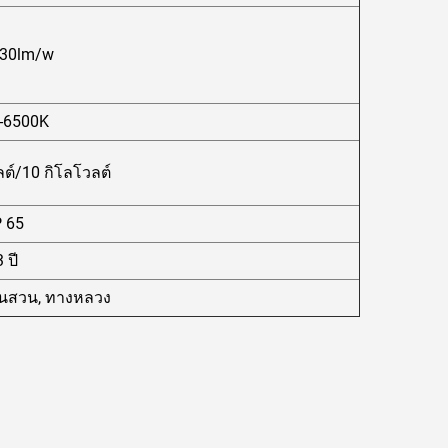
130lm/w
-6500K
ต์/10 กิโลโวลต์
P 65
3 ปี
านสวน, ทางหลวง