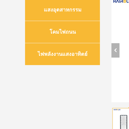
แสงอุตสาหกรรม
โคมไฟถนน
ไฟพลังงานแสงอาทิตย์