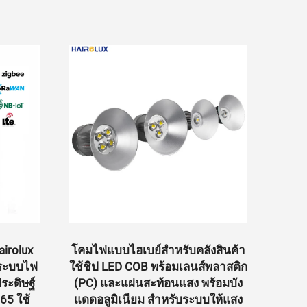
irolux
โคมไฟแบบไฮเบย์สำหรับคลังสินค้า
โค
บระบบไฟ
ใช้ชิป LED COB พร้อมเลนส์พลาสติก
พล
ระดิษฐ์
(PC) และแผ่นสะท้อนแสง พร้อมบัง
โรงง
65 ใช้
แดดอลูมิเนียม สำหรับระบบให้แสง
กันน้