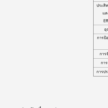
ประสิท
แส
Ef
อุ
การป้
การจั
การ
การประ