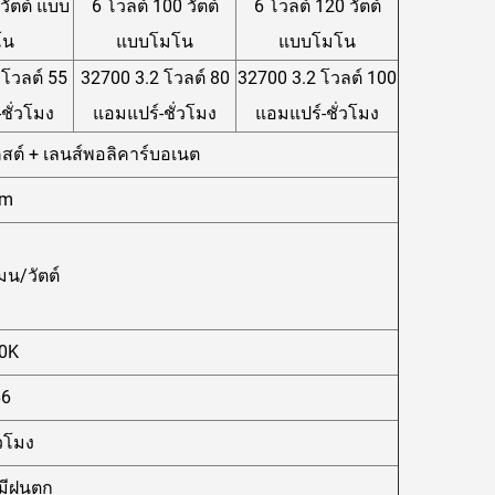
วัตต์ แบบ
6 โวลต์ 100 วัตต์
6 โวลต์ 120 วัตต์
โน
แบบโมโน
แบบโมโน
 โวลต์ 55
32700 3.2 โวลต์ 80
32700 3.2 โวลต์ 100
ชั่วโมง
แอมแปร์-ชั่วโมง
แอมแปร์-ชั่วโมง
สต์ + เลนส์พอลิคาร์บอเนต
m
มน/วัตต์
0K
66
่วโมง
ี่มีฝนตก