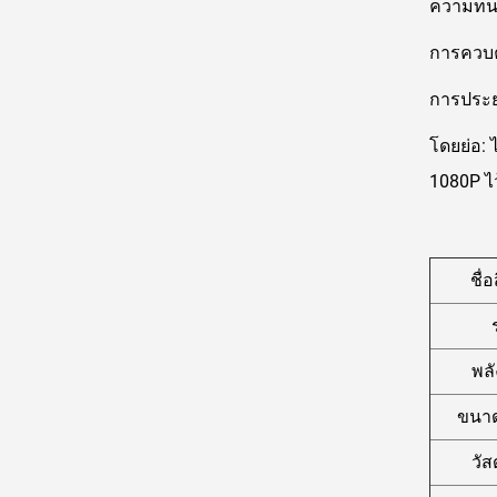
ความทนท
การควบค
การประย
โดยย่อ: 
1080P ไว
ชื่
ร
พลั
ขนาด
วัส