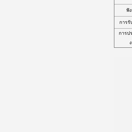
ฟัง
การรั
การประ
ง