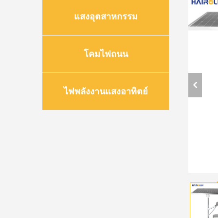
แสงอุตสาหกรรม
โคมไฟถนน
ไฟพลังงานแสงอาทิตย์