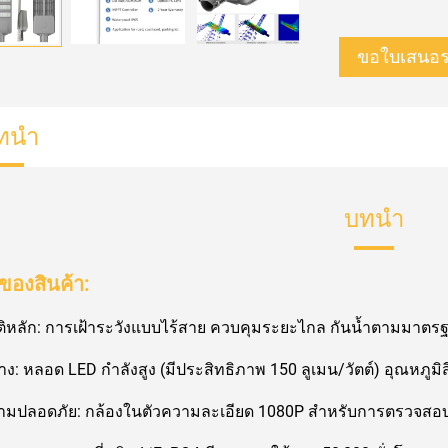
ขอใบเสนอ
ทนำ
บทนำ
นของสินค้า:
ิหลัก: การเฝ้าระวังแบบไร้สาย ควบคุมระยะไกล กันน้ำตามมาตรฐาน
ง: หลอด LED กำลังสูง (มีประสิทธิภาพ 150 ลูเมน/วัตต์) อุณหภูม
มปลอดภัย: กล้องในตัวความละเอียด 1080P สำหรับการตรวจสอบ