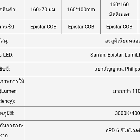
160*160
สินค้า:
160×70 มม.
160*100mm
มิลลิเมตร
นวนชิป
Epistar COB
Epistar COB
Epistar COB
ัสดุ:
อะลูมิเนียมหล่
ห้อ LED:
San'an, Epistar, LumiL
้ขับขี่:
แยกสัญญาณ, Philips, 
ิภาพการให้
 (Lumen
มากกว่า 110 
ciency):
ภูมิสี:
3000K/400
งกันการกระ
sPD 6 กิโลโวลต
ชาก