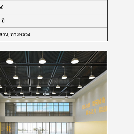
66
 ปี
นสวน, ทางหลวง