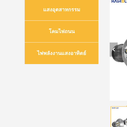
แสงอุตสาหกรรม
โคมไฟถนน
ไฟพลังงานแสงอาทิตย์