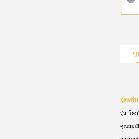
บ
จุดเด่
รุ่น: โคม
คุณสมบัต