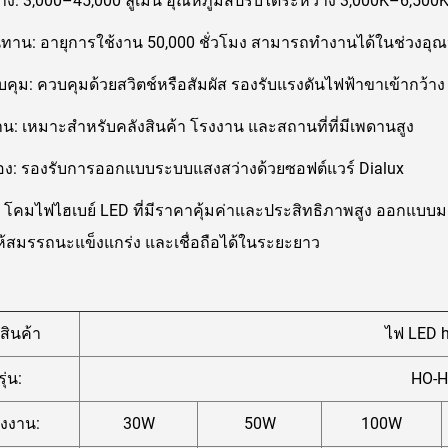
ง: 3,000–45,000 ลูเมน อุณหภูมิสีปรับได้ระหว่าง 3,000K–6,500
น: อายุการใช้งาน 50,000 ชั่วโมง สามารถทำงานได้ในช่วงอุณหภู
คุม: ควบคุมด้วยสวิตช์หรือสัมผัส รองรับแรงดันไฟฟ้าขาเข้ากว้า
น: เหมาะสำหรับคลังสินค้า โรงงาน และสถานที่ที่มีเพดานสูง
อง: รองรับการออกแบบระบบแสงสว่างด้วยซอฟต์แวร์ Dialux
: โคมไฟไฮเบย์ LED ที่มีราคาคุ้มค่าและประสิทธิภาพสูง ออกแบบ
 ให้สมรรถนะแข็งแกร่ง และเชื่อถือได้ในระยะยาว
อสินค้า
ไฟ LED h
รุ่น:
HO-
ังงาน:
30W
50W
100W