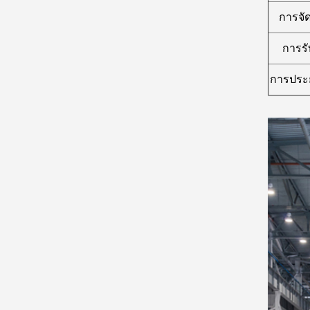
การจัด
การรั
การประย