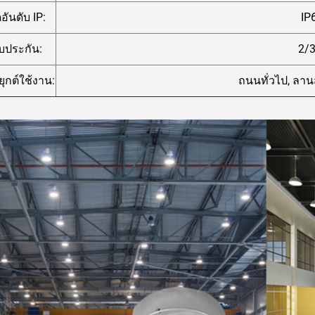
อันดับ IP:
IP
บประกัน:
2/3
ุกต์ใช้งาน:
ถนนทั่วไป, ลา