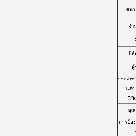
ขนาด
จำ
ว
ยี่
ผู
ประสิทธ
แสง
Effi
อุณห
การป้อ