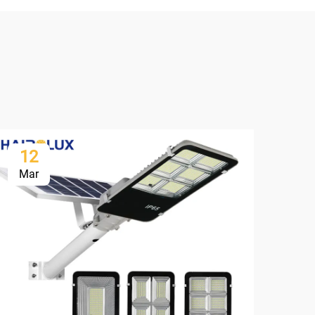
12
1
Mar
Ma