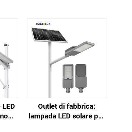
e LED
Outlet di fabbrica:
uno
lampada LED solare per
rezzo
strade all'aperto, a