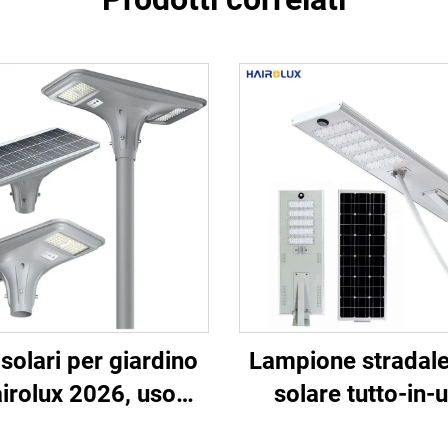
 solari per giardino
Lampione stradal
irolux 2026, uso
solare tutto-in-
ttuale, luci stradali
professionale a p