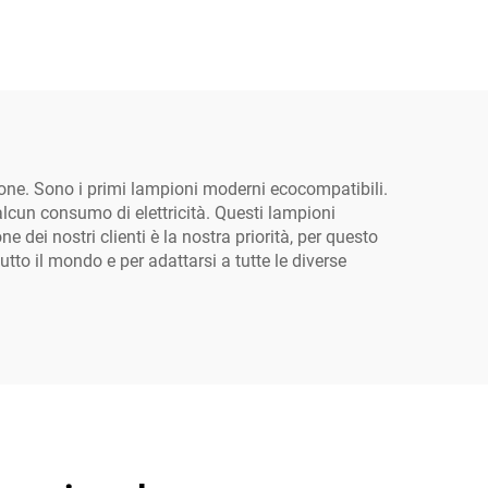
minio,
batteria al litio Lifepo4 in
esca e
alluminio impermeabile
icio
IP65, con sistema a
o
sezione separata
zione. Sono i primi lampioni moderni ecocompatibili.
alcun consumo di elettricità. Questi lampioni
 dei nostri clienti è la nostra priorità, per questo
tutto il mondo e per adattarsi a tutte le diverse