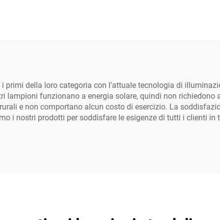
rative per esterni,
di fabbrica, in allu
impermeabili
con luce bianca fr
cella solare in sil
monocristallin
 primi della loro categoria con l'attuale tecnologia di illumina
ostri lampioni funzionano a energia solare, quindi non richiedono 
 rurali e non comportano alcun costo di esercizio. La soddisfazione
 i nostri prodotti per soddisfare le esigenze di tutti i clienti in 