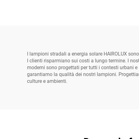
telecomando e pannello
deco
solare a ricarica rapida
I lampioni stradali a energia solare HAIROLUX sono i
I clienti risparmiano sui costi a lungo termine. I n
moderni sono progettati per tutti i contesti urbani e
garantiamo la qualità dei nostri lampioni. Progettiamo
culture e ambienti.