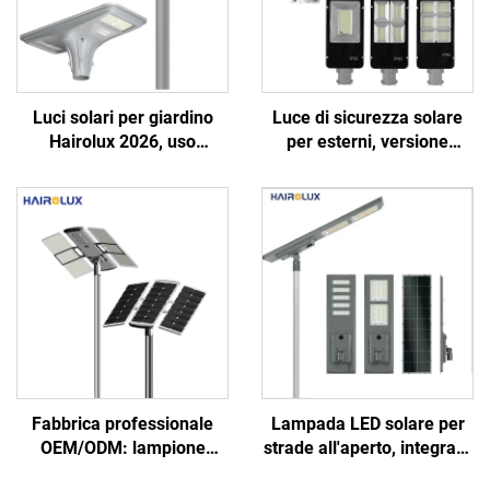
Luci solari per giardino
Luce di sicurezza solare
Hairolux 2026, uso
per esterni, versione
progettuale, luci stradali
separata ed economica,
decorative per esterni,
per giardini e strade, luci
impermeabili
solari LED per strade
Fabbrica professionale
Lampada LED solare per
OEM/ODM: lampione
strade all'aperto, integrata
stradale LED solare tutto-
in alluminio SMD, da 300