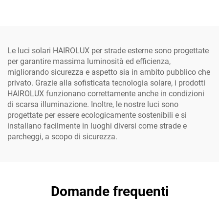
in-uno per esterni in
W, 400 W e 500 W, IP65,
alluminio, IP66, disponibile
per uso professionale in
in potenze da 40 W, 60 W,
cantiere
80 W, 100 W e 120 W
Le luci solari HAIROLUX per strade esterne sono progettate
per garantire massima luminosità ed efficienza,
migliorando sicurezza e aspetto sia in ambito pubblico che
privato. Grazie alla sofisticata tecnologia solare, i prodotti
HAIROLUX funzionano correttamente anche in condizioni
di scarsa illuminazione. Inoltre, le nostre luci sono
progettate per essere ecologicamente sostenibili e si
installano facilmente in luoghi diversi come strade e
parcheggi, a scopo di sicurezza.
Domande frequenti