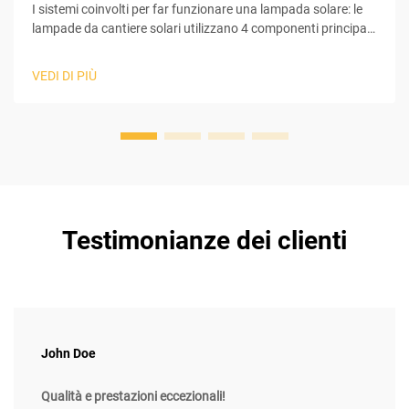
I sistemi coinvolti per far funzionare una lampada solare: le
lampade da cantiere solari utilizzano 4 componenti principali
per convertire la luce solare in elettricità utilizzabile,
necessaria al loro funzionamento. All'inizio del processo, il
VEDI DI PIÙ
pannello solare raccoglie la luce solare e avvia il fenomeno
fotovoltaico...
Testimonianze dei clienti
John Doe
Qualità e prestazioni eccezionali!