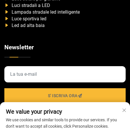
Luci stradali a LED
Lampada stradale led intelligente
Luce sportiva led
Led ad alta baia
Newsletter
S' ISCRIVA ORA
We value your privacy
We use cookies and similar tools to provide our services. If you
Diritti d'autore © 2026 di ZHONGSHAN HAIROLUX
don't want to accept all cookies, click Personalize cookies.