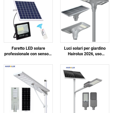
Faretto LED solare
Luci solari per giardino
professionale con sensore
Hairolux 2026, uso
di movimento,
progettuale, luci stradali
telecomando e pannello
decorative per esterni,
solare a ricarica rapida
impermeabili