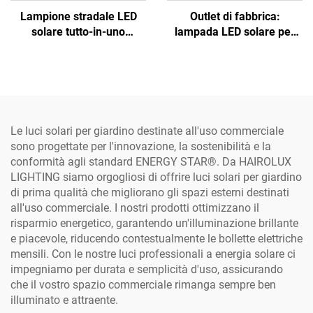
Lampione stradale LED
Outlet di fabbrica:
solare tutto-in-uno
lampada LED solare per
professionale a prezzo di
strade all'aperto, a batteria
fabbrica, in alluminio, con
al litio Lifepo4 in alluminio
luce bianca fresca e cella
impermeabile IP65, con
solare in silicio
sistema a sezione
monocristallino
separata
Le luci solari per giardino destinate all'uso commerciale
sono progettate per l'innovazione, la sostenibilità e la
conformità agli standard ENERGY STAR®. Da HAIROLUX
LIGHTING siamo orgogliosi di offrire luci solari per giardino
di prima qualità che migliorano gli spazi esterni destinati
all'uso commerciale. I nostri prodotti ottimizzano il
risparmio energetico, garantendo un'illuminazione brillante
e piacevole, riducendo contestualmente le bollette elettriche
mensili. Con le nostre luci professionali a energia solare ci
impegniamo per durata e semplicità d'uso, assicurando
che il vostro spazio commerciale rimanga sempre ben
illuminato e attraente.