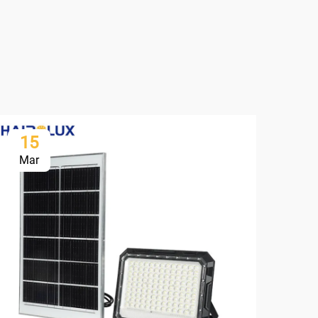
15
1
Mar
Ma