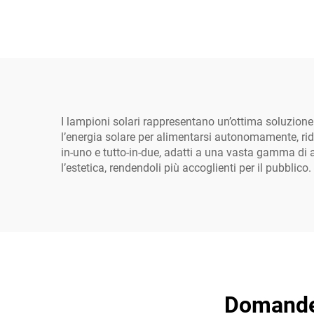
decorative per esterni,
batter
impermeabili
allu
IP
s
I lampioni solari rappresentano un’ottima soluzione 
l’energia solare per alimentarsi autonomamente, riduc
in-uno e tutto-in-due, adatti a una vasta gamma di a
l’estetica, rendendoli più accoglienti per il pubblico.
Domande 