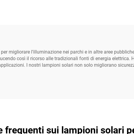
ia al litio Lifepo4 in
Hairolux IOT Smart
minio impermeabile
Lora NEMA, IP
65, con sistema a
impermeabile p
ezione separata
esterni
per migliorare l’illuminazione nei parchi e in altre aree pubblic
endo così il ricorso alle tradizionali fonti di energia elettrica. H
pplicazioni. I nostri lampioni solari non solo migliorano sicurez
frequenti sui lampioni solari pe