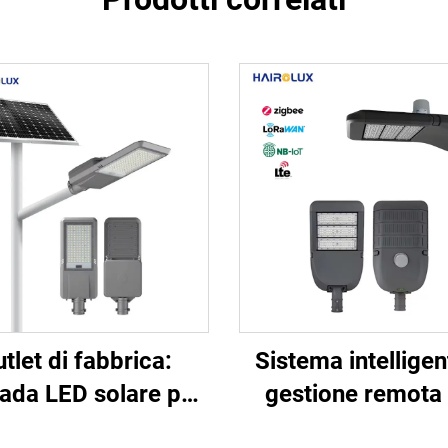
tlet di fabbrica:
Sistema intelligen
ada LED solare per
gestione remota
rade all'aperto, a
l'illuminazione str