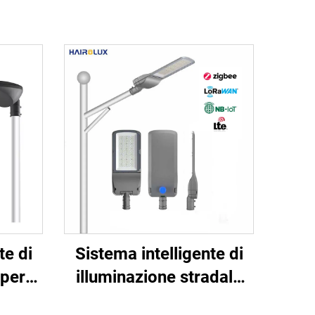
te di
Sistema intelligente di
 per
illuminazione stradale
adale
remota Hairolux 4G/LTE