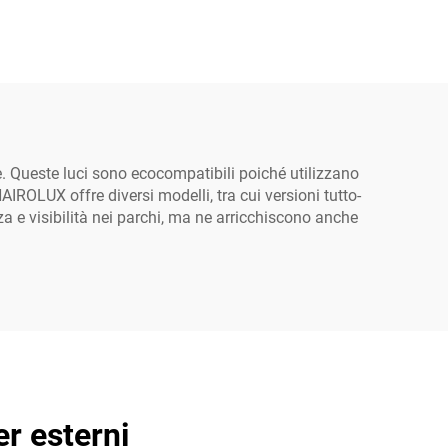
 City
NEMA IOT Soluzione
65
wireless, IP65 per
er
esterni
he. Queste luci sono ecocompatibili poiché utilizzano
AIROLUX offre diversi modelli, tra cui versioni tutto-
za e visibilità nei parchi, ma ne arricchiscono anche
r esterni