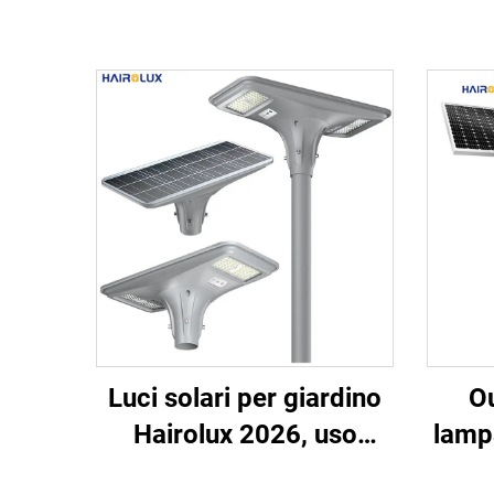
Luci solari per giardino
Ou
Hairolux 2026, uso
lamp
progettuale, luci stradali
st