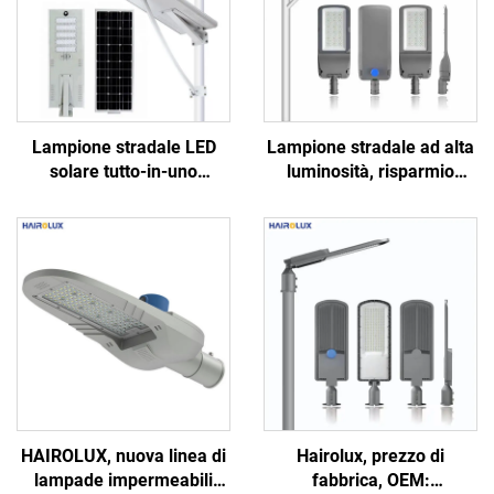
Lampione stradale LED
Lampione stradale ad alta
solare tutto-in-uno
luminosità, risparmio
professionale a prezzo di
energetico per strade e
fabbrica, in alluminio, con
autostrade, lampada LED
luce bianca fresca e cella
brillante
solare in silicio
monocristallino
HAIROLUX, nuova linea di
Hairolux, prezzo di
lampade impermeabili
fabbrica, OEM: