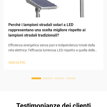
Perché i lampioni stradali solari a LED
rappresentano una scelta migliore rispetto ai
lampioni stradali tradizionali?
Efficienza energetica senza pari e indipendenza totale dalla
rete elettrica: l’efficacia luminosa LED rispetto a quella delle
lampade ad alogenuri metallici (MH) e a scarica ad alta
pressione (HPS) è superiore; un numero maggiore di lumen
VEDI DI PIÙ
per watt significa che i LED a bassa potenza presentano un
chiaro vantaggio rispetto alle soluzioni illuminotecniche
tradizionali in termini di efficienza. Possono raggiungere circa
130–1...
Testimonianze dei clienti