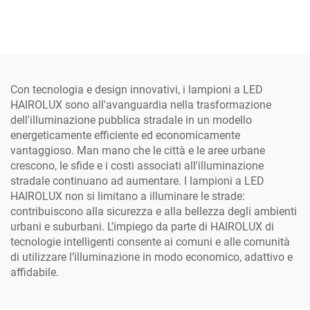
IP65 per esterni, 50 W, 100
illuminazione stradale LED
W, 150 W, illuminazione
ultra brillante con corpo in
stradale LED per la
alluminio e lente in
sicurezza
policarbonato per esterni,
100 W, 150 W
Con tecnologia e design innovativi, i lampioni a LED
HAIROLUX sono all'avanguardia nella trasformazione
dell'illuminazione pubblica stradale in un modello
energeticamente efficiente ed economicamente
vantaggioso. Man mano che le città e le aree urbane
crescono, le sfide e i costi associati all'illuminazione
stradale continuano ad aumentare. I lampioni a LED
HAIROLUX non si limitano a illuminare le strade:
contribuiscono alla sicurezza e alla bellezza degli ambienti
urbani e suburbani. L’impiego da parte di HAIROLUX di
tecnologie intelligenti consente ai comuni e alle comunità
di utilizzare l’illuminazione in modo economico, adattivo e
affidabile.