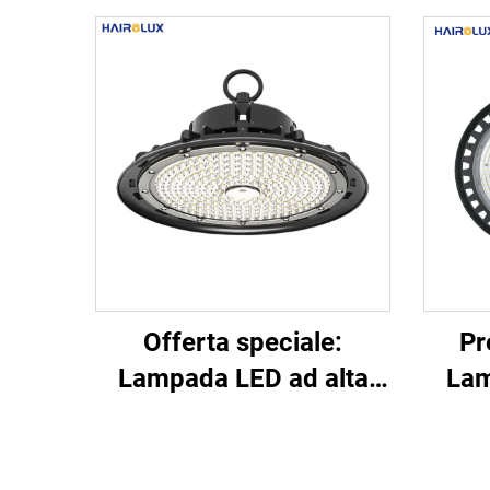
Offerta speciale:
Pr
Lampada LED ad alta
Lam
intensità luminosa per
inten
ambienti industriali (tipo
dis
UFO) in alluminio,
poten