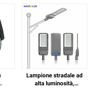
u
Lampione stradale ad
alta luminosità,
ttore
risparmio energetico per
IP65,
strade e autostrade,
0 W,
lampada LED brillante