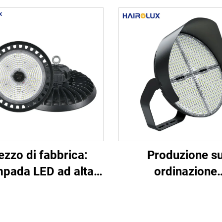
ezzo di fabbrica:
Produzione s
pada LED ad alta
ordinazione
sità luminosa IP65,
(OEM/ODM): Proie
ponibile in diverse
LED ad alto palo 
ze, rotonda, 100 W,
500 W, 600 W, 80