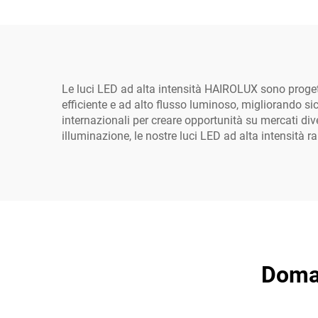
risparmio energetico,
150
per magazzini, potenze
per 
100 W, 150 W, 200 W
Le luci LED ad alta intensità HAIROLUX sono proget
efficiente e ad alto flusso luminoso, migliorando si
internazionali per creare opportunità su mercati diver
illuminazione, le nostre luci LED ad alta intensità
Doman