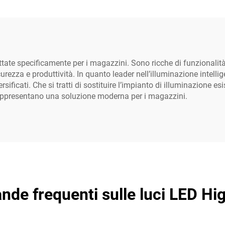
 W, 200 W, 250 W,
1000 W, con lente 
officine e ambienti
in alluminio, per es
industriali
parcheggi e camp
calcio
tate specificamente per i magazzini. Sono ricche di funzionalit
curezza e produttività. In quanto leader nell’illuminazione intel
sificati. Che si tratti di sostituire l’impianto di illuminazione e
 rappresentano una soluzione moderna per i magazzini.
de frequenti sulle luci LED Hi