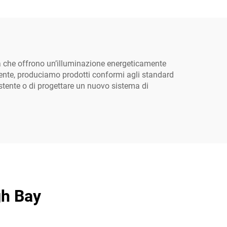
ottica
terni,
i da
à che offrono un’illuminazione energeticamente
ligente, produciamo prodotti conformi agli standard
sistente o di progettare un nuovo sistema di
gh Bay