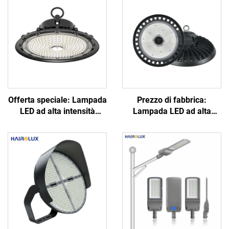
Offerta speciale: Lampada
Prezzo di fabbrica:
LED ad alta intensità
Lampada LED ad alta
luminosa per ambienti
intensità luminosa IP65,
industriali (tipo UFO) in
disponibile in diverse
alluminio, risparmio
potenze, rotonda, 100 W,
energetico, per magazzini,
150 W, 200 W, 250 W, per
potenze 100 W, 150 W, 200
officine e ambienti
W
industriali