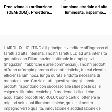
Produzione su ordinazione
Lampione stradale ad alta
(OEM/ODM): Proiettore
luminosità, risparmio
LED ad alto palo IP65, 500
energetico per strade e
W, 600 W, 800 W, 1000 W,
autostrade, lampada LED
con lente ottica in
brillante
alluminio, per esterni,
parcheggi e campi da
calcio
HAIROLUX LIGHTING è il principale venditore all'ingrosso di
faretti ad alta intensità. I nostri faretti LED ad alta intensità
garantiscono l’illuminazione ottimale in ampi spazi
(magazzini, fabbriche e aree commerciali). I nostri prodotti
offrono un’ampia gamma di caratteristiche, tra cui elevata
efficienza luminosa, lunga durata e ridotta necessità di
manutenzione. Grazie a tutti questi vantaggi, i nostri
prodotti rispondono con successo alle sfide poste dalle
esigenze illuminotecniche più moderne. I clienti che
acquistano prodotti HAIROLUX sono certi di ottenere le
migliori soluzioni illuminotecniche, grazie al nostro
impegno verso qualità, innovazione e soddisfazione del