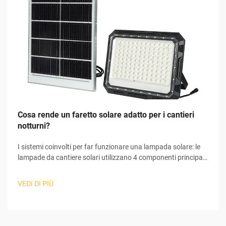
Cosa rende un faretto solare adatto per i cantieri
notturni?
I sistemi coinvolti per far funzionare una lampada solare: le
lampade da cantiere solari utilizzano 4 componenti principali
per convertire la luce solare in elettricità utilizzabile,
necessaria al loro funzionamento. All'inizio del processo, il
VEDI DI PIÙ
pannello solare raccoglie la luce solare e avvia il fenomeno
fotovoltaico...