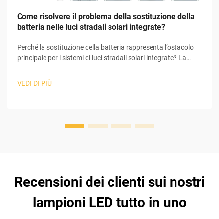
Come risolvere il problema della sostituzione della
batteria nelle luci stradali solari integrate?
Perché la sostituzione della batteria rappresenta l’ostacolo
principale per i sistemi di luci stradali solari integrate? La
batteria è la principale responsabile dei problemi riscontrati
nell’intero sistema di luci stradali solari integrate. I sistemi di
VEDI DI PIÙ
luci stradali solari integrate comprendono numerosi
componenti che ...
Recensioni dei clienti sui nostri
lampioni LED tutto in uno