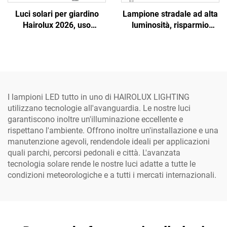
Luci solari per giardino
Lampione stradale ad alta
Hairolux 2026, uso
luminosità, risparmio
progettuale, luci stradali
energetico per strade e
decorative per esterni,
autostrade, lampada LED
impermeabili
brillante
I lampioni LED tutto in uno di HAIROLUX LIGHTING
utilizzano tecnologie all'avanguardia. Le nostre luci
garantiscono inoltre un'illuminazione eccellente e
rispettano l'ambiente. Offrono inoltre un'installazione e una
manutenzione agevoli, rendendole ideali per applicazioni
quali parchi, percorsi pedonali e città. L'avanzata
tecnologia solare rende le nostre luci adatte a tutte le
condizioni meteorologiche e a tutti i mercati internazionali.