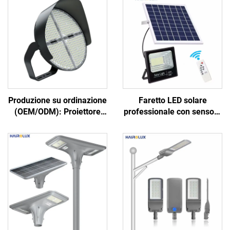
Produzione su ordinazione
Faretto LED solare
(OEM/ODM): Proiettore
professionale con sensore
LED ad alto palo IP65, 500
di movimento,
W, 600 W, 800 W, 1000 W,
telecomando e pannello
con lente ottica in
solare a ricarica rapida
alluminio, per esterni,
parcheggi e campi da
calcio