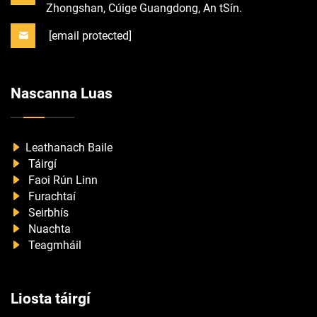
Zhongshan, Cúige Guangdong, An tSín.
[email protected]
Nascanna Luas
Leathanach Baile
Táirgí
Faoi Rún Linn
Furachtaí
Seirbhís
Nuachta
Teagmháil
Liosta táirgí