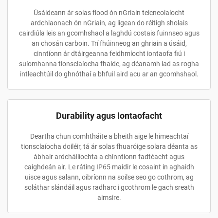
Úsáideann ár solas flood ón nGriain teicneolaíocht
ardchlaonach ón nGriain, ag ligean do réitigh sholais
cairdiúla leis an gcomhshaol a laghdú costais fuinnseo agus
an chosán carboin. Trí fhúinneog an ghriain a úsáid,
cinntíonn ár dtáirgeanna feidhmíocht iontaofa fiú i
suíomhanna tionsclaíocha fhaide, ag déanamh iad as rogha
intleachtúil do ghnóthaí a bhfuil aird acu ar an gcomhshaol.
Durability agus Iontaofacht
Deartha chun comhtháite a bheith aige le himeachtaí
tionsclaíocha doiléir, tá ár solas fhuaróige solara déanta as
ábhair ardcháilíochta a chinntíonn fadtéacht agus
caighdeán air. Le ráting IP65 maidir le cosaint in aghaidh
uisce agus salann, oibríonn na soilse seo go cothrom, ag
soláthar slándáil agus radharc i gcothrom le gach sreath
aimsire.