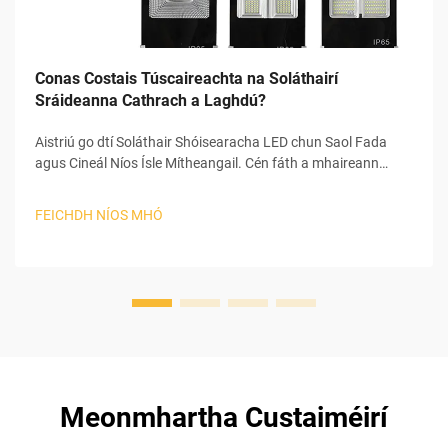
Conas Costais Túscaireachta na Soláthairí
Sráideanna Cathrach a Laghdú?
Aistriú go dtí Soláthair Shóisearacha LED chun Saol Fada
agus Cineál Níos Ísle Mítheangail. Cén fáth a mhaireann
soláthair shóisearacha LED faoi dhó nó faoi thrí huaire níos
faide ná soláthair shóisearacha HPS agus halaidí meitile.
FEICHDH NÍOS MHÓ
Nuair a chuireann tú i gcomparáid le soláthair shóisearacha
traidisiúnta sóidiam-ordhúilte nó halaidí meitile, tá saol
soláthair shóisearacha LED 2–3 huaire níos faide...
Meonmhartha Custaiméirí