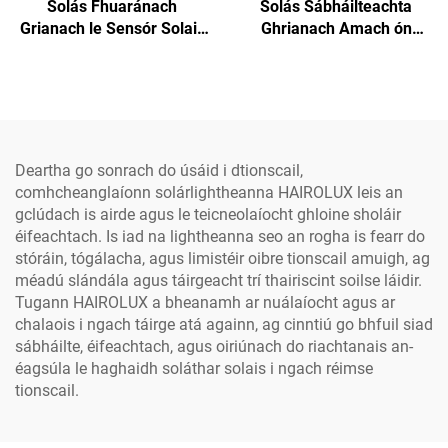
Solás Fhuaránach
Solás Sábháilteachta
Grianach le Sensór Solais
Ghrianach Amach ón
6500K Profisiúnta, le Rialú
Tiománaí, Le Scoilt, do
Úrscóipeach, le Plataform
Gharraí agus do Shráid,
Ghréine a Líonann Go
Solais Shráide LED
Tapaidh, LED
Ghrianacha
Deartha go sonrach do úsáid i dtionscail,
comhcheanglaíonn solárlightheanna HAIROLUX leis an
gclúdach is airde agus le teicneolaíocht ghloine sholáir
éifeachtach. Is iad na lightheanna seo an rogha is fearr do
stóráin, tógálacha, agus limistéir oibre tionscail amuigh, ag
méadú slándála agus táirgeacht trí thairiscint soilse láidir.
Tugann HAIROLUX a bheanamh ar nuálaíocht agus ar
chalaois i ngach táirge atá againn, ag cinntiú go bhfuil siad
sábháilte, éifeachtach, agus oiriúnach do riachtanais an-
éagsúla le haghaidh soláthar solais i ngach réimse
tionscail.