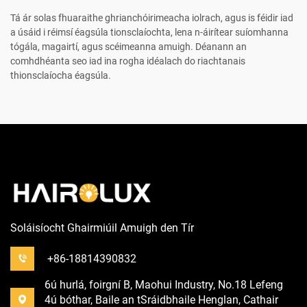
Tá ár solas fhuaraithe ghrianchóirimeacha iolrach, agus is féidir iad
a úsáid i réimsí éagsúla tionsclaíochta, lena n-áirítear suíomhanna
tógála, magairtí, agus scéimeanna amuigh. Déanann an
comhdhéanta seo iad ina rogha idéalach do riachtanais
thionsclaíocha éagsúla.
Soláisíocht Ghairmiúil Amuigh den Tír
+86-18814390832
6ú hurlá, foirgní B, Maohui Industry, No.18 Lefeng
4ú bóthar, Baile an tSráidbhaile Henglan, Cathair