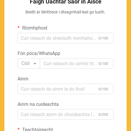
Faigh Uachtar Saor in Aisce
Beidh ár léiritheoir i dteagmháil leat go luath.
Ríomhphost
0/100
Fón póca/WhatsApp
Cód
0/100
Ainm
0/100
Ainm na cuideachta
0/200
Teachtaireacht