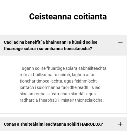
Ceisteanna coitianta
Cad iad na beneifítí a bhaineann le húsáid soilse
fhuaróige solara i suíomhanna tionsclaíocha?
Tugann soilse fhuaróige solara sábháilteachta
mór ar bhilleanna fuinnimh, laghdú ar an
tionchar timpeallachta, agus feidhmíocht
iontach i suíomhanna faoi dheireadh. Is iad
siad an rogha is fearr chun slándáil agus
radharc a fheabhsú i limistéir thionsclaíocha.
Conas a shuiteálaim leachtanna soláirí HAIROLUX?