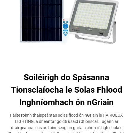
Soiléirigh do Spásanna
Tionsclaíocha le Solas Fhlood
Inghníomhach ón nGriain
Fáilte roimh thaispeántas solas flood ón nGriain le HAIROLUX
LIGHTING, a dhéantar go dtí úsáid i dtionscal. Tugann ár
dtáirgeanna leas as fuinnseog an ghriain chun réitigh sholais