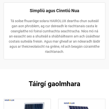
Simplíú agus Cinntiú Nua
Tá soilse fhuaróige solara HAIROLUX deartha chun suiteáil
gan aon phroblem, ag cur deireadh le riachtanais casta le
ceanglaithe nó foinsí cumhachta seachtracha. Níos mó ná
an easacht seo a shuiteáil a shábháilteann am ach úsáidtear
costais suiteála freisin. Agus mar gheall ar an ndearadh láidir
agus ar theicneolaíocht na gréine, níl ach beagán cúraimithe
riachtanach.
Táirgí gaolmhara