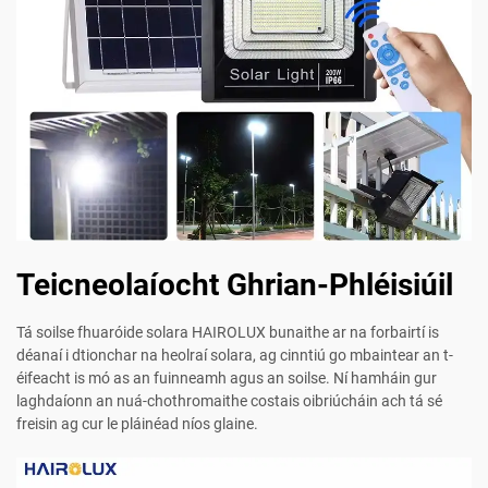
Teicneolaíocht Ghrian-Phléisiúil
Tá soilse fhuaróide solara HAIROLUX bunaithe ar na forbairtí is
déanaí i dtionchar na heolraí solara, ag cinntiú go mbaintear an t-
éifeacht is mó as an fuinneamh agus an soilse. Ní hamháin gur
laghdaíonn an nuá-chothromaithe costais oibriúcháin ach tá sé
freisin ag cur le pláinéad níos glaine.