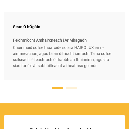
Seán Ó hÓgáin
Feidhmíocht Amhaircneach i Ár Mhagadh
Chuir muid soilse fhuaróide solara HAIROLUX iár n-
ainmneachán, agus tá an difríocht iontach! Tá na soilse
soilseach, éifeachtach ó thaobh an fhuinnimh, agus tá
siad tar éis ár sábháilteacht a fheabhsú go mór.