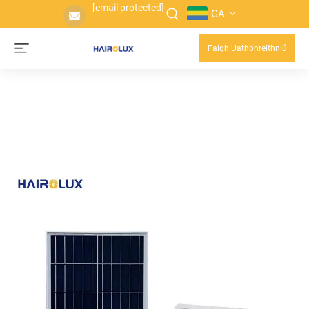
[email protected]
GA
Faigh Uathbhreithniú