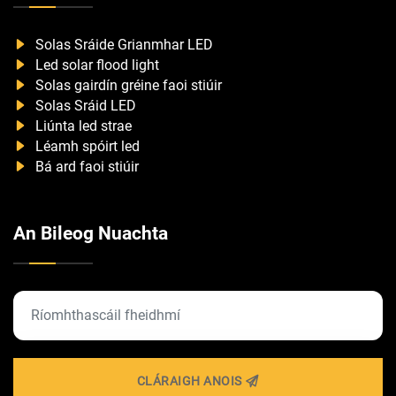
Solas Sráide Grianmhar LED
Led solar flood light
Solas gairdín gréine faoi stiúir
Solas Sráid LED
Liúnta led strae
Léamh spóirt led
Bá ard faoi stiúir
An Bileog Nuachta
CLÁRAIGH ANOIS