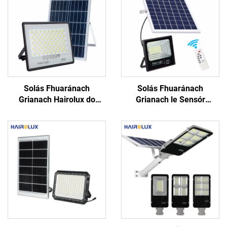
Solás Fhuaránach
Solás Fhuaránach
Grianach Hairolux do
Grianach le Sensór
Amhairc Amaireach, Le
Gluaiseachta Profisiúnta,
Haghaidh Uisce (IP65),
le Rialú Úrscóipeach, le
100W, 200W, 300W, 400W,
Plataform Ghréine a
500W, le Rialú
Líonann Go Tapaidh, LED
Úrscóipeach