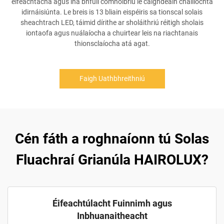
éifeachtacha agus ina bhfuil comhoibriú le caighdeáin cháilíochta
idirnáisiúnta. Le breis is 13 bliain eispéiris sa tionscal solais
sheachtrach LED, táimid dírithe ar sholáithriú réitigh sholais
iontaofa agus nuálaíocha a chuirtear leis na riachtanais
thionsclaíocha atá agat.
Faigh Uathbhreithniú
Cén fáth a roghnaíonn tú Solas
Fluachraí Grianúla HAIROLUX?
Éifeachtúlacht Fuinnimh agus
Inbhuanaitheacht