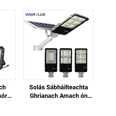
ch
Solás Sábháilteachta
sór
Ghrianach Amach ón
Tiománaí, Le Scoilt, do
ialú
Gharraí agus do Shráid,