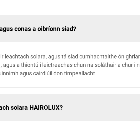
 agus conas a oibríonn siad?
hair leachtach solara, agus tá siad cumhachtaithe ón ghri
, agus a thiontú i leictreachas chun na soláthair a chur 
uinnimh agus cairdiúil don timpeallacht.
htach solara HAIROLUX?