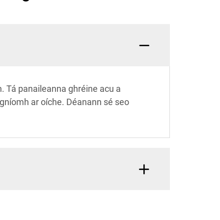
an. Tá panaileanna ghréine acu a
i ngníomh ar oíche. Déanann sé seo