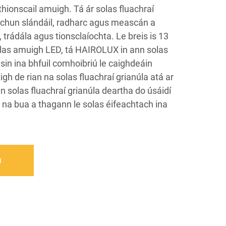
ionscail amuigh. Tá ár solas fluachraí
a chun slándáil, radharc agus meascán a
 trádála agus tionsclaíochta. Le breis is 13
solas amuigh LED, tá HAIROLUX in ann solas
 sin ina bhfuil comhoibriú le caighdeáin
tigh de rian na solas fluachraí grianúla atá ar
an solas fluachraí grianúla deartha do úsáidí
s na bua a thagann le solas éifeachtach ina
ú