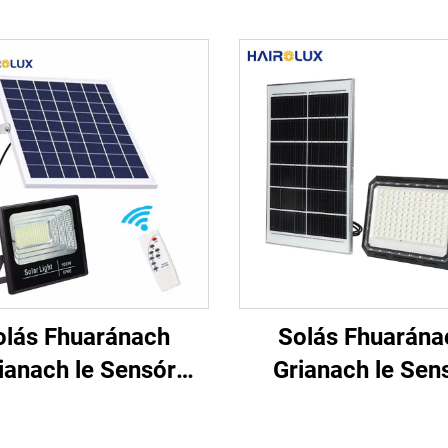
olás Fhuaránach
Solás Fhuarána
ianach le Sensór
Grianach le Sen
seachta Profisiúnta,
Solais 6500K
ialú Úrscóipeach, le
Profisiúnta, le R