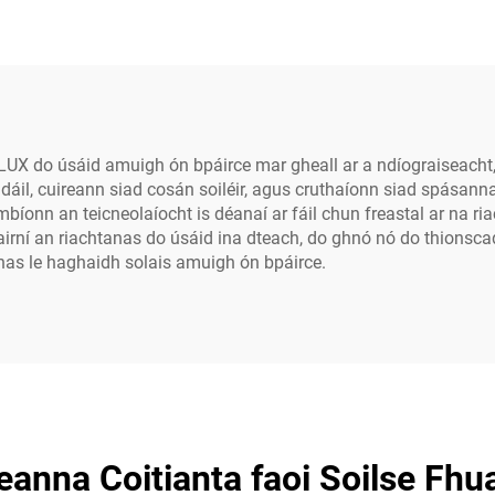
ataform Ghréine a
Úrscóipeach, l
nn Go Tapaidh, LED
Plataform Ghréin
Líonann Go Tapaid
LUX do úsáid amuigh ón bpáirce mar gheall ar a ndíograiseacht
ándáil, cuireann siad cosán soiléir, agus cruthaíonn siad spásan
íonn an teicneolaíocht is déanaí ar fáil chun freastal ar na ri
hairní an riachtanas do úsáid ina dteach, do ghnó nó do thionsc
as le haghaidh solais amuigh ón bpáirce.
eanna Coitianta faoi Soilse Fhu