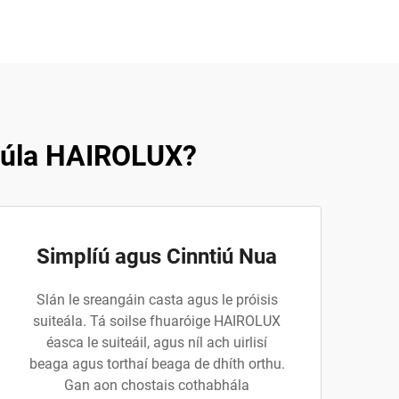
anúla HAIROLUX?
Simplíú agus Cinntiú Nua
Slán le sreangáin casta agus le próisis
suiteála. Tá soilse fhuaróige HAIROLUX
éasca le suiteáil, agus níl ach uirlisí
beaga agus torthaí beaga de dhíth orthu.
Gan aon chostais cothabhála