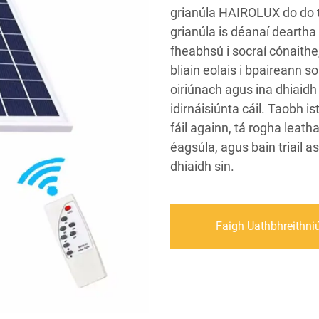
grianúla HAIROLUX do do th
grianúla is déanaí dearth
fheabhsú i socraí cónaithe,
bliain eolais i bpaireann 
oiriúnach agus ina dhiaidh
idirnáisiúnta cáil. Taobh is
fáil againn, tá rogha leath
éagsúla, agus bain triail a
dhiaidh sin.
Faigh Uathbhreithni