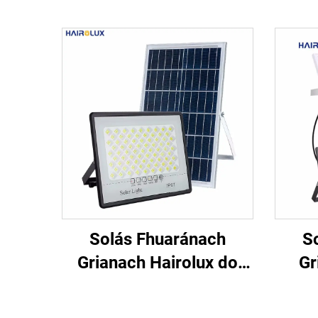
Solás Fhuaránach
S
Grianach Hairolux do
Gr
Amhairc Amaireach, Le
Gluai
Haghaidh Uisce (IP65),
le R