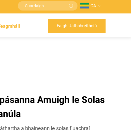
GA
Faigh Uathbhreithniú
Teagmháil
Spásanna Amuigh le Solas
anúla
áthartha a bhaineann le solas fluachraí