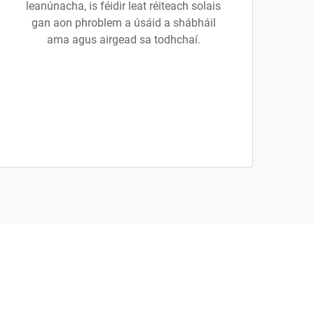
leanúnacha, is féidir leat réiteach solais
gan aon phroblem a úsáid a shábháil
ama agus airgead sa todhchaí.