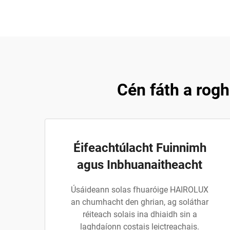
Cén fáth a rog
Éifeachtúlacht Fuinnimh
agus Inbhuanaitheacht
Úsáideann solas fhuaróige HAIROLUX
an chumhacht den ghrian, ag soláthar
réiteach solais ina dhiaidh sin a
laghdaíonn costais leictreachais.