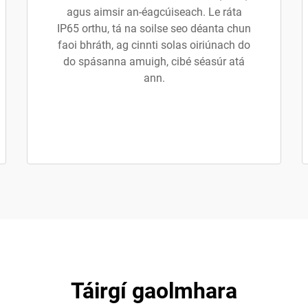
agus aimsir an-éagcúiseach. Le ráta
IP65 orthu, tá na soilse seo déanta chun
faoi bhráth, ag cinnti solas oiriúnach do
do spásanna amuigh, cibé séasúr atá
ann.
Táirgí gaolmhara