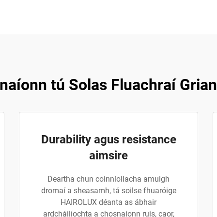
hnaíonn tú Solas Fluachraí Gri
Durability agus resistance
aimsire
Deartha chun coinníollacha amuigh
dromaí a sheasamh, tá soilse fhuaróige
HAIROLUX déanta as ábhair
ardcháilíochta a chosnaíonn ruis, caor,