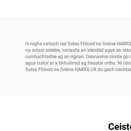
100W, 200W, 300W,
Pl
400W, 500W, le Rialú
Líona
Úrscóipeach
Is rogha iontach iad Solas Fhlood na Gréine HAIRO
na solais soiléire, iontaofa an slándáil agus an sl
cumhachtaithe ag an ngrian. Déanaimis cinnte go mb
agus cultúr ar a bhfuilimid ag freastal orthu. Ní m
Solas Fhlood na Gréine HAIROLUX do gach riachtan
Ceist