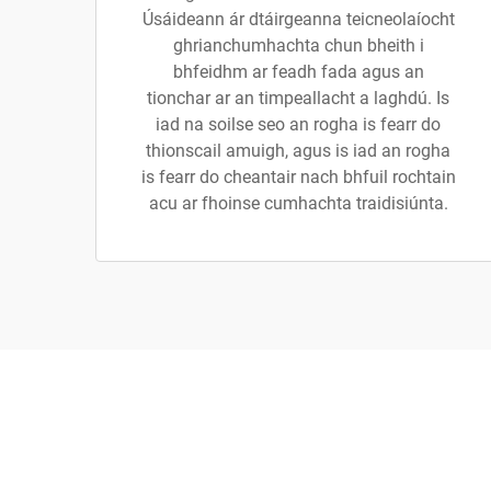
Úsáideann ár dtáirgeanna teicneolaíocht
ghrianchumhachta chun bheith i
bhfeidhm ar feadh fada agus an
tionchar ar an timpeallacht a laghdú. Is
iad na soilse seo an rogha is fearr do
thionscail amuigh, agus is iad an rogha
is fearr do cheantair nach bhfuil rochtain
acu ar fhoinse cumhachta traidisiúnta.