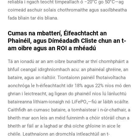
reliabla i ngach teocht timpeallach ó −20°C go 50°C—ag
coimeád aschuir solais chothromaithe agus saoilbheatha
fada bliain tar éis bliana.
Cumas na mbatterí, Éifeachtacht an
Phainéil, agus Díméadadh Cliste chun an t-
am oibre agus an ROI a mhéadú
Tá an ionadú ar an am oibre bunaithe ar thrí chomhpháirt a
bhfuil ceangal idirghníomhach acu: an phainéal ghréine, an
bataire, agus an rialtóir. Tiontaíonn painéil fhotaivoltacha
aonchróga le h-éifeachtacht idir 18% agus 22% níos mó den
ghrian i leictreacht, ag ligean do phainéil níos lú lánluchtú
bataireanna líthiam-ionaigh nó LiFePO₄—fiú ar láibh scáilte.
Caithfidh an cumasc bataire, a tomhaistear i n-úr-chathair, a
bheith mar aon leis an méid fuinnimh a chóir stóráil chun a
bheith ar fáil ar a laghad ar dhá oíche ghloine in aice le
chéile. Leathnaíonn an dromchla intleachtúil an t-