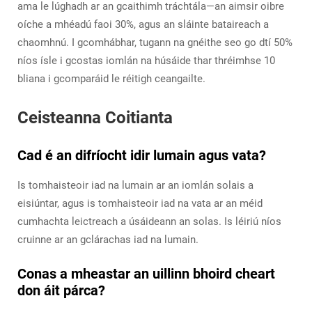
ama le lúghadh ar an gcaithimh tráchtála—an aimsir oibre
oíche a mhéadú faoi 30%, agus an sláinte bataireach a
chaomhnú. I gcomhábhar, tugann na gnéithe seo go dtí 50%
níos ísle i gcostas iomlán na húsáide thar thréimhse 10
bliana i gcomparáid le réitigh ceangailte.
Ceisteanna Coitianta
Cad é an difríocht idir lumain agus vata?
Is tomhaisteoir iad na lumain ar an iomlán solais a
eisiúntar, agus is tomhaisteoir iad na vata ar an méid
cumhachta leictreach a úsáideann an solas. Is léiriú níos
cruinne ar an gclárachas iad na lumain.
Conas a mheastar an uillinn bhoird cheart
don áit párca?