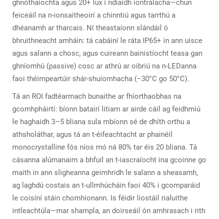
ghnóthaíochta agus 20+ lux i ndiaidh iontrálacha—chun
feiceáil na n-ionsaitheoirí a chinntiú agus tarrthú a
dhéanamh ar tharcais. Ní theastaíonn slándáil ó
bhruithneacht amháin: tá cabáiní le ráta IP65+ in ann uisce
agus salann a chosc, agus cuireann bainistíocht teasa gan
ghníomhú (passive) cosc ar athrú ar oibriú na n-LEDanna
faoi théimpeartúir shár-shuíomhacha (−30°C go 50°C).
Tá an ROI fadtéarmach bunaithe ar fhíorthaobhas na
gcomhpháirtí: bíonn batairí litiam ar airde cáil ag feidhmiú
le haghaidh 3–5 bliana sula mbíonn sé de dhíth orthu a
athsholáthar, agus tá an t-éifeachtacht ar phainéil
monocrystalline fós níos mó ná 80% tar éis 20 bliana. Tá
cásanna alúmanaim a bhfuil an t-iascraíocht ina gcoinne go
maith in ann sligheanna geimhridh le salann a sheasamh,
ag laghdú costais an t-ullmhúcháin faoi 40% i gcomparáid
le coisíní stáin chomhionann. Is féidir liostáil rialuithe
intleachtúla—mar shampla, an doirseáil ón amhrasach i rith