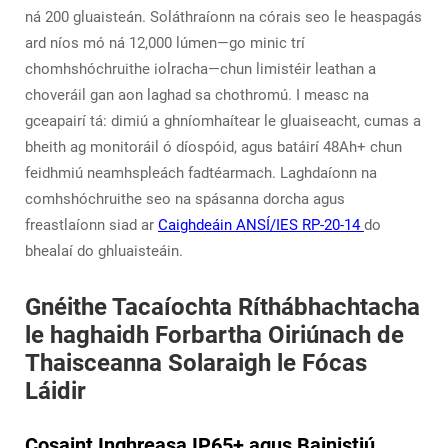
ná 200 gluaisteán. Soláthraíonn na córais seo le heaspagás
ard níos mó ná 12,000 lúmen—go minic trí
chomhshóchruithe iolracha—chun limistéir leathan a
choveráil gan aon laghad sa chothromú. I measc na
gceapairí tá: dimiú a ghníomhaítear le gluaiseacht, cumas a
bheith ag monitoráil ó díospóid, agus batáirí 48Ah+ chun
feidhmiú neamhspleách fadtéarmach. Laghdaíonn na
comhshóchruithe seo na spásanna dorcha agus
freastlaíonn siad ar
Caighdeáin ANSÍ/IES RP-20-14
do
bhealaí do ghluaisteáin.
Gnéithe Tacaíochta Ríthábhachtacha
le haghaidh Forbartha Oiriúnach de
Thaisceanna Solaraigh le Fócas
Láidir
Cosaint Inghreasa IP65+ agus Bainistiú