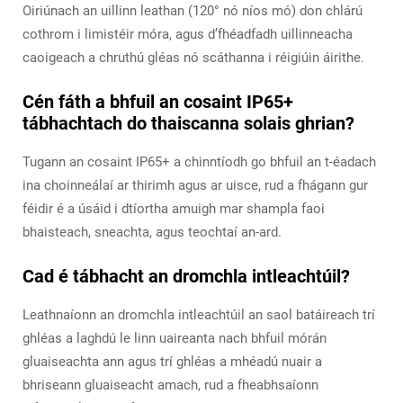
Oiriúnach an uillinn leathan (120° nó níos mó) don chlárú
cothrom i limistéir móra, agus d’fhéadfadh uillinneacha
caoigeach a chruthú gléas nó scáthanna i réigiúin áirithe.
Cén fáth a bhfuil an cosaint IP65+
tábhachtach do thaiscanna solais ghrian?
Tugann an cosaint IP65+ a chinntíodh go bhfuil an t-éadach
ina choinneálaí ar thirimh agus ar uisce, rud a fhágann gur
féidir é a úsáid i dtíortha amuigh mar shampla faoi
bhaisteach, sneachta, agus teochtaí an-ard.
Cad é tábhacht an dromchla intleachtúil?
Leathnaíonn an dromchla intleachtúil an saol batáireach trí
ghléas a laghdú le linn uaireanta nach bhfuil mórán
gluaiseachta ann agus trí ghléas a mhéadú nuair a
bhriseann gluaiseacht amach, rud a fheabhsaíonn