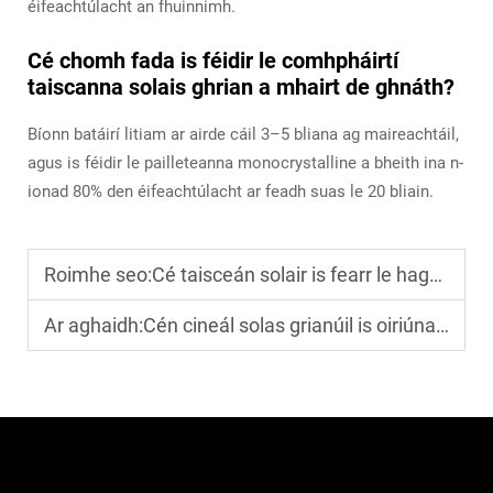
éifeachtúlacht an fhuinnimh.
Cé chomh fada is féidir le comhpháirtí
taiscanna solais ghrian a mhairt de ghnáth?
Bíonn batáirí litiam ar airde cáil 3–5 bliana ag maireachtáil,
agus is féidir le pailleteanna monocrystalline a bheith ina n-
ionad 80% den éifeachtúlacht ar feadh suas le 20 bliain.
Roimhe seo:
Cé taisceán solair is fearr le haghaidh treoshóraíochta agus soilsiú na gcoillte?
Ar aghaidh:
Cén cineál solas grianúil is oiriúnaí don tsoilseachadh bóthair tuaithe?