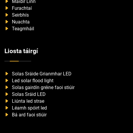
Maidir Linn
Furachtaí
Seirbhís
Nuachta
Teagmháil
Liosta táirgí
Solas Sráide Grianmhar LED
Led solar flood light
Solas gairdín gréine faoi stiúir
Solas Sráid LED
Liúnta led strae
Léamh spóirt led
Bá ard faoi stiúir