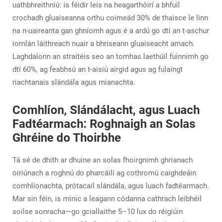
uathbhreithniú: is féidir leis na heagarthóirí a bhfuil
crochadh gluaiseanna orthu coimeád 30% de thaisce le linn
na n-uaireanta gan ghníomh agus é a ardú go dtí an t-aschur
iomlán láithreach nuair a bhriseann gluaiseacht amach.
Laghdaíonn an straitéis seo an tomhas laethúil fuinnimh go
dtí 60%, ag feabhsú an t-aisiú airgid agus ag fulaingt
riachtanais slándála agus mianachta.
Comhlíon, Slándálacht, agus Luach
Fadtéarmach: Roghnaigh an Solas
Ghréine do Thoirbhe
Tá sé de dhíth ar dhuine an solas fhoirgnimh ghrianach
oiriúnach a roghnú do pharcáilí ag cothromú caighdeáin
comhlíonachta, prótacail slándála, agus luach fadtéarmach.
Mar sin féin, is minic a leagann códanna cathrach leibhéil
soilse sonracha—go gciallaithe 5–10 lux do réigiúin