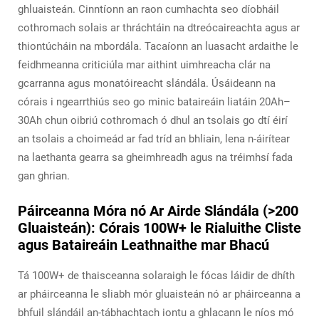
ghluaisteán. Cinntíonn an raon cumhachta seo díobháil
cothromach solais ar thráchtáin na dtreócaireachta agus ar
thiontúcháin na mbordála. Tacaíonn an luasacht ardaithe le
feidhmeanna criticiúla mar aithint uimhreacha clár na
gcarranna agus monatóireacht slándála. Úsáideann na
córais i ngearrthiús seo go minic bataireáin liatáin 20Ah–
30Ah chun oibriú cothromach ó dhul an tsolais go dtí éirí
an tsolais a choimeád ar fad tríd an bhliain, lena n-áirítear
na laethanta gearra sa gheimhreadh agus na tréimhsí fada
gan ghrian.
Páirceanna Móra nó Ar Airde Slándála (>200
Gluaisteán): Córais 100W+ le Rialuithe Cliste
agus Bataireáin Leathnaithe mar Bhacú
Tá 100W+ de thaisceanna solaraigh le fócas láidir de dhíth
ar pháirceanna le sliabh mór gluaisteán nó ar pháirceanna a
bhfuil slándáil an-tábhachtach iontu a ghlacann le níos mó