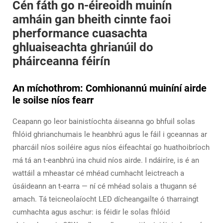
Cén fáth go n-éireoidh muinín
amháin gan bheith cinnte faoi
pherformance cuasachta
ghluaiseachta ghrianúil do
pháirceanna féirín
An míchothrom: Comhionannú muiníní airde
le soilse níos fearr
Ceapann go leor bainistíochta áiseanna go bhfuil solas
fhlóid ghrianchumais le heanbhrú agus le fáil i gceannas ar
pharcáil níos soiléire agus níos éifeachtaí go huathoibríoch
má tá an t-eanbhrú ina chuid níos airde. I ndáiríre, is é an
wattáil a mheastar cé mhéad cumhacht leictreach a
úsáideann an t-earra — ní cé mhéad solais a thugann sé
amach. Tá teicneolaíocht LED dícheangailte ó tharraingt
cumhachta agus aschur: is féidir le solas fhlóid