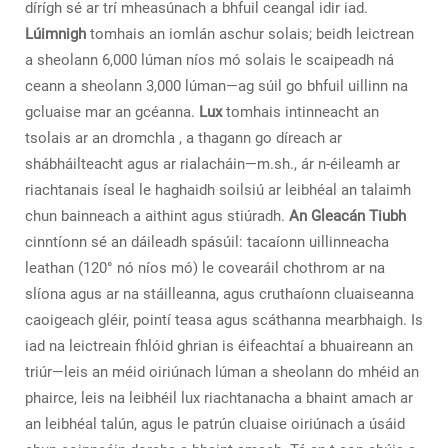
dírígh sé ar trí mheasúnach a bhfuil ceangal idir iad.
Lúimnigh
tomhais an iomlán aschur solais; beidh leictrean
a sheolann 6,000 lúman níos mó solais le scaipeadh ná
ceann a sheolann 3,000 lúman—ag súil go bhfuil uillinn na
gcluaise mar an gcéanna.
Lux
tomhais intinneacht an
tsolais
ar an dromchla
, a thagann go díreach ar
shábháilteacht agus ar rialacháin—m.sh., ár n-éileamh ar
riachtanais íseal le haghaidh soilsiú ar leibhéal an talaimh
chun bainneach a aithint agus stiúradh.
An Gleacán Tiubh
cinntíonn sé an dáileadh spásúil: tacaíonn uillinneacha
leathan (120° nó níos mó) le covearáil chothrom ar na
slíona agus ar na stáilleanna, agus cruthaíonn cluaiseanna
caoigeach gléir, pointí teasa agus scáthanna mearbhaigh. Is
iad na leictreain fhlóid ghrian is éifeachtaí a bhuaireann an
triúr—leis an méid oiriúnach lúman a sheolann do mhéid an
phairce, leis na leibhéil lux riachtanacha a bhaint amach ar
an leibhéal talún, agus le patrún cluaise oiriúnach a úsáid