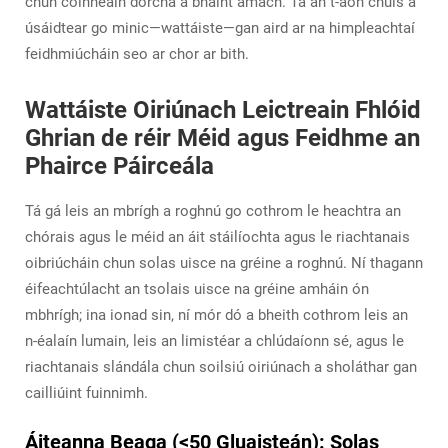
chun coinneáin dorcha a bhaint amach. Tá an t-aon chúis a
úsáidtear go minic—wattáiste—gan aird ar na himpleachtaí
feidhmiúcháin seo ar chor ar bith.
Wattáiste Oiriúnach Leictreain Fhlóid
Ghrian de réir Méid agus Feidhme an
Phairce Páirceála
Tá gá leis an mbrígh a roghnú go cothrom le heachtra an
chórais agus le méid an áit stáilíochta agus le riachtanais
oibriúcháin chun solas uisce na gréine a roghnú. Ní thagann
éifeachtúlacht an tsolais uisce na gréine amháin ón
mbhrígh; ina ionad sin, ní mór dó a bheith cothrom leis an
n-éalaín lumain, leis an limistéar a chlúdaíonn sé, agus le
riachtanais slándála chun soilsiú oiriúnach a sholáthar gan
cailliúint fuinnimh.
Áiteanna Beaga (<50 Gluaisteán): Solas