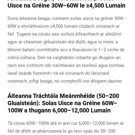
Uisce na Gréine 30W–60W le ≥4,500 Lumain
Dona áiteanna beaga, cuireann solas uisce na gréine 30W–
60W a sholáthraíonn ≥4,500 lumain clúdach oiriúnach ar
fáil. Tugann na córais seo soilsiú éifeachtach ar shiúlóirí
agus ar cheantair ghluaisteán atá dlúth, agus is minic a
bhíonn batairí comhtháite acu a thacaíonn le 1–2 oíche de
oibriú cúltaca. Deir na caighdeáin iobairte go dtugann an
raon seo cothrom idir riachtanais an tsoilsiú agus tomhas
íseal úsáide fuinnimh—tá sé oiriúnach do lárionaid
ceannach, oifigí beaga, nó comphoillí ina dtógann daoine.
Áiteanna Tráchtála Meánmhéide (50–200
Gluaisteán): Solas Uisce na Gréine 60W–
100W a thugann 6,000–12,000 Lumain
Tá córas 60W–100W atá in ann cur 6,000–12,000 lúmen ar
fáil de dhíth ar pháirceanna le go leor spás do 50–200