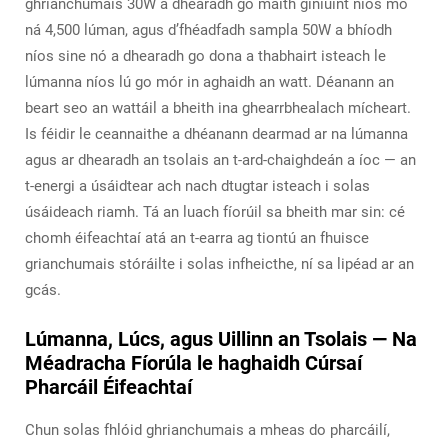
ghrianchumais 30W a dhearadh go maith giniúint níos mó
ná 4,500 lúman, agus d’fhéadfadh sampla 50W a bhíodh
níos sine nó a dhearadh go dona a thabhairt isteach le
lúmanna níos lú go mór in aghaidh an watt. Déanann an
beart seo an wattáil a bheith ina ghearrbhealach mícheart.
Is féidir le ceannaithe a dhéanann dearmad ar na lúmanna
agus ar dhearadh an tsolais an t-ard-chaighdeán a íoc — an
t-energi a úsáidtear ach nach dtugtar isteach i solas
úsáideach riamh. Tá an luach fíorúil sa bheith mar sin: cé
chomh éifeachtaí atá an t-earra ag tiontú an fhuisce
grianchumais stóráilte i solas infheicthe, ní sa lipéad ar an
gcás.
Lúmanna, Lúcs, agus Uillinn an Tsolais — Na
Méadracha Fíorúla le haghaidh Cúrsaí
Pharcáil Éifeachtaí
Chun solas fhlóid ghrianchumais a mheas do pharcáilí,