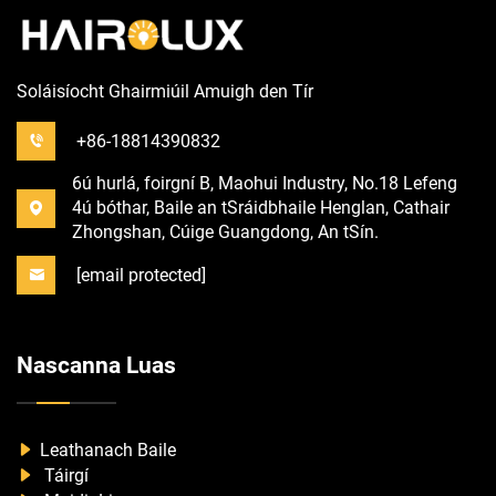
Soláisíocht Ghairmiúil Amuigh den Tír
+86-18814390832
6ú hurlá, foirgní B, Maohui Industry, No.18 Lefeng
4ú bóthar, Baile an tSráidbhaile Henglan, Cathair
Zhongshan, Cúige Guangdong, An tSín.
[email protected]
Nascanna Luas
Leathanach Baile
Táirgí