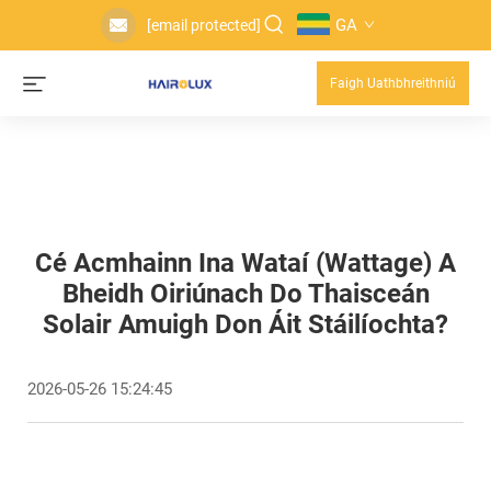
GA
[email protected]
Faigh Uathbhreithniú
Cé Acmhainn Ina Wataí (wattage) A
Bheidh Oiriúnach Do Thaisceán
Solair Amuigh Don Áit Stáilíochta?
2026-05-26 15:24:45