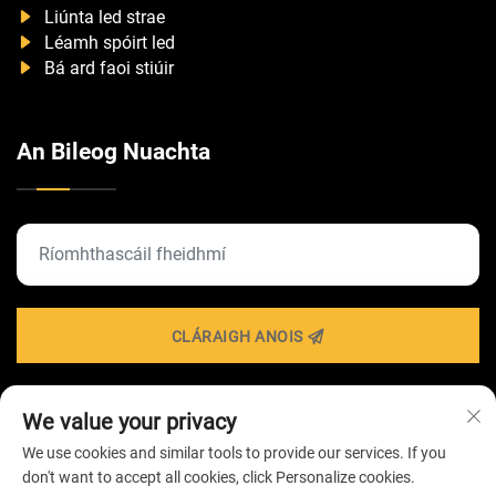
Liúnta led strae
Léamh spóirt led
Bá ard faoi stiúir
An Bileog Nuachta
CLÁRAIGH ANOIS
We value your privacy
Iarratas Cóipcheart © 2026 ag Cuideachta
We use cookies and similar tools to provide our services. If you
TEICNEOLAÍOCHTA SOILSIÚ ZHONGSHAN HAIROLUX -
don't want to accept all cookies, click Personalize cookies.