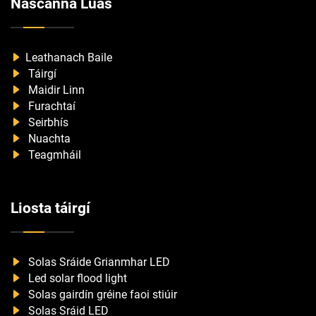
Nascanna Luas
Leathanach Baile
Táirgí
Maidir Linn
Furachtaí
Seirbhís
Nuachta
Teagmháil
Liosta táirgí
Solas Sráide Grianmhar LED
Led solar flood light
Solas gairdín gréine faoi stiúir
Solas Sráid LED