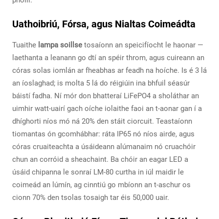
phoill.
Uathoibriú, Fórsa, agus Nialtas Coimeádta
Tuaithe
lampa soillse
tosaíonn an speicifíocht le haonar —
laethanta a leanann go dtí an spéir throm, agus cuireann an
córas solas iomlán ar fheabhas ar feadh na hoíche. Is é 3 lá
an íoslaghad; is molta 5 lá do réigiúin ina bhfuil séasúr
báistí fadha. Ní mór don bhatteraí LiFePO4 a sholáthar an
uimhir watt-uairí gach oíche iolaithe faoi an t-aonar gan í a
dhíghorti níos mó ná 20% den stáit ciorcuit. Teastaíonn
tiomantas ón gcomhábhar: ráta IP65 nó níos airde, agus
córas cruaiteachta a úsáideann alúmanaim nó cruachóir
chun an corróid a sheachaint. Ba chóir an eagar LED a
úsáid chipanna le sonraí LM-80 curtha in iúl maidir le
coimeád an lúmín, ag cinntiú go mbíonn an t-aschur os
cionn 70% den tsolas tosaigh tar éis 50,000 uair.