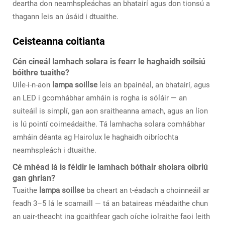
deartha don neamhspleáchas an bhatairí agus don tionsú a
thagann leis an úsáid i dtuaithe.
Ceisteanna coitianta
Cén cineál lamhach solara is fearr le haghaidh soilsiú
bóithre tuaithe?
Uile-i-n-aon
lampa soillse
leis an bpainéal, an bhatairí, agus
an LED i gcomhábhar amháin is rogha is sóláir — an
suiteáil is simplí, gan aon sraitheanna amach, agus an líon
is lú pointí coimeádaithe. Tá lamhacha solara comhábhar
amháin déanta ag Hairolux le haghaidh oibríochta
neamhspleách i dtuaithe.
Cé mhéad lá is féidir le lamhach bóthair sholara oibriú
gan ghrian?
Tuaithe
lampa soillse
ba cheart an t-éadach a choinneáil ar
feadh 3–5 lá le scamaill — tá an bataireas méadaithe chun
an uair-theacht ina gcaithfear gach oíche iolraithe faoi leith