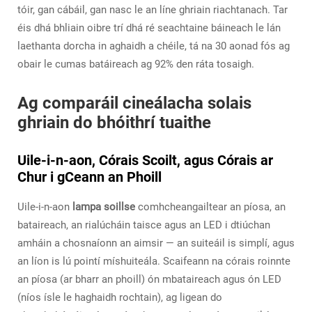
tóir, gan cábáil, gan nasc le an líne ghriain riachtanach. Tar
éis dhá bhliain oibre trí dhá ré seachtaine báineach le lán
laethanta dorcha in aghaidh a chéile, tá na 30 aonad fós ag
obair le cumas batáireach ag 92% den ráta tosaigh.
Ag comparáil cineálacha solais
ghriain do bhóithrí tuaithe
Uile-i-n-aon, Córais Scoilt, agus Córais ar
Chur i gCeann an Phoill
Uile-i-n-aon
lampa soillse
comhcheangailtear an píosa, an
bataireach, an rialúcháin taisce agus an LED i dtiúchan
amháin a chosnaíonn an aimsir — an suiteáil is simplí, agus
an líon is lú pointí míshuiteála. Scaifeann na córais roinnte
an píosa (ar bharr an phoill) ón mbataireach agus ón LED
(níos ísle le haghaidh rochtain), ag ligean do