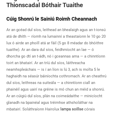
Thionscadal Bóthair Tuaithe
Cúig Shonrú le Sainiú Roimh Cheannach
Ar an gcéad dul síos, leithead an bhealaigh agus an t-ionsú
atá de dhíth — ríomh na lumainní a theastaíonn le 10 go 20
lux ó airde an phoill atá ar fáil (5 go 8 méadar do bhóithre
tuaithe). Ar an dara dul síos, feidhmíocht an lae — ó
dhorcha go dtí an t-ádh, nó i gceannas ama — a chinntíonn
toirt an bhatairí. Ar an tríú dul síos, láithreacha
neamhspleáchais — is í an líon is lú 3, ach is molta 5 le
haghaidh na séasúr báiníochta cothromach. Ar an cheathrú
dul síos, leithreas na suiteála — a chinntíonn ciall an
phainéil agus uairí na gréine is mó chun an méid a shonrú.
Ar an cúigiú dul síos, plán na coimeádaithe — minicíocht
glanadh na bpainéal agus tréimhse athsholáthar na
mbatairí. Soláthraíonn Hairolux
lampa soillse
córais