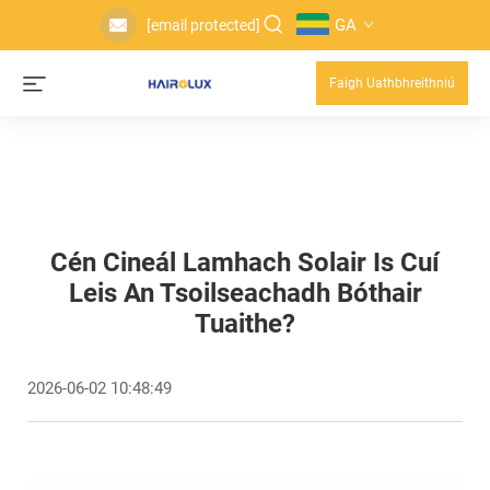
GA
[email protected]
Faigh Uathbhreithniú
Cén Cineál Lamhach Solair Is Cuí
Leis An Tsoilseachadh Bóthair
Tuaithe?
2026-06-02 10:48:49