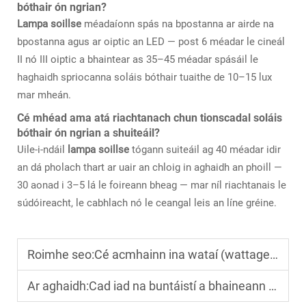
bóthair ón ngrian?
Lampa soillse
méadaíonn spás na bpostanna ar airde na
bpostanna agus ar oiptic an LED — post 6 méadar le cineál
II nó III oiptic a bhaintear as 35–45 méadar spásáil le
haghaidh spriocanna soláis bóthair tuaithe de 10–15 lux
mar mheán.
Cé mhéad ama atá riachtanach chun tionscadal soláis
bóthair ón ngrian a shuiteáil?
Uile-i-ndáil
lampa soillse
tógann suiteáil ag 40 méadar idir
an dá pholach thart ar uair an chloig in aghaidh an phoill —
30 aonad i 3–5 lá le foireann bheag — mar níl riachtanais le
súdóireacht, le cabhlach nó le ceangal leis an líne gréine.
Roimhe seo:
Cé acmhainn ina wataí (wattage) a bheidh oiriúnach do thaisceán solair amuigh don áit stáilíochta?
Ar aghaidh:
Cad iad na buntáistí a bhaineann le suiteáil an tsolárlaigh shráid íogair chomhtháite?