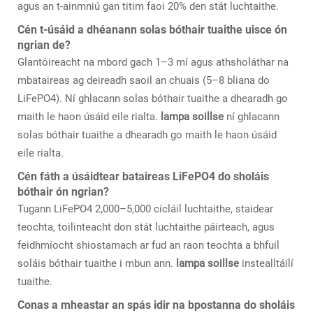
agus an t-ainmniú gan titim faoi 20% den stát luchtaithe.
Cén t-úsáid a dhéanann solas bóthair tuaithe uisce ón
ngrian de?
Glantóireacht na mbord gach 1–3 mí agus athsholáthar na
mbataireas ag deireadh saoil an chuais (5–8 bliana do
LiFePO4). Ní ghlacann solas bóthair tuaithe a dhearadh go
maith le haon úsáid eile rialta.
lampa soillse
ní ghlacann
solas bóthair tuaithe a dhearadh go maith le haon úsáid
eile rialta.
Cén fáth a úsáidtear bataireas LiFePO4 do sholáis
bóthair ón ngrian?
Tugann LiFePO4 2,000–5,000 cícláil luchtaithe, staidear
teochta, toilinteacht don stát luchtaithe páirteach, agus
feidhmíocht shiostamach ar fud an raon teochta a bhfuil
soláis bóthair tuaithe i mbun ann.
lampa soillse
instealltáilí
tuaithe.
Conas a mheastar an spás idir na bpostanna do sholáis