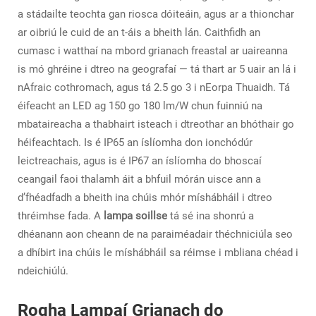
a stádailte teochta gan riosca dóiteáin, agus ar a thionchar
ar oibriú le cuid de an t-áis a bheith lán. Caithfidh an
cumasc i watthaí na mbord grianach freastal ar uaireanna
is mó ghréine i dtreo na geografaí — tá thart ar 5 uair an lá i
nAfraic cothromach, agus tá 2.5 go 3 i nEorpa Thuaidh. Tá
éifeacht an LED ag 150 go 180 lm/W chun fuinniú na
mbataireacha a thabhairt isteach i dtreothar an bhóthair go
héifeachtach. Is é IP65 an íslíomha don ionchódúr
leictreachais, agus is é IP67 an íslíomha do bhoscaí
ceangail faoi thalamh áit a bhfuil mórán uisce ann a
d’fhéadfadh a bheith ina chúis mhór míshábháil i dtreo
thréimhse fada. A
lampa soillse
tá sé ina shonrú a
dhéanann aon cheann de na paraiméadair théchniciúla seo
a dhíbirt ina chúis le míshábháil sa réimse i mbliana chéad i
ndeichiúlú.
Rogha Lampaí Grianach do