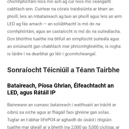
chomhphórtáin níos mó ach ag cur níos mó ceangailtí
cabhlach ann. Cuirtear na córais traidisiúnta ar bharr an
phoill, leis an mbataireach ag bun an phoill agus leis an arm
LED ag fás amach — an solúbthacht is mó do na
comhphórtáin, agus an castaíocht is mó do na suiteálacha.
Don bhóithre tuaithe ina bhfuil an simplíocht suiteála agus
an oiriúnacht gan chabhlach mar phríomhghnéithe, is rogha
is láidre í na dearbhaí go léir i gcomhcheangal.
Sonraíocht Téicniúil a Téann Tairbhe
Bataireach, Píosa Ghrian, Éifeachtacht an
LED, agus Rátáil IP
Bainneann an cumasc bataireach i watthuairí an trácht ar
oibriú sa oíche agus ar fhágáil faoi ghréine gan solas.
Tugtar an t-ábhar liFePO4 ar aghaidh do úsáid i réigiúin
tuaithe mar gheall ar a bheith ina 2,000 go 5,000 cíclóga, ar