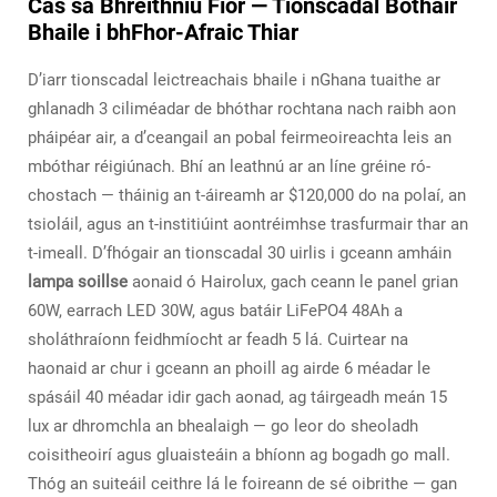
Cás sa Bhreithniú Fíor — Tionscadal Bóthair
Bhaile i bhFhor-Afraic Thiar
D’iarr tionscadal leictreachais bhaile i nGhana tuaithe ar
ghlanadh 3 ciliméadar de bhóthar rochtana nach raibh aon
pháipéar air, a d’ceangail an pobal feirmeoireachta leis an
mbóthar réigiúnach. Bhí an leathnú ar an líne gréine ró-
chostach — tháinig an t-áireamh ar $120,000 do na polaí, an
tsioláil, agus an t-institiúint aontréimhse trasfurmair thar an
t-imeall. D’fhógair an tionscadal 30 uirlis i gceann amháin
lampa soillse
aonaid ó Hairolux, gach ceann le panel grian
60W, earrach LED 30W, agus batáir LiFePO4 48Ah a
sholáthraíonn feidhmíocht ar feadh 5 lá. Cuirtear na
haonaid ar chur i gceann an phoill ag airde 6 méadar le
spásáil 40 méadar idir gach aonad, ag táirgeadh meán 15
lux ar dhromchla an bhealaigh — go leor do sheoladh
coisitheoirí agus gluaisteáin a bhíonn ag bogadh go mall.
Thóg an suiteáil ceithre lá le foireann de sé oibrithe — gan