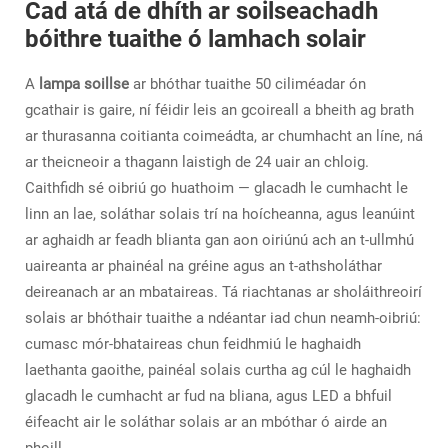
Cad atá de dhíth ar soilseachadh
bóithre tuaithe ó lamhach solair
A
lampa soillse
ar bhóthar tuaithe 50 ciliméadar ón
gcathair is gaire, ní féidir leis an gcoireall a bheith ag brath
ar thurasanna coitianta coimeádta, ar chumhacht an líne, ná
ar theicneoir a thagann laistigh de 24 uair an chloig.
Caithfidh sé oibriú go huathoim — glacadh le cumhacht le
linn an lae, soláthar solais trí na hoícheanna, agus leanúint
ar aghaidh ar feadh blianta gan aon oiriúnú ach an t-ullmhú
uaireanta ar phainéal na gréine agus an t-athsholáthar
deireanach ar an mbataireas. Tá riachtanas ar sholáithreoirí
solais ar bhóthair tuaithe a ndéantar iad chun neamh-oibriú:
cumasc mór-bhataireas chun feidhmiú le haghaidh
laethanta gaoithe, painéal solais curtha ag cúl le haghaidh
glacadh le cumhacht ar fud na bliana, agus LED a bhfuil
éifeacht air le soláthar solais ar an mbóthar ó airde an