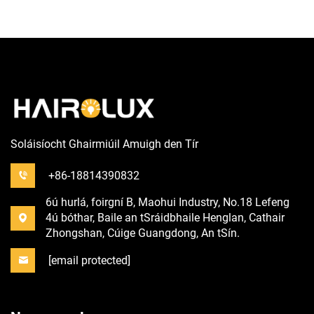
Soláisíocht Ghairmiúil Amuigh den Tír
+86-18814390832
6ú hurlá, foirgní B, Maohui Industry, No.18 Lefeng
4ú bóthar, Baile an tSráidbhaile Henglan, Cathair
Zhongshan, Cúige Guangdong, An tSín.
[email protected]