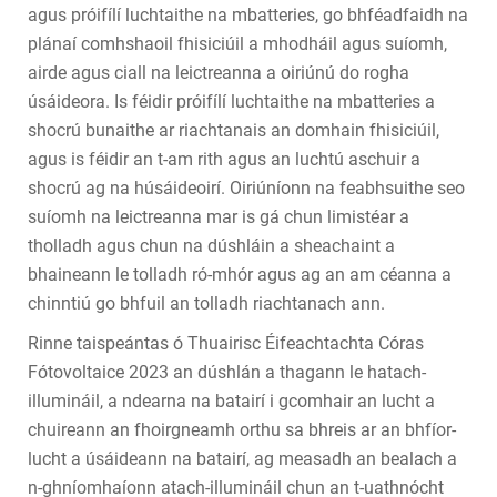
agus próifílí luchtaithe na mbatteries, go bhféadfaidh na
plánaí comhshaoil fhisiciúil a mhodháil agus suíomh,
airde agus ciall na leictreanna a oiriúnú do rogha
úsáideora. Is féidir próifílí luchtaithe na mbatteries a
shocrú bunaithe ar riachtanais an domhain fhisiciúil,
agus is féidir an t-am rith agus an luchtú aschuir a
shocrú ag na húsáideoirí. Oiriúníonn na feabhsuithe seo
suíomh na leictreanna mar is gá chun limistéar a
tholladh agus chun na dúshláin a sheachaint a
bhaineann le tolladh ró-mhór agus ag an am céanna a
chinntiú go bhfuil an tolladh riachtanach ann.
Rinne taispeántas ó Thuairisc Éifeachtachta Córas
Fótovoltaice 2023 an dúshlán a thagann le hatach-
illumináil, a ndearna na batairí i gcomhair an lucht a
chuireann an fhoirgneamh orthu sa bhreis ar an bhfíor-
lucht a úsáideann na batairí, ag measadh an bealach a
n-ghníomhaíonn atach-illumináil chun an t-uathnócht