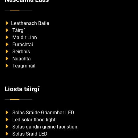
Leathanach Baile
Táirgí
Maidir Linn
Furachtaí
Seirbhís
Nuachta
Teagmháil
Liosta táirgí
Solas Sráide Grianmhar LED
Led solar flood light
Solas gairdín gréine faoi stiúir
Solas Sráid LED