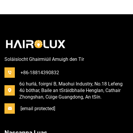
Soláisíocht Ghairmiúil Amuigh den Tír
+86-18814390832
6ú hurlá, foirgní B, Maohui Industry, No.18 Lefeng
4ú bóthar, Baile an tSráidbhaile Henglan, Cathair
Zhongshan, Cúige Guangdong, An tSín.
[email protected]
Nascanna Luas