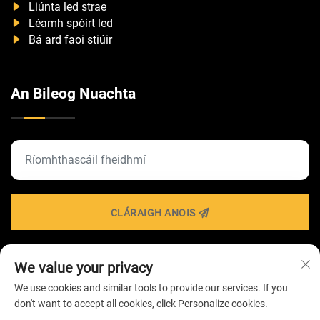
Liúnta led strae
Léamh spóirt led
Bá ard faoi stiúir
An Bileog Nuachta
CLÁRAIGH ANOIS
We value your privacy
Iarratas Cóipcheart © 2026 ag Cuideachta
We use cookies and similar tools to provide our services. If you
TEICNEOLAÍOCHTA SOILSIÚ ZHONGSHAN HAIROLUX -
don't want to accept all cookies, click Personalize cookies.
Beartas Príobháideachta