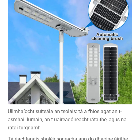
Ullmhaíocht suiteála an tsolais: tá a fhios agat an t-
asmhail lumain, an t-uaireadóireacht rátaithe, agus na
rátaí turgnamh
Tá riachtanais sholéir sonracha ann do dhaoine áirithe