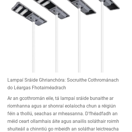
Lampaí Sráide Ghrianchóra: Socruithe Cothrománach
do Léargas Fhotaiméadrach
Ar an gcothromán eile, tá lampaí sráide bunaithe ar
ríomhanna agus ar shonraí eolaíocha chun a réigiún
féin a thollú, seachas ar mheasanna. D’fhéadfadh an
méid ceart ollamhais áite agus anailís soláthair roimh
shuiteáil a chinntiú go mbeidh an soláthar leictreacha