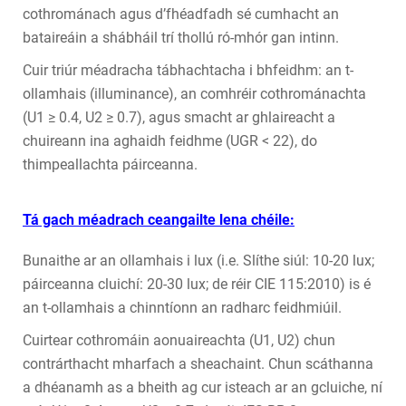
cothrománach agus d’fhéadfadh sé cumhacht an
bataireáin a shábháil trí thollú ró-mhór gan intinn.
Cuir triúr méadracha tábhachtacha i bhfeidhm: an t-
ollamhais (illuminance), an comhréir cothrománachta
(U1 ≥ 0.4, U2 ≥ 0.7), agus smacht ar ghlaireacht a
chuireann ina aghaidh feidhme (UGR < 22), do
thimpeallachta páirceanna.
Tá gach méadrach ceangailte lena chéile:
Bunaithe ar an ollamhais i lux (i.e. Slíthe siúl: 10-20 lux;
páirceanna cluichí: 20-30 lux; de réir CIE 115:2010) is é
an t-ollamhais a chinntíonn an radharc feidhmiúil.
Cuirtear cothromáin aonuaireachta (U1, U2) chun
contrárthacht mharfach a sheachaint. Chun scáthanna
a dhéanamh as a bheith ag cur isteach ar an gcluiche, ní