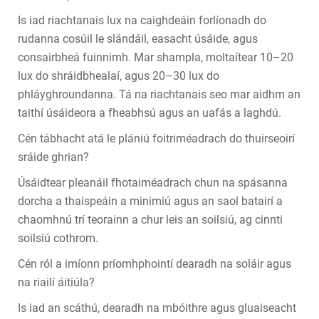
Is iad riachtanais lux na caighdeáin forlíonadh do
rudanna cosúil le slándáil, easacht úsáide, agus
consairbheá fuinnimh. Mar shampla, moltaítear 10–20
lux do shráidbhealaí, agus 20–30 lux do
phláyghroundanna. Tá na riachtanais seo mar aidhm an
taithí úsáideora a fheabhsú agus an uafás a laghdú.
Cén tábhacht atá le plániú foitriméadrach do thuirseoirí
sráide ghrian?
Úsáidtear pleanáil fhotaiméadrach chun na spásanna
dorcha a thaispeáin a minimiú agus an saol batairí a
chaomhnú trí teorainn a chur leis an soilsiú, ag cinnti
soilsiú cothrom.
Cén ról a imíonn príomhphointí dearadh na soláir agus
na riailí áitiúla?
Is iad an scáthú, dearadh na mbóithre agus gluaiseacht