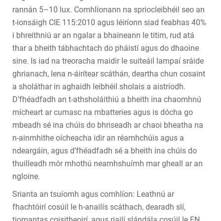
rannán 5–10 lux. Comhlíonann na spriocleibhéil seo an
t-ionsáigh CIE 115:2010 agus léiríonn siad feabhas 40%
i bhreithniú ar an ngalar a bhaineann le titim, rud atá
thar a bheith tábhachtach do pháistí agus do dhaoine
sine. Is iad na treoracha maidir le suiteáil lampaí sráide
ghrianach, lena n-áirítear scáthán, deartha chun cosaint
a sholáthar in aghaidh leibhéil sholais a aistríodh.
D’fhéadfadh an t-athsholáithiú a bheith ina chaomhnú
mícheart ar cumasc na mbatteries agus is dócha go
mbeadh sé ina chúis do bhriseadh ar chaoi bheatha na
n-ainmhithe oícheacha idir an réamhchúis agus a
ndeargáin, agus d’fhéadfadh sé a bheith ina chúis do
thuilleadh mór mhothú neamhshuímh mar gheall ar an
ngloine.
Srianta an tsuíomh agus comhlíon: Leathnú ar
fhachtóirí cosúil le h-anailís scáthach, dearadh slí,
tiomantas coisitheoirí, agus riailí slándála cosúil le EN