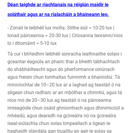
Déan taighde ar riachtanais na réigiún maidir le
soláthair agus ar na rialacháin a bhaineann leo.
- Zónáil le leibhéil lux molta: Slíthe siúl = 10-20 lux |
Ionad páirceanna = 20-30 lux | Criosanna teorainn/níos
lú i dtiomáint = 5-10 lux
Tá cur i bhfeidhm leibhéil sonracha leathnaithe solais i
gceantar éagsúla an phairc thar a bheith tábhachtach
do shábháilteacht agus do pherformance oiriúnach
agus freisin chun tomhaltas fuinnimh a bhainistiú. Tá
minicíochtaí de 10–20 lux ar a laghad ag teastáil ó na
sligean chun radharc ar an mbóthar a chinntiú, agus tá
níos mó de 20–30 lux ag teastáil ó na páirceanna
imreagóide chun úsáid ghníomhach agus dhinimiciúil a
mhéadú, agus dearadh na gcineálra nó na gcineálra
íseal-siúlachta chun solas timpeallach a ligean le
haghaidh slándála gan truailliu an aeir le solas sa