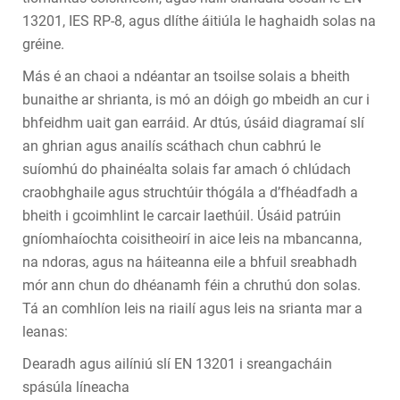
13201, IES RP-8, agus dlíthe áitiúla le haghaidh solas na
gréine.
Más é an chaoi a ndéantar an tsoilse solais a bheith
bunaithe ar shrianta, is mó an dóigh go mbeidh an cur i
bhfeidhm uait gan earráid. Ar dtús, úsáid diagramaí slí
an ghrian agus anailís scáthach chun cabhrú le
suíomhú do phainéalta solais far amach ó chlúdach
craobhghaile agus struchtúir thógála a d’fhéadfadh a
bheith i gcoimhlint le carcair laethúil. Úsáid patrúin
gníomhaíochta coisitheoirí in aice leis na mbancanna,
na ndoras, agus na háiteanna eile a bhfuil sreabhadh
mór ann chun do dhéanamh féin a chruthú don solas.
Tá an comhlíon leis na riailí agus leis na srianta mar a
leanas:
Dearadh agus ailíniú slí EN 13201 i sreangacháin
spásúla líneacha