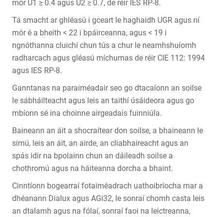
mór U1 ≥ 0.4 agus U2 ≥ 0.7, de réir IES RP-8.
Tá smacht ar ghléasú i gceart le haghaidh UGR agus ní
mór é a bheith < 22 i bpáirceanna, agus < 19 i
ngnóthanna cluichí chun tús a chur le neamhshuíomh
radharcach agus gléasú míchumas de réir CIE 112: 1994
agus IES RP-8.
Ganntanas na paraiméadair seo go dtacaíonn an soilse
le sábháilteacht agus leis an taithí úsáideora agus go
mbíonn sé ina choinne airgeadais fuinniúla.
Baineann an áit a shocraítear don soilse, a bhaineann le
simú, leis an áit, an airde, an cliabhaireacht agus an
spás idir na bpolainn chun an dáileadh soilse a
chothromú agus na háiteanna dorcha a bhaint.
Cinntíonn bogearraí fotaiméadrach uathoibríocha mar a
dhéanann Dialux agus AGi32, le sonraí chomh casta leis
an dtalamh agus na fólaí, sonraí faoi na leictreanna,