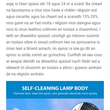
aige, is fearr spású idir 18 agus 24 m a úsáid. Ba cheart
na bpostanna a chur níos faide ó chéile i réigiúin ard
agus oscailte, agus ba cheart iad a scaradh 15%-20%
níos gaire ná an fad molta i réigiúin níos daingne agus
níos lú chun leathnú cothrom an tsolais a chaomhnú. I
leith an dhearbhú spásúil, cinntigh go mbíonn suíomh
an tsolais oibre in ionad cothrom leis na spriocanna is
mian leat a bhaint amach, ón sprioc is ísle go dtí an
sprioc is airde, roimh an gcríochnú. Cuirfidh sé seo cosc
ar easpaí deiridh sa dhearbhú spásúil nach féidir iad a
réiteach trí shuíomh an tsolais a athrú i gceann amháin
de na réigiúin amháin.