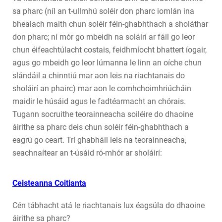
sa pharc (níl an t-ullmhú soléir don pharc iomlán ina
bhealach maith chun soléir féin-ghabhthach a sholáthar
don pharc; ní mór go mbeidh na soláirí ar fáil go leor
chun éifeachtúlacht costais, feidhmíocht bhattert íogair,
agus go mbeidh go leor lúmanna le linn an oíche chun
slándáil a chinntiú mar aon leis na riachtanais do
sholáirí an phairc) mar aon le comhchoimhriúcháin
maidir le húsáid agus le fadtéarmacht an chórais.
Tugann socruithe teorainneacha soiléire do dhaoine
áirithe sa pharc deis chun soléir féin-ghabhthach a
eagrú go ceart. Trí ghabháil leis na teorainneacha,
seachnaítear an t-úsáid ró-mhór ar sholáirí:
Ceisteanna Coitianta
Cén tábhacht atá le riachtanais lux éagsúla do dhaoine
áirithe sa pharc?