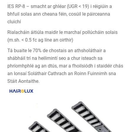
IES RP-8 – smacht ar ghléar (UGR < 19) i réigiúin a
bhfuil solas ann cheana féin, cosúil le páirceanna
cluichí
Rialacháin áitiúla maidir le marchaí pollúcháin solais
(m.sh. < 0.5 fc ag líne an oirthir)
Tá buaite le 70% de chostais an athsholáthair a
shábháil trí na heilimintí seo a chur isteach sa
phríomhphlé ag an dtús, mar a fhoilsiódh i staidéir chás
an Ionsaí Soláthair Cathrach an Roinn Fuinnimh sna
Stáit Aontaithe.