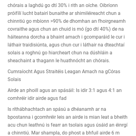
chórais a laghdú go dtí 30% i rith an oíche. Oibríonn
próifílí lucht batairí bunaithe ar shimiléireacht chun a
chinntiú go mbíonn >90% de dhomhan an fhoirgneamh
covraithe agus chun an chuid is mó (go dtí 40%) de na
háiteanna dorcha a bhaint amach i gcomparáid le cur i
láthair traidisiúnta, agus chun cur i láthair na dteachtaí
solais a roghnú go hiarcheart chun na dúshláin a
sheachaint a thagann le huathnócht an chórais.
Cumraíocht Agus Straitéis Leagan Amach na gCóras
Solais
Airde an phoill agus an spásáil: Is idir 3:1 agus 4:1 an
comhréir idir airde agus fad
Is ríthábhachtach an spású a dhéanamh ar na
bpostanna i gcomhréir leis an airde is mian leat a bheith
acu chun leathnú is fearr an tsolais agus úsáid an éinrgí
a chinntiú. Mar shampla, do phost a bhfuil airde 6 m