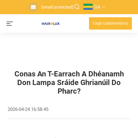
GA
[email protected]
Faigh Uathbhreithniú
Conas An T-Earrach A Dhéanamh
Don Lampa Sráide Ghrianúil Do
Pharc?
2026-04-24 16:58:45