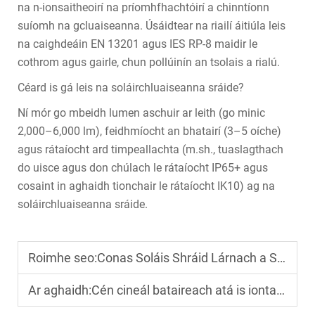
na n-ionsaitheoirí na príomhfhachtóirí a chinntíonn
suíomh na gcluaiseanna. Úsáidtear na riailí áitiúla leis
na caighdeáin EN 13201 agus IES RP-8 maidir le
cothrom agus gairle, chun pollúinín an tsolais a rialú.
Céard is gá leis na soláirchluaiseanna sráide?
Ní mór go mbeidh lumen aschuir ar leith (go minic
2,000–6,000 lm), feidhmíocht an bhatairí (3–5 oíche)
agus rátaíocht ard timpeallachta (m.sh., tuaslagthach
do uisce agus don chúlach le rátaíocht IP65+ agus
cosaint in aghaidh tionchair le rátaíocht IK10) ag na
soláirchluaiseanna sráide.
Roimhe seo:
Conas Soláis Shráid Lárnach a Shuiteáil le Hírghníomhacht agus Slándáil Ard?
Ar aghaidh:
Cén cineál bataireach atá is iontaofa don tsolárlampad sráide?