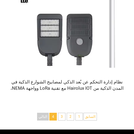
نظام إدارة التحكم عن بُعد الذكي لمصابيح الشوارع الذكية في
المدن الذكية من Hairolux IOT مع تقنية LoRa وواجهة NEMA،
مقاوم للماء بمعدل IP65 للاستخدام الخارجي
السابق
1
2
3
4
التالي