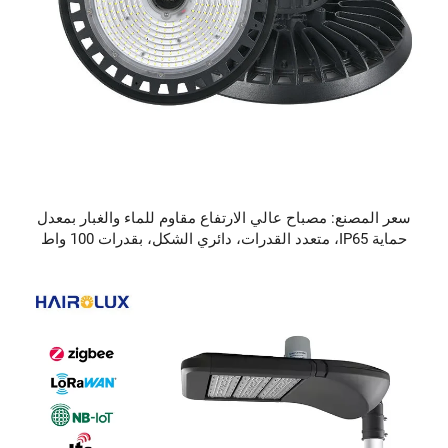
سعر المصنع: مصباح عالي الارتفاع مقاوم للماء والغبار بمعدل
حماية IP65، متعدد القدرات، دائري الشكل، بقدرات 100 واط
و150 واط و200 واط و250 واط، لمصانع وورش العمل، من نوع
LED عالي الارتفاع