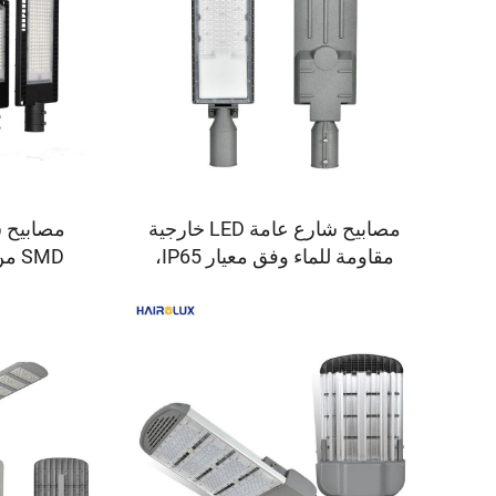
١٠٠ واط و١٥٠ واط
مصابيح شارع عامة LED خارجية
مقاومة للماء وفق معيار IP65،
بقدرات 100 واط و150 واط
البيع، وبس
و200 واط