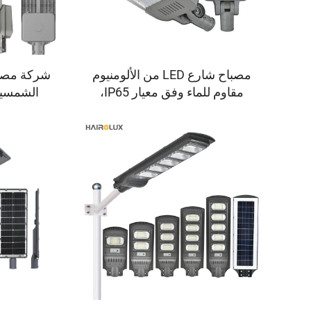
مصباح شارع LED من الألومنيوم
شركة مصنع
مقاوم للماء وفق معيار IP65،
الشمسية
بقدرة تتراوح بين 50 واط و300
للشوارع ع
واط، للاستخدام في المشاريع
على 