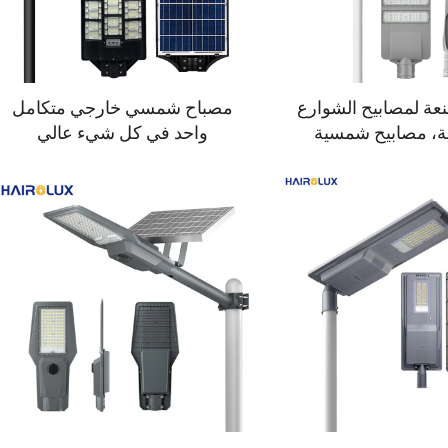
ة لمصابيح الشوارع
مصباح شمسي خارجي متكامل
، مصابيح شمسية
واحد في كل شيء عالي
الية السطوع بقدرة
السطوع، مع تحكم في الإضاءة
١٠٠ واط و٢٠٠ واط و٣٠٠ واط
ومصنوع من مادة ABS، ومقاوم
أعمدة الإنارة
للماء وفق معيار IP65