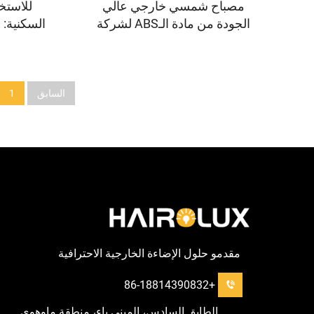
مصباح شمسي خارجي عالي
للاستخ
الجودة من مادة الـABS لشركة
هايرولكس لإنارة الشوارع
للشوارع مت
والطرق والساحات، مصباح
فائق الس
شمسي LED للشوارع
م
السابق
1
مقدمو حلول الإضاءة الخارجية الاحترافية
+86-18814390832
الطابق السادس، المبنى باء، منطقة ماوهوي