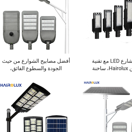
مصابيح شارع LED مع تقنية
أفضل مصابيح الشوارع من حيث
SMD من Hairolux، ساخنة
الجودة والسطوع الفائق،
عر المصنع وفق معيار
للاستخدام في المشاريع،
IP65
بقدرات 100 واط و150 واط
و200 واط و250 واط و300 واط