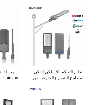
نظام التحكم اللاسلكي الذكي
لمصابيح الشوارع الخارجية من
ux
Hairolux مع حلول إنترنت
الأشياء (IoT) المدعومة بشبكة
السطوع، م
4G/LTE وواجهة NEMA، مقاوم
مع عدسة 
للماء بمعدل IP65
(PC) لل