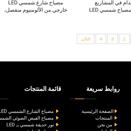
دام في المشاريع
مصباح شارع شمسي LED
السكنية: مصباح شمسي LED
خارجي من الألومنيوم منفصل،
كامل من الألومنيوم،
مقاوم للماء وفق معيار IP66،
طوع، ومصنّف وفق
بقدرة 100 واط و200 واط و300
عيار IP65
واط و500 واط، ودرجة حرارة
لون 6500 كلفن، وبسعر مصنع
2
3
4
التالي
اقتصادي
روابط سريعة
قائمة المنتجات
الصفحة الرئيسية
مصباح الشارع الشمسي LED
المنتجات
مصباح الفيض الضوئي الشمسي 
من نحن
نور حديقة شمسي بـ LED