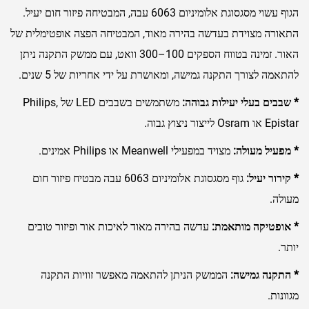
הגוף עשוי מסגסוגת אלומיניום 6063 עבה, המבטיחה פיזור חום יעיל.
התאורה מצוידת בעדשה בהירה מאוד, המבטיחה הפצה אופטימלית של
האור. זמינה בטווח הספקים 100–300 וואט, עם ממשק התקנה ניתן
להתאמה לצורך התקנה גמישה, ומאושרת על ידי אחריות של 5 שנים.
* שבבים בעלי יעילות גבוהה:
משתמשים בשבבים LED של Philips,
Epistar או Osram לייצור ניצוץ גבוה.
* מפעיל מעולה:
מצויד במפעילי Meanwell או Philips אמינים.
* קירור יעיל:
גוף מסגסוגת אלומיניום 6063 עבה מבטיח פיזור חום
מעולה.
* אופטיקה מותאמת:
עדשה בהירה מאוד לאיכות אור ופיזור טובים
יותר.
* התקנה גמישה:
הממשק הניתן להתאמה מאפשר זוויות התקנה
מגוונות.