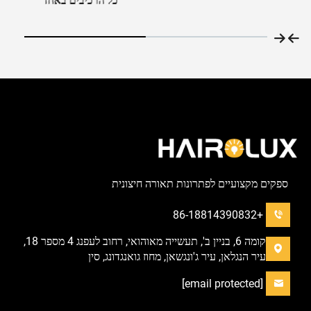
כל הרכיבים באחד
ספקים מקצועיים לפתרונות תאורה חיצונית
+86-18814390832
קומה 6, בניין ב', תעשייה מאוהואי, רחוב לעפנג 4 מספר 18,
עיר הנגלאן, עיר ג'ונגשאן, מחוז גואנגדונג, סין
[email protected]