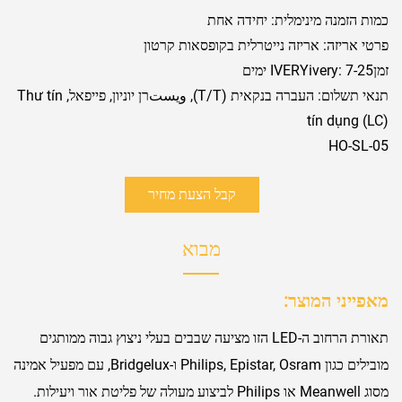
כמות הזמנה מינימלית: יחידה אחת
פרטי אריזה: אריזה נייטרלית בקופסאות קרטון
זמןIVERYivery: 7-25 ימים
תנאי תשלום: העברה בנקאית (T/T), ويستרן יוניון, פייפאל, Thư tín
tín dụng (LC)
HO-SL-05
קבל הצעת מחיר
מבוא
מאפייני המוצר:
תאורת הרחוב ה-LED הזו מציעה שבבים בעלי ניצוץ גבוה ממותגים
מובילים כגון Philips, Epistar, Osram ו-Bridgelux, עם מפעיל אמינה
מסוג Meanwell או Philips לביצוע מעולה של פליטת אור ויעילות.