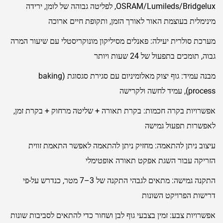
Bridgelux‏/Lumileds‏/OSRAM, לפליטה גבוהה של לומן, ירידה
מינימלית בעוצמת האור לאורך הזמן, ותקופת חיים ארוכה
מערכת סולרית יעילה: פאנלים מסיליקון מונוקריסטלי עם שיעור המרה
גבוה, תומכים בתפעול של 24 שעות ויותר
מבנה עמיד: גוף יצוק מאלומיניום עם סגירת סגסוגת (baking
process), עמיד לחשה ולקרישה
אפשרויות בקרה חכמות: בקרת תאורה + שליטה מרחוק + בקרת זמן,
לאפשרות תפעול גמישה
עיצוב ניתן להתאמה: מחזיק ניתן להתאמה לאפשר התאמת זווית
הזריקה עבור השגת אפקט תאורה אופטימלי
התקנה גמישה: מתאים לגבהי התקנה של 3–7 מטר, כנדרש על-פי
דרישות הפרויקט השונות
אפשרויות צבע: זמין בצבעי גוף לבן ושחור כדי להתאים לסביבות שונות