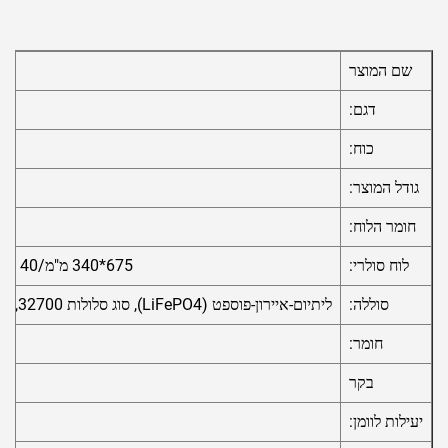
שם המוצר
דגם:
כוח:
גודל המוצר:
חומר הלוח:
לוח סולרי:
675*340 מ"מ/40 וואט, 6 וולט, מונוקריסטלי
סוללה:
ליתיום-איירון-פוספט (LiFePO4), סוג סלולות 32700, 3.2 וולט, 50 אמפר-שעה
חומר:
בקר
יעילות לוומן: