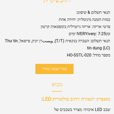
רחוב עיקרית
תנאי תשלום & שיפוט:
כמות הזמנה מינימלית: יחידה אחת
פרטי אריזה: אריזה נייטרלית בקופסאות קרטון
זמןIVERYivery: 7-25 ימים
תנאי תשלום: העברה בנקאית (T/T), ويستרן יוניון, פייפאל, Thư tín
tín dụng (LC)
מספר מודל: HO-SSTL-020
קבל הצעת מחיר
מבוא
מאפייני תאורת רחוב סולארית LED:
שבב LED איכותי: מצויד בשבבים של