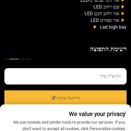
אור גינה שמשי ב-LED
פנס רחוב LED
אור רחוב חכם LED
אור ספורט LED
Led high bay
רשימת התפוצה
הירשמו עכשיו
We value your privacy
We use cookies and similar tools to provide our services. If you
כל הזכויות שמורות © 2026 על ידי חברת ZHONGSHAN
don't want to accept all cookies, click Personalize cookies.