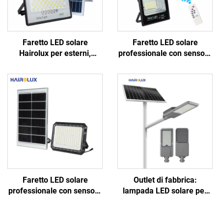
Faretto LED solare
Faretto LED solare
Hairolux per esterni,
professionale con sensore
impermeabile IP65,
di movimento,
disponibile in potenze da
telecomando e pannello
100 W, 200 W, 300 W, 400
solare a ricarica rapida
W e 500 W, con
telecomando
Faretto LED solare
Outlet di fabbrica:
professionale con sensore
lampada LED solare per
di luce da 6500 K,
strade all'aperto, a batteria
telecomando e pannello
al litio Lifepo4 in alluminio