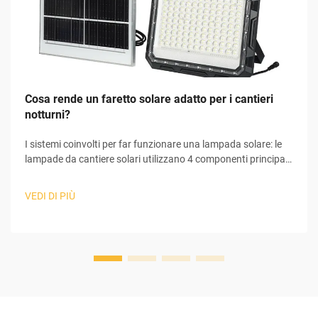
Cosa rende un faretto solare adatto per i cantieri
notturni?
I sistemi coinvolti per far funzionare una lampada solare: le
lampade da cantiere solari utilizzano 4 componenti principali
per convertire la luce solare in elettricità utilizzabile,
necessaria al loro funzionamento. All'inizio del processo, il
VEDI DI PIÙ
pannello solare raccoglie la luce solare e avvia il fenomeno
fotovoltaico...