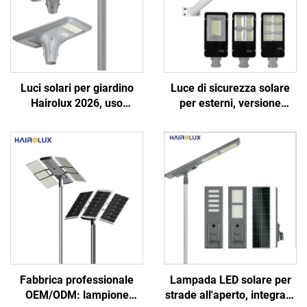
Luci solari per giardino
Luce di sicurezza solare
Hairolux 2026, uso
per esterni, versione
progettuale, luci stradali
separata ed economica,
decorative per esterni,
per giardini e strade, luci
impermeabili
solari LED per strade
Fabbrica professionale
Lampada LED solare per
OEM/ODM: lampione
strade all'aperto, integrata