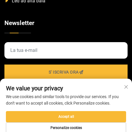
Led ad alta baia
Newsletter
S' ISCRIVA ORA
We value your privacy
We use cookies and similar tools to provide our services. If you
Diritti d'autore © 2026 di ZHONGSHAN HAIROLUX
don't want to accept all cookies, click Personalize cookies.
LIGHTING Technology Co.,Ltd -
Informativa sulla privacy
Accept all
Personalize cookies