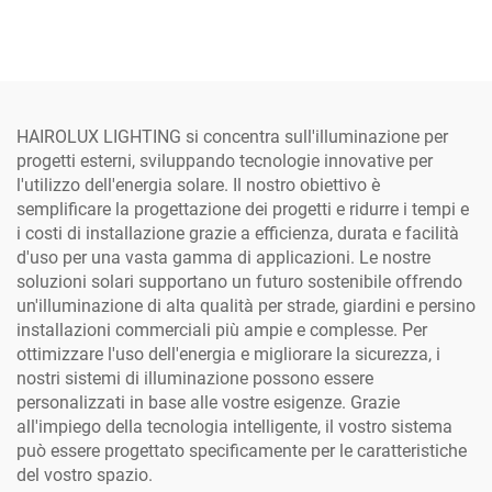
stradale LED solare tutto-
in alluminio SMD, da 300
in-uno per esterni in
W, 400 W e 500 W, IP65,
alluminio, IP66, disponibile
per uso professionale in
in potenze da 40 W, 60 W,
cantiere
80 W, 100 W e 120 W
HAIROLUX LIGHTING si concentra sull'illuminazione per
progetti esterni, sviluppando tecnologie innovative per
l'utilizzo dell'energia solare. Il nostro obiettivo è
semplificare la progettazione dei progetti e ridurre i tempi e
i costi di installazione grazie a efficienza, durata e facilità
d'uso per una vasta gamma di applicazioni. Le nostre
soluzioni solari supportano un futuro sostenibile offrendo
un'illuminazione di alta qualità per strade, giardini e persino
installazioni commerciali più ampie e complesse. Per
ottimizzare l'uso dell'energia e migliorare la sicurezza, i
nostri sistemi di illuminazione possono essere
personalizzati in base alle vostre esigenze. Grazie
all'impiego della tecnologia intelligente, il vostro sistema
può essere progettato specificamente per le caratteristiche
del vostro spazio.