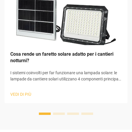
Cosa rende un faretto solare adatto per i cantieri
notturni?
I sistemi coinvolti per far funzionare una lampada solare: le
lampade da cantiere solari utilizzano 4 componenti principali
per convertire la luce solare in elettricità utilizzabile,
necessaria al loro funzionamento. All'inizio del processo, il
VEDI DI PIÙ
pannello solare raccoglie la luce solare e avvia il fenomeno
fotovoltaico...