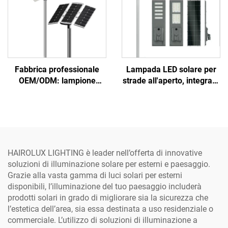
Fabbrica professionale
Lampada LED solare per
OEM/ODM: lampione
strade all'aperto, integrata
stradale LED solare tutto-
in alluminio SMD, da 300
in-uno per esterni in
W, 400 W e 500 W, IP65,
alluminio, IP66, disponibile
per uso professionale in
in potenze da 40 W, 60 W,
cantiere
80 W, 100 W e 120 W
HAIROLUX LIGHTING è leader nell’offerta di innovative
soluzioni di illuminazione solare per esterni e paesaggio.
Grazie alla vasta gamma di luci solari per esterni
disponibili, l’illuminazione del tuo paesaggio includerà
prodotti solari in grado di migliorare sia la sicurezza che
l’estetica dell’area, sia essa destinata a uso residenziale o
commerciale. L’utilizzo di soluzioni di illuminazione a