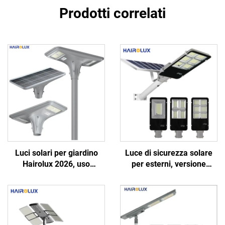
Prodotti correlati
Luci solari per giardino
Luce di sicurezza solare
Hairolux 2026, uso
per esterni, versione
progettuale, luci stradali
separata ed economica,
decorative per esterni,
per giardini e strade, luci
impermeabili
solari LED per strade