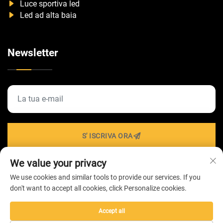
Luce sportiva led
Led ad alta baia
Newsletter
S' ISCRIVA ORA
We value your privacy
We use cookies and similar tools to provide our services. If you
Diritti d'autore © 2026 di ZHONGSHAN HAIROLUX
don't want to accept all cookies, click Personalize cookies.
LIGHTING Technology Co.,Ltd -
Informativa sulla privacy
Accept all