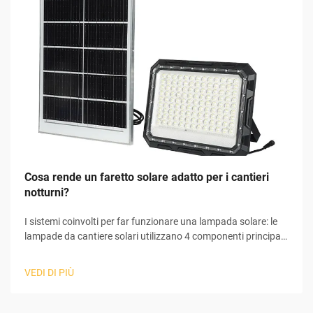
Cosa rende un faretto solare adatto per i cantieri
notturni?
I sistemi coinvolti per far funzionare una lampada solare: le
lampade da cantiere solari utilizzano 4 componenti principali
per convertire la luce solare in elettricità utilizzabile,
necessaria al loro funzionamento. All'inizio del processo, il
VEDI DI PIÙ
pannello solare raccoglie la luce solare e avvia il fenomeno
fotovoltaico...