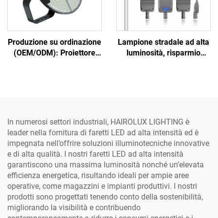
Produzione su ordinazione
Lampione stradale ad alta
(OEM/ODM): Proiettore
luminosità, risparmio
LED ad alto palo IP65, 500
energetico per strade e
W, 600 W, 800 W, 1000 W,
autostrade, lampada LED
con lente ottica in
brillante
alluminio, per esterni,
parcheggi e campi da
calcio
In numerosi settori industriali, HAIROLUX LIGHTING è
leader nella fornitura di faretti LED ad alta intensità ed è
impegnata nell’offrire soluzioni illuminotecniche innovative
e di alta qualità. I nostri faretti LED ad alta intensità
garantiscono una massima luminosità nonché un’elevata
efficienza energetica, risultando ideali per ampie aree
operative, come magazzini e impianti produttivi. I nostri
prodotti sono progettati tenendo conto della sostenibilità,
migliorando la visibilità e contribuendo