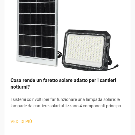
Cosa rende un faretto solare adatto per i cantieri
notturni?
I sistemi coinvolti per far funzionare una lampada solare: le
lampade da cantiere solari utilizzano 4 componenti principali
per convertire la luce solare in elettricità utilizzabile,
necessaria al loro funzionamento. All'inizio del processo, il
VEDI DI PIÙ
pannello solare raccoglie la luce solare e avvia il fenomeno
fotovoltaico...