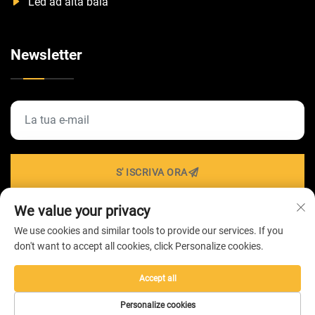
Led ad alta baia
Newsletter
S' ISCRIVA ORA
We value your privacy
We use cookies and similar tools to provide our services. If you
Diritti d'autore © 2026 di ZHONGSHAN HAIROLUX
don't want to accept all cookies, click Personalize cookies.
LIGHTING Technology Co.,Ltd -
Informativa sulla privacy
Accept all
Personalize cookies