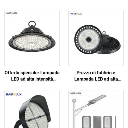
Offerta speciale: Lampada
Prezzo di fabbrica:
LED ad alta intensità
Lampada LED ad alta
luminosa per ambienti
intensità luminosa IP65,
industriali (tipo UFO) in
disponibile in diverse
alluminio, risparmio
potenze, rotonda, 100 W,
energetico, per magazzini,
150 W, 200 W, 250 W, per
potenze 100 W, 150 W, 200
officine e ambienti
W
industriali