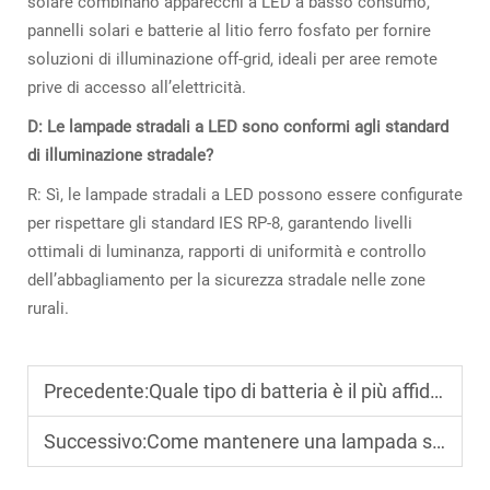
solare combinano apparecchi a LED a basso consumo,
pannelli solari e batterie al litio ferro fosfato per fornire
soluzioni di illuminazione off-grid, ideali per aree remote
prive di accesso all’elettricità.
D: Le lampade stradali a LED sono conformi agli standard
di illuminazione stradale?
R: Sì, le lampade stradali a LED possono essere configurate
per rispettare gli standard IES RP-8, garantendo livelli
ottimali di luminanza, rapporti di uniformità e controllo
dell’abbagliamento per la sicurezza stradale nelle zone
rurali.
Precedente:
Quale tipo di batteria è il più affidabile per i lampioni solari?
Successivo:
Come mantenere una lampada solare per un utilizzo stabile a lungo termine?