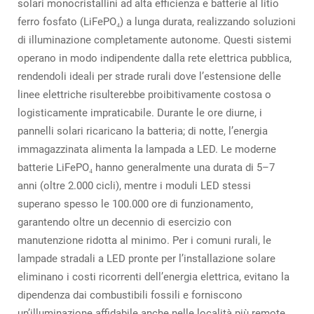
solari monocristallini ad alta efficienza e batterie al litio
ferro fosfato (LiFePO₄) a lunga durata, realizzando soluzioni
di illuminazione completamente autonome. Questi sistemi
operano in modo indipendente dalla rete elettrica pubblica,
rendendoli ideali per strade rurali dove l’estensione delle
linee elettriche risulterebbe proibitivamente costosa o
logisticamente impraticabile. Durante le ore diurne, i
pannelli solari ricaricano la batteria; di notte, l’energia
immagazzinata alimenta la lampada a LED. Le moderne
batterie LiFePO₄ hanno generalmente una durata di 5–7
anni (oltre 2.000 cicli), mentre i moduli LED stessi
superano spesso le 100.000 ore di funzionamento,
garantendo oltre un decennio di esercizio con
manutenzione ridotta al minimo. Per i comuni rurali, le
lampade stradali a LED pronte per l’installazione solare
eliminano i costi ricorrenti dell’energia elettrica, evitano la
dipendenza dai combustibili fossili e forniscono
un’illuminazione affidabile anche nelle località più remote,