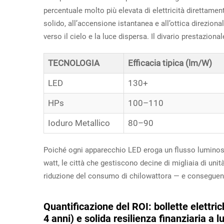
percentuale molto più elevata di elettricità direttamente
solido, all’accensione istantanea e all’ottica direzio
verso il cielo e la luce dispersa. Il divario prestaziona
TECNOLOGIA
Efficacia tipica (lm/W)
LED
130+
HPs
100–110
Ioduro Metallico
80–90
Poiché ogni apparecchio LED eroga un flusso lumino
watt, le città che gestiscono decine di migliaia di u
riduzione del consumo di chilowattora — e conseguenti 
Quantificazione del ROI: bollette elettri
4 anni) e solida resilienza finanziaria a 