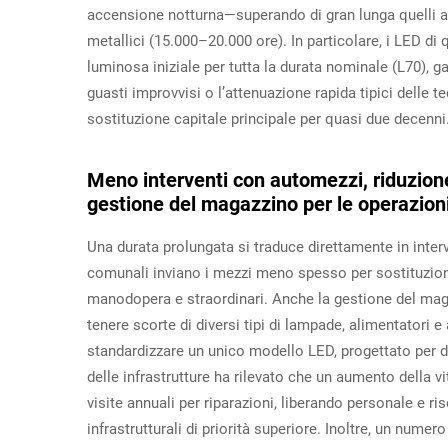
accensione notturna—superando di gran lunga quelli a 
metallici (15.000–20.000 ore). In particolare, i LED d
luminosa iniziale per tutta la durata nominale (L70), g
guasti improvvisi o l’attenuazione rapida tipici delle t
sostituzione capitale principale per quasi due decenni
Meno interventi con automezzi, riduzione
gestione del magazzino per le operazion
Una durata prolungata si traduce direttamente in inte
comunali inviano i mezzi meno spesso per sostituzioni
manodopera e straordinari. Anche la gestione del mag
tenere scorte di diversi tipi di lampade, alimentatori e
standardizzare un unico modello LED, progettato per d
delle infrastrutture ha rilevato che un aumento della vi
visite annuali per riparazioni, liberando personale e ris
infrastrutturali di priorità superiore. Inoltre, un num