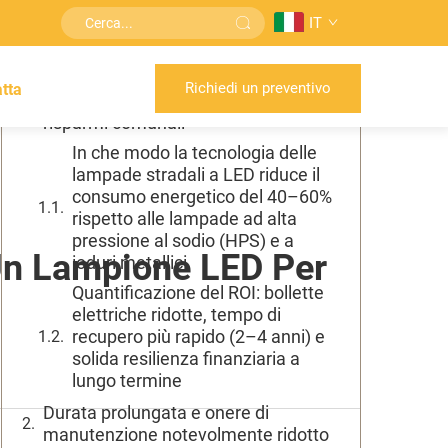
IT
Sommario
Richiedi un preventivo
tta
Eccellente efficienza energetica e
risparmi comunali
In che modo la tecnologia delle
lampade stradali a LED riduce il
consumo energetico del 40–60%
rispetto alle lampade ad alta
pressione al sodio (HPS) e a
 Un Lampione LED Per
ioduri metallici
Quantificazione del ROI: bollette
elettriche ridotte, tempo di
recupero più rapido (2–4 anni) e
solida resilienza finanziaria a
lungo termine
Durata prolungata e onere di
manutenzione notevolmente ridotto