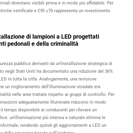
nimali diventano visibili prima e in modo più affidabile. Per
triche certificate e CRI ≥70 rappresenta un investimento
tallazione di lampioni a LED progettati
ti pedonali e della criminalità
rezza pubblica derivanti da un’installazione strategica di
to negli Stati Uniti ha documentato una riduzione del 36%
LED in tutta la città. Analogamente, una revisione
che un miglioramento dell’illuminazione stradale era
ità nelle aree trattate rispetto ai gruppi di controllo. Per
ntersezioni adeguatamente illuminate riducono in modo
o il tempo disponibile ai conducenti per rilevare un
ice: un’illuminazione più intensa e naturale elimina le
 informale, rendendo quindi gli aggiornamenti a LED un