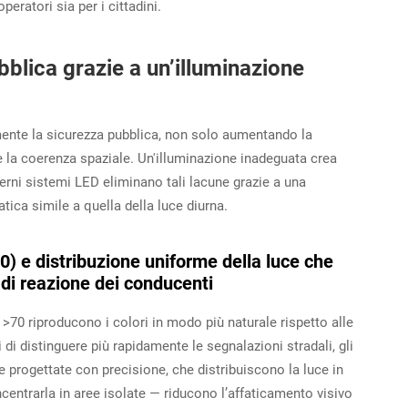
peratori sia per i cittadini.
blica grazie a un’illuminazione
mente la sicurezza pubblica, non solo aumentando la
e la coerenza spaziale. Un'illuminazione inadeguata crea
erni sistemi LED eliminano tali lacune grazie a una
tica simile a quella della luce diurna.
) e distribuzione uniforme della luce che
i di reazione dei conducenti
 >70 riproducono i colori in modo più naturale rispetto alle
 di distinguere più rapidamente le segnalazioni stradali, gli
iche progettate con precisione, che distribuiscono la luce in
ntrarla in aree isolate — riducono l’affaticamento visivo