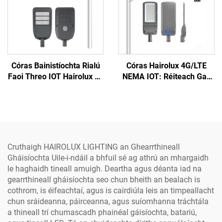
Córas Bainistíochta Rialú
Córas Hairolux 4G/LTE
Faoi Threo IOT Hairolux do
NEMA IOT: Réiteach Gan
Chathracha Intleachtúla,
Sreang, Rialú Uaschumais,
Lora NEMA, Leachtáin
Leachtáin Amuigh IP65,
Shráide Intleachtúla,
Córas Leachtáin Shráide
Leachtáin Shráide
Intleachtúla
Intleachtúla, Córas Rialú
Faoi Threo, IP65, Torthaí
Cruthaigh HAIROLUX LIGHTING an Ghearrthineall
Amuigh
Gháisíochta Uile-i-ndáil a bhfuil sé ag athrú an mhargaidh
le haghaidh tineall amuigh. Deartha agus déanta iad na
gearrthineall gháisíochta seo chun bheith an bealach is
cothrom, is éifeachtaí, agus is cairdiúla leis an timpeallacht
chun sráideanna, páirceanna, agus suíomhanna tráchtála
a thineall trí chumascadh phainéal gáisíochta, batariú,