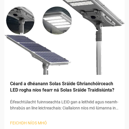
Céard a dhéanann Solas Sráide Ghrianchóirceach
LED rogha níos fearr ná Solas Sráide Traidisiúnta?
Éifeachtúlacht fuinnseachta LEID gan a leithéid agus neamh-
bhrabús an líne leictreachais: Ciallaíonn níos mó lúmanna in
aghaidh an wata níos ísle wattáilte LEID go bhfuil buntáiste
soiléir acu thar roghanna tóiríochta traidisiúnta ó thaobh
FEICHDH NÍOS MHÓ
éifeachtúlachta de. Is féidir leo 130 go dtí 1...