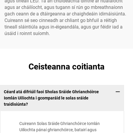
agus tineall LED. Tá an chuideachta dírithe ar nuálaíocht
agus ar cháilíocht, agus tugann sí rún go mbreathnaíonn
gach ceann de a dtáirgeanna ar chaighdeáin idirnáisiúnta.
Cuireann sé seo cinneadh ar chliant go bhfuil a réitigh
tineall sláintiúla agus in-éigeandála, agus gur féidir iad a
úsáid i roinnt suíomh.
Ceisteanna coitianta
Céard atá difriúil faoi Sholas Sráide Ghrianchóirce
Iomlán Uilíochta i gcomparáid le solas sráide
traidisiúnta?
Cuireann Solas Sráide Ghrianchóirce Iomlán
Uilíochta pánaí ghrianchóirce, batairí agus