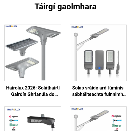
Táirgí gaolmhara
Hairolux 2026: Soláthairtí
Solas sráide ard-lúminis,
Gairdín Ghrianúla do
sábháilteachta fuinnimh,
Thionscadal, Soláthairtí
bóthar, slí mór, solas
Bóthar Uisce-Phróifí do
sráide LED soiléir
Úsáid Amuigh