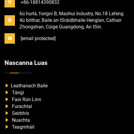
+86-18814390832
6ú hurlá, foirgní B, Maohui Industry, No.18 Lefeng
4ú bóthar, Baile an tSráidbhaile Henglan, Cathair
Zhongshan, Cúige Guangdong, An tSín.
[email protected]
Nascanna Luas
Leathanach Baile
Táirgí
Faoi Rún Linn
Furachtaí
Seirbhís
Nuachta
Teagmháil