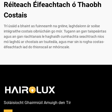
Réiteach Éifeachtach ó Thaobh
Costais
Trí úsáid a bhaint as fuinneamh na gréine, laghdaíonn ár soilse
intégraithe costais oibriúcháin go mór. Tugann an gan taispeántas
agus an gan riachtanais le haghaidh cumhachta seachtrach níos
mó laghdú ar chostais an tsuiteála, agus mar sin is rogha costas-
éifeachtach iad do thionscail ar mhórscale.
Soláisíocht Ghairmiúil Amuigh den Tír