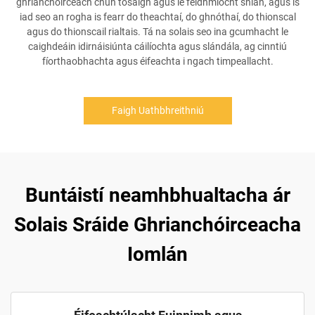
ghrianchóirceach chun tosaigh agus le feidhmíocht shlán, agus is
iad seo an rogha is fearr do theachtaí, do ghnóthaí, do thionscal
agus do thionscail rialtais. Tá na solais seo ina gcumhacht le
caighdeáin idirnáisiúnta cáilíochta agus slándála, ag cinntiú
fíorthaobhachta agus éifeachta i ngach timpeallacht.
Faigh Uathbhreithniú
Buntáistí neamhbhualtacha ár
Solais Sráide Ghrianchóirceacha
Iomlán