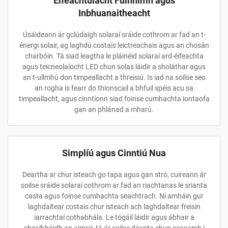
Éifeachtúlacht Fuinnimh agus
Inbhuanaitheacht
Úsáideann ár gclúdaigh solaraí sráide cothrom ar fad an t-
énergi solair, ag laghdú costais leictreachais agus an chosán
charbóin. Tá siad leagtha le pláinéid solaraí ard-éifeachta
agus teicneolaíocht LED chun solas láidir a sholáthar agus
an t-ullmhú don timpeallacht a threisiú. Is iad na soilse seo
an rogha is fearr do thionscail a bhfuil spéis acu sa
timpeallacht, agus cinntíonn siad foinse cumhachta iontaofa
gan an phlánad a mharú.
Simplíú agus Cinntiú Nua
Deartha ar chur isteach go tapa agus gan stró, cuireann ár
soilse sráide solaraí cothrom ar fad an riachtanas le srianta
casta agus foinse cumhachta seachtrach. Ní amháin gur
laghdaítear costais chur isteach ach laghdaítear freisin
iarrachtaí cothabhála. Le tógáil láidir agus ábhair a