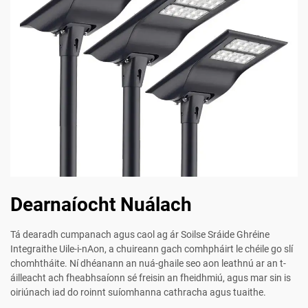
Dearnaíocht Nuálach
Tá dearadh cumpanach agus caol ag ár Soilse Sráide Ghréine
Integraithe Uile-i-nAon, a chuireann gach comhpháirt le chéile go slí
chomhtháite. Ní dhéanann an nuá-ghaile seo aon leathnú ar an t-
áilleacht ach fheabhsaíonn sé freisin an fheidhmiú, agus mar sin is
oiriúnach iad do roinnt suíomhanna cathracha agus tuaithe.