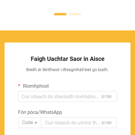
Faigh Uachtar Saor in Aisce
Beidh ár léiritheoir i dteagmháil leat go luath.
Ríomhphost
0/100
Fón póca/WhatsApp
Code
0/100