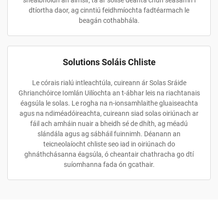
shealbhóidh an aimsir, tá ár soilse déanta chun seasamh i
dtíortha daor, ag cinntiú feidhmíochta fadtéarmach le
beagán cothabhála.
Solutions Soláis Chliste
Le córais rialú intleachtúla, cuireann ár Solas Sráide
Ghrianchóirce Iomlán Uilíochta an t-ábhar leis na riachtanais
éagsúla le solas. Le rogha na n-ionsamhlaithe gluaiseachta
agus na ndiméadóireachta, cuireann siad solas oiriúnach ar
fáil ach amháin nuair a bheidh sé de dhíth, ag méadú
slándála agus ag sábháil fuinnimh. Déanann an
teicneolaíocht chliste seo iad in oiriúnach do
ghnáthchásanna éagsúla, ó cheantair chathracha go dtí
suíomhanna fada ón gcathair.