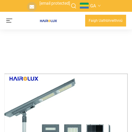
[email protected]
GA
Faigh Uathbhreithniú