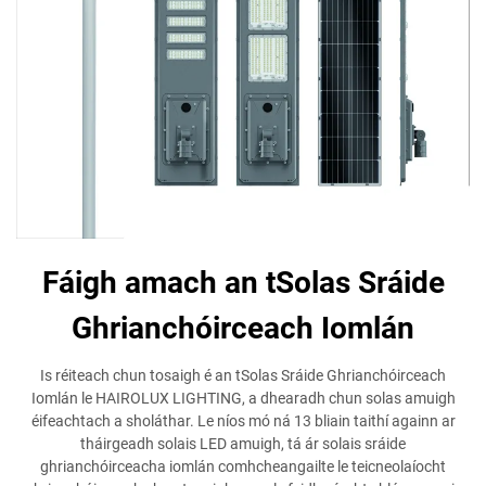
Fáigh amach an tSolas Sráide
Ghrianchóirceach Iomlán
Is réiteach chun tosaigh é an tSolas Sráide Ghrianchóirceach
Iomlán le HAIROLUX LIGHTING, a dhearadh chun solas amuigh
éifeachtach a sholáthar. Le níos mó ná 13 bliain taithí againn ar
tháirgeadh solais LED amuigh, tá ár solais sráide
ghrianchóirceacha iomlán comhcheangailte le teicneolaíocht