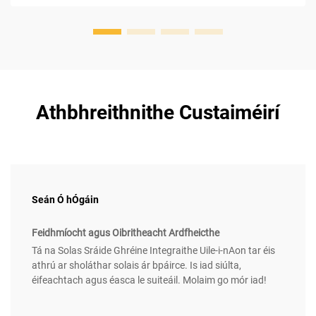
Athbhreithnithe Custaiméirí
Seán Ó hÓgáin
Feidhmíocht agus Oibritheacht Ardfheicthe
Tá na Solas Sráide Ghréine Integraithe Uile-i-nAon tar éis
athrú ar sholáthar solais ár bpáirce. Is iad siúlta,
éifeachtach agus éasca le suiteáil. Molaim go mór iad!