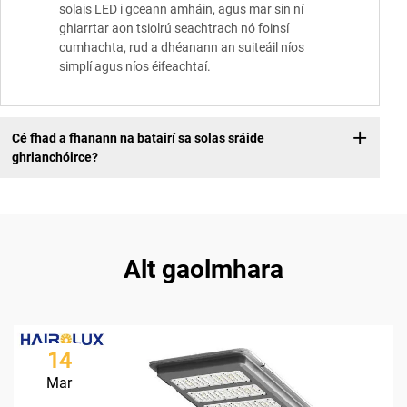
solais LED i gceann amháin, agus mar sin ní
ghiarrtar aon tsiolrú seachtrach nó foinsí
cumhachta, rud a dhéanann an suiteáil níos
simplí agus níos éifeachtaí.
Cé fhad a fhanann na batairí sa solas sráide
ghrianchóirce?
Alt gaolmhara
14
Mar