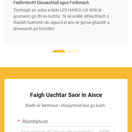
Feidhmíocht Eisceachtúil agus Forlíonach
Tiontaigh an solas sráide LED HAIROLUX 90W ár
gcumann go dtí so-luchtú. Tá sé soiléir, éifeachtach ó
thaobh fuinnimh de, agus é in ann ár gcrua-ghaoith a
sheasamh go hiomlán!
Faigh Uachtar Saor in Aisce
Beidh ár léiritheoir i dteagmháil leat go luath.
Ríomhphost