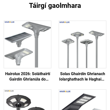
Táirgí gaolmhara
Hairolux 2026: Soláthairtí
Solas Ghairdín Ghrianach
Gairdín Ghrianúla do
Iolarghathach le Haghaidh
Thionscadal, Soláthairtí
Slíochta Deorainneachta
Bóthar Uisce-Phróifí do
Uasghníomhach
Úsáid Amuigh
Custamaithe Zhongshan