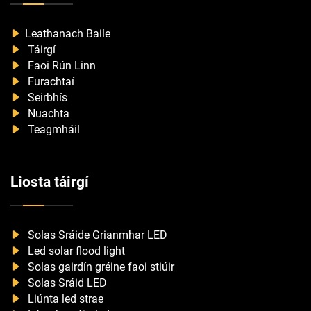
Leathanach Baile
Táirgí
Faoi Rún Linn
Furachtaí
Seirbhís
Nuachta
Teagmháil
Liosta táirgí
Solas Sráide Grianmhar LED
Led solar flood light
Solas gairdín gréine faoi stiúir
Solas Sráid LED
Liúnta led strae