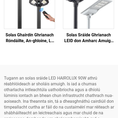
Solas Ghairdín Ghrianach
Solas Sráide Ghrianach
Róndáilte, An-ghloine, Le
LEID don Amharc Amuigh
Haghaidh Amhairc
ó Hairolux, Uisce-
Amaireach, IP65, CE,
ghabhálach IP65, uile-i-n-
RoHs, Cróga Ghrianach do
aon, alumainim, an-
Bhealach na Gairdín
bhríomhar, do na
príomhsráideanna
Tugann an solas sráide LED HAIROLUX 90W athrú
réabhlóideach ar sholáis amuigh. Is iad a chumas
otharlacha intleachtúla uathoibríocha agus a dhíolú
lúminis iontach an bhean chun infrastrucht chathrach nua-
aoiseach. Ina theannta sin, tá a dheasghnáthú cairdiúil don
timpeallacht curtha ar fáil do na custaiméirí mar réiteach ar
shábháilteacht an leictreachais agus mar chuid de na