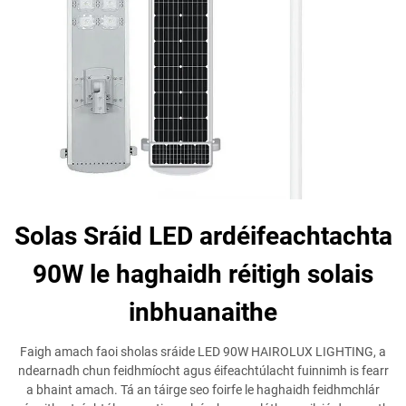
Solas Sráid LED ardéifeachtachta
90W le haghaidh réitigh solais
inbhuanaithe
Faigh amach faoi sholas sráide LED 90W HAIROLUX LIGHTING, a
ndearnadh chun feidhmíocht agus éifeachtúlacht fuinnimh is fearr
a bhaint amach. Tá an táirge seo foirfe le haghaidh feidhmchlár