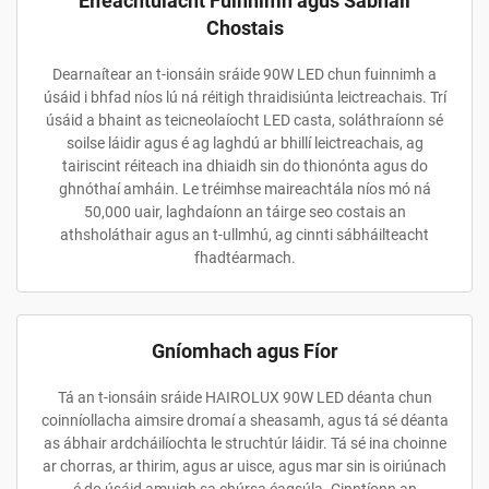
Éifeachtúlacht Fuinnimh agus Sábháil
Chostais
Dearnaítear an t-ionsáin sráide 90W LED chun fuinnimh a
úsáid i bhfad níos lú ná réitigh thraidisiúnta leictreachais. Trí
úsáid a bhaint as teicneolaíocht LED casta, soláthraíonn sé
soilse láidir agus é ag laghdú ar bhillí leictreachais, ag
tairiscint réiteach ina dhiaidh sin do thionónta agus do
ghnóthaí amháin. Le tréimhse maireachtála níos mó ná
50,000 uair, laghdaíonn an táirge seo costais an
athsholáthair agus an t-ullmhú, ag cinnti sábháilteacht
fhadtéarmach.
Gníomhach agus Fíor
Tá an t-ionsáin sráide HAIROLUX 90W LED déanta chun
coinníollacha aimsire dromaí a sheasamh, agus tá sé déanta
as ábhair ardcháilíochta le struchtúr láidir. Tá sé ina choinne
ar chorras, ar thirim, agus ar uisce, agus mar sin is oiriúnach