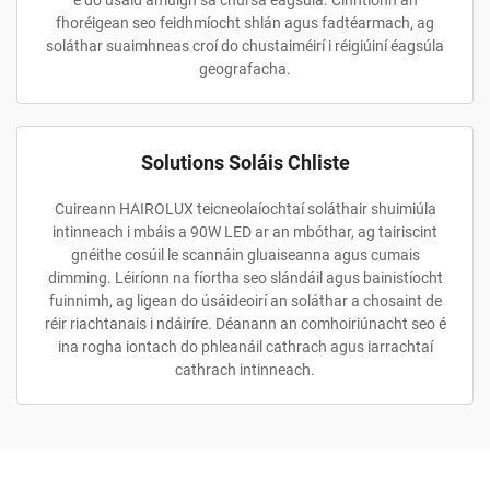
é do úsáid amuigh sa chúrsa éagsúla. Cinntíonn an
fhoréigean seo feidhmíocht shlán agus fadtéarmach, ag
soláthar suaimhneas croí do chustaiméirí i réigiúiní éagsúla
geografacha.
Solutions Soláis Chliste
Cuireann HAIROLUX teicneolaíochtaí soláthair shuimiúla
intinneach i mbáis a 90W LED ar an mbóthar, ag tairiscint
gnéithe cosúil le scannáin gluaiseanna agus cumais
dimming. Léiríonn na fíortha seo slándáil agus bainistíocht
fuinnimh, ag ligean do úsáideoirí an soláthar a chosaint de
réir riachtanais i ndáiríre. Déanann an comhoiriúnacht seo é
ina rogha iontach do phleanáil cathrach agus iarrachtaí
cathrach intinneach.