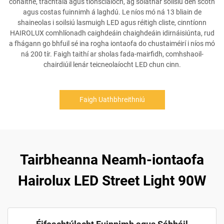
cónaithe, tráchtála agus tionsclaíoch, ag soláthar soilsiú den scoth
agus costas fuinnimh á laghdú. Le níos mó ná 13 bliain de
shaineolas i soilsiú lasmuigh LED agus réitigh cliste, cinntíonn
HAIROLUX comhlíonadh caighdeáin chaighdeáin idirnáisiúnta, rud
a fhágann go bhfuil sé ina rogha iontaofa do chustaiméirí i níos mó
ná 200 tír. Faigh taithí ar sholas fada-mairfidh, comhshaoil-
chairdiúil lenár teicneolaíocht LED chun cinn.
Faigh Uathbhreithniú
Tairbheanna Neamh-iontaofa
Hairolux LED Street Light 90W