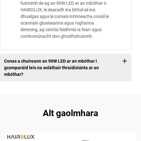
fuinnimh de ag an 90W LED ar an mbóthar ó
HAIROLUX, le dearadh ina bhfuil sé ina
dhualgas agus le cumais intinneacha cosúil le
scannáin gluaiseanna agus roghanna
dimming, ag cinntiú feidhmiú is fearr agus
comhoiriúnacht don ghnáthshuíomh.
Conas a chuireann an 90W LED ar an mbóthar i
gcomparáid leis na soláthair thraidisiúnta ar an
mbóthar?
Alt gaolmhara