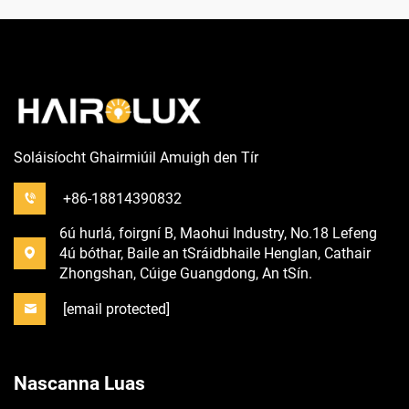
Soláisíocht Ghairmiúil Amuigh den Tír
+86-18814390832
6ú hurlá, foirgní B, Maohui Industry, No.18 Lefeng
4ú bóthar, Baile an tSráidbhaile Henglan, Cathair
Zhongshan, Cúige Guangdong, An tSín.
[email protected]
Nascanna Luas