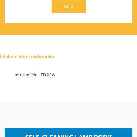
Seol
léibhéal strae síolaracha
solas sráide LED 90W