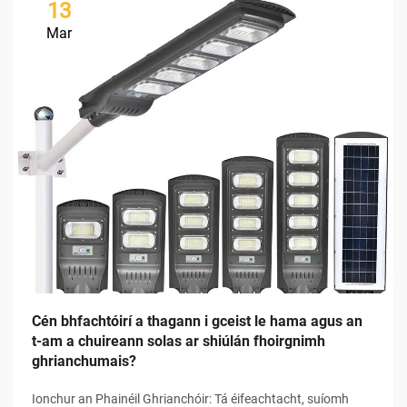
13
Mar
Cén bhfachtóirí a thagann i gceist le hama agus an
t-am a chuireann solas ar shiúlán fhoirgnimh
ghrianchumais?
Ionchur an Phainéil Ghrianchóir: Tá éifeachtacht, suíomh