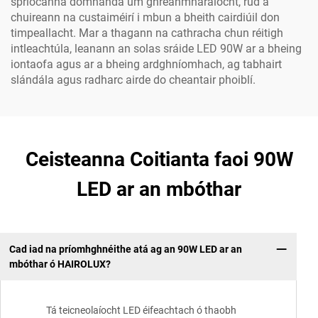
spriocanna domhanda um ghréanmharaíocht, rud a
chuireann na custaiméirí i mbun a bheith cairdiúil don
timpeallacht. Mar a thagann na cathracha chun réitigh
intleachtúla, leanann an solas sráide LED 90W ar a bheing
iontaofa agus ar a bheing ardghníomhach, ag tabhairt
slándála agus radharc airde do cheantair phoiblí.
Ceisteanna Coitianta faoi 90W
LED ar an mbóthar
Cad iad na príomhghnéithe atá ag an 90W LED ar an
mbóthar ó HAIROLUX?
Tá teicneolaíocht LED éifeachtach ó thaobh