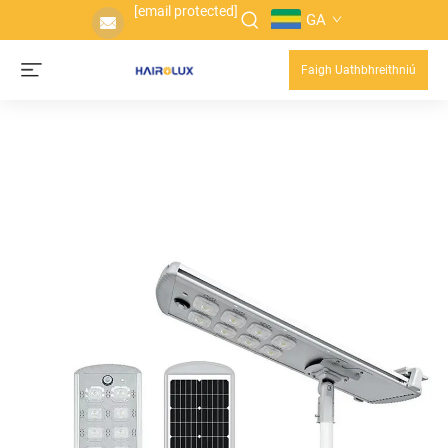
[email protected]
GA
Faigh Uathbhreithniú