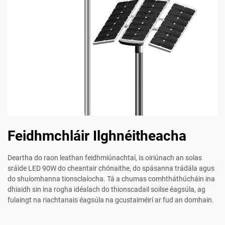
Feidhmchláir Ilghnéitheacha
Deartha do raon leathan feidhmiúnachtaí, is oiriúnach an solas
sráide LED 90W do cheantair chónaithe, do spásanna trádála agus
do shuíomhanna tionsclaíocha. Tá a chumas comhtháthúcháin ina
dhiaidh sin ina rogha idéalach do thionscadail soilse éagsúla, ag
fulaingt na riachtanais éagsúla na gcustaiméirí ar fud an domhain.