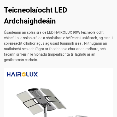
Teicneolaíocht LED
Ardchaighdeáin
Úsáideann an solas sráide LED HAIROLUX 90W teicneolaíocht
chineálta le solas sráide a sholáthar le héifeacht uafásach, ag cinnti
soiléireacht ollmhór agus ag úsáid fuinnimh íseal. Ní thugann an
nuálaíocht seo ach fógra ar fheabhas a chur ar an radharc, ach
tacann sí freisin le hionadú timpeallachta trí laghdú ar an
gcothromán carboin.