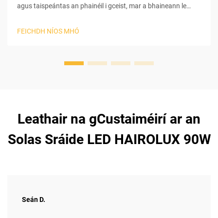
agus taispeántas an phainéil i gceist, mar a bhaineann le
héifeachtacht an phainéil, le ráta watt, le clios/aiceant. Tá an
méid fuinnimh a bhriseann an painéal gach lá faoi scáth an
FEICHDH NÍOS MHÓ
chlios agus an aiceant. Cé go mbreathnaíonn painéil le ráta
watt níos airde ar níos mó den ghrian, tá sé níos dóichí go
mbreathnaíonn siad ar a gcumasc iomlán...
Leathair na gCustaiméirí ar an
Solas Sráide LED HAIROLUX 90W
Seán D.