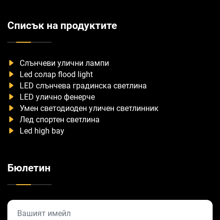
Списък на продуктите
Слънчеви улични лампи
Led солар flood light
LED слънчева градинска светлина
LED улично фенерче
Умен светодиоден уличен светлинник
Лед спортен светлина
Led high bay
Бюлетин