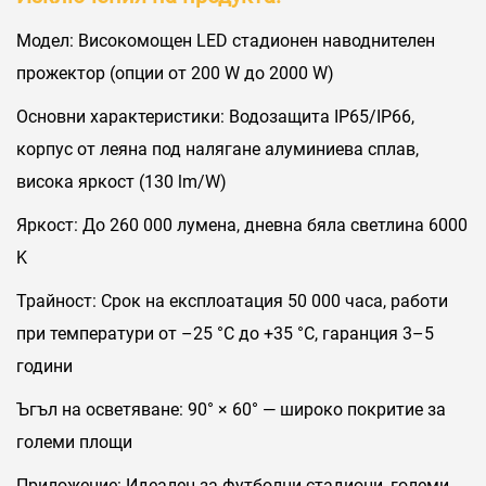
Модел: Високомощен LED стадионен наводнителен
прожектор (опции от 200 W до 2000 W)
Основни характеристики: Водозащита IP65/IP66,
корпус от леяна под налягане алуминиева сплав,
висока яркост (130 lm/W)
Яркост: До 260 000 лумена, дневна бяла светлина 6000
K
Трайност: Срок на експлоатация 50 000 часа, работи
при температури от –25 °C до +35 °C, гаранция 3–5
години
Ъгъл на осветяване: 90° × 60° — широко покритие за
големи площи
Приложение: Идеален за футболни стадиони, големи