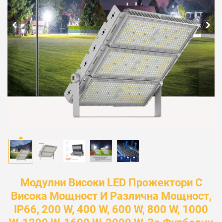
Модулни Високи LED Прожектори С
Висока Мощност И Различна Мощност,
IP66, 200 W, 400 W, 600 W, 800 W, 1000