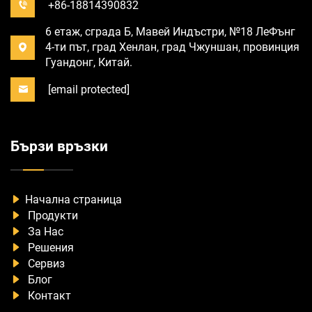
+86-18814390832
6 етаж, сграда Б, Мавей Индъстри, №18 ЛеФънг
4-ти път, град Хенлан, град Чжуншан, провинция
Гуандонг, Китай.
[email protected]
Бързи връзки
Начална страница
Продукти
За Нас
Решения
Сервиз
Блог
Контакт