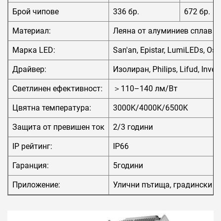
Брой чипове
336 бр.
672 бр.
Материал:
Леяна от алуминиев сплав +
Марка LED:
San'an, Epistar, LumiLEDs, Osr
Драйвер:
Изолиран, Philips, Lifud, Inven
Светлинен ефективност:
＞110–140 лм/Вт
Цвятна температура:
3000K/4000K/6500K
Защита от превишен ток
2/3 години
IP рейтинг:
IP66
Гаранция:
5години
Приложение:
Улични пътища, градински п