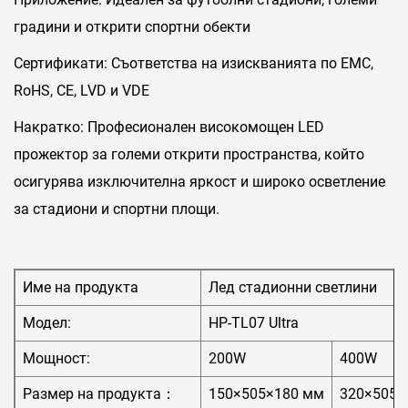
градини и открити спортни обекти
Сертификати: Съответства на изискванията по EMC,
RoHS, CE, LVD и VDE
Накратко: Професионален високомощен LED
прожектор за големи открити пространства, който
осигурява изключителна яркост и широко осветление
за стадиони и спортни площи.
Име на продукта
Лед стадионни светлини
Модел:
HP-TL07 Ultra
Мощност:
200W
400W
Размер на продукта：
150×505×180 мм
320×505×