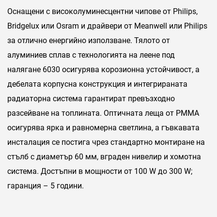
Оснащени с високолуминесцентни чипове от Philips,
Bridgelux или Osram и драйвери от Meanwell или Philips
за отлично енергийно използване. Тялото от
алуминиев сплав с технологията на леене под
налягане 6030 осигурява корозионна устойчивост, а
дебелата корпусна конструкция и интегрираната
радиаторна система гарантират превъзходно
разсейване на топлината. Оптичната леща от PMMA
осигурява ярка и равномерна светлина, а гъвкавата
инсталация се постига чрез стандартно монтиране на
стълб с диаметър 60 мм, вграден нивелир и хомотна
система. Достъпни в мощности от 100 W до 300 W;
гаранция – 5 години.