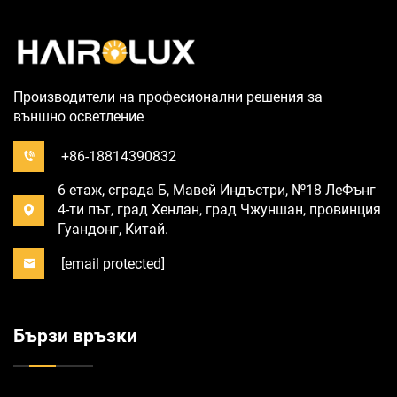
Производители на професионални решения за
външно осветление
+86-18814390832
6 етаж, сграда Б, Мавей Индъстри, №18 ЛеФънг
4-ти път, град Хенлан, град Чжуншан, провинция
Гуандонг, Китай.
[email protected]
Бързи връзки