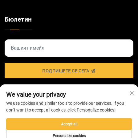
Бюлетин
ПОДПИШЕТЕ СЕ СЕГА.
We value your privacy
Всички права запазени © 2026 от ZHONGSHAN
We use cookies and similar tools to provide our services. If you
HAIROLUX LIGHTING Technology Co.,Ltd -
Политика за
don't want to accept all cookies, click Personalize cookies.
поверителност
Accept all
Personalize cookies