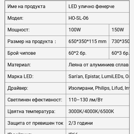
Име на продукта
LED улично фенерче
Модел:
HO-SL-06
Мощност:
100W
150W
Размер на продукта：
650*350*115 mm
730*350*
Брой чипове
60*2 бр.
60*3 бр.
Материал:
Леяна от алуминиев сплав +
Марка LED:
San'an, Epistar, LumiLEDs, Osr
Драйвер:
Изолирани, Philips, Lifud, Inve
Светлинен ефективност:
110–130 лм/Вт
Цвятна температура:
3000K/4000K/6500K
Защита от превишен ток
2/3 години