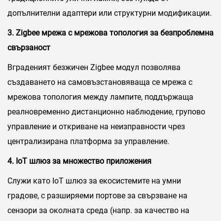
допълнителни адаптери или структурни модификации.
3. Zigbee мрежа с мрежова топология за безпроблемна
свързаност
Вграденият безжичен Zigbee модул позволява
създаването на самовъзстановяваща се мрежа с
мрежова топология между лампите, поддържаща
реалновременно дистанционно наблюдение, групово
управление и откриване на неизправности чрез
централизирана платформа за управление.
4. IoT шлюз за множество приложения
Служи като IoT шлюз за екосистемите на умни
градове, с разширяеми портове за свързване на
сензори за околната среда (напр. за качество на