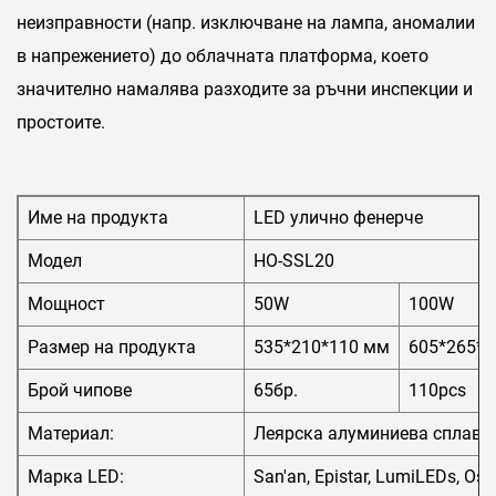
неизправности (напр. изключване на лампа, аномалии
в напрежението) до облачната платформа, което
значително намалява разходите за ръчни инспекции и
простоите.
Име на продукта
LED улично фенерче
Модел
HO-SSL20
Мощност
50W
100W
Размер на продукта
535*210*110 мм
605*265*
Брой чипове
65бр.
110pcs
Материал:
Леярска алуминиева сплав +
Марка LED:
San'an, Epistar, LumiLEDs, Osr