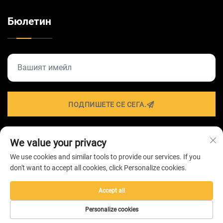
Бюлетин
ПОДПИШЕТЕ СЕ СЕГА.
We value your privacy
Всички права запазени © 2026 от ZHONGSHAN
We use cookies and similar tools to provide our services. If you
HAIROLUX LIGHTING Technology Co.,Ltd -
Политика за
don't want to accept all cookies, click Personalize cookies.
поверителност
Accept all
Personalize cookies