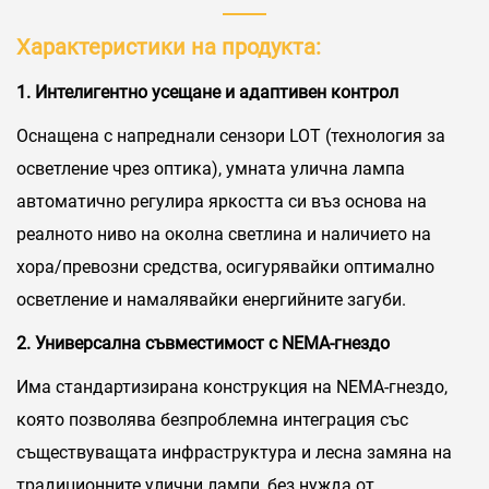
Характеристики на продукта:
1. Интелигентно усещане и адаптивен контрол
Оснащена с напреднали сензори LOT (технология за
осветление чрез оптика), умната улична лампа
автоматично регулира яркостта си въз основа на
реалното ниво на околна светлина и наличието на
хора/превозни средства, осигурявайки оптимално
осветление и намалявайки енергийните загуби.
2. Универсална съвместимост с NEMA-гнездо
Има стандартизирана конструкция на NEMA-гнездо,
която позволява безпроблемна интеграция със
съществуващата инфраструктура и лесна замяна на
традиционните улични лампи, без нужда от