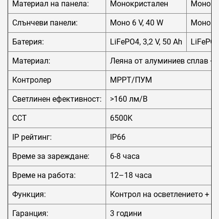
Материал на панела:
Монокристален
Монокр
Слънчеви панели:
Моно 6 V, 40 W
Моно 6 
Батерия:
LiFePO4, 3,2 V, 50 Ah
LiFePO4,
Материал:
Леяна от алуминиев сплав +
Контролер
MPPT/ПУМ
Светлинен ефективност:
>160 лм/В
CCT
6500K
IP рейтинг:
IP66
Време за зареждане:
6-8 часа
Време на работа:
12–18 часа
Функция:
Контрол на осветлението + в
Гаранция:
3 години