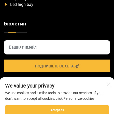
Led high bay
Бюлетин
ПОДПИШЕТЕ СЕ СЕГА.
We value your privacy
Всички права запазени © 2026 от ZHONGSHAN
We use cookies and similar tools to provide our services. If you
HAIROLUX LIGHTING Technology Co.,Ltd -
Политика за
don't want to accept all cookies, click Personalize cookies.
поверителност
Accept all