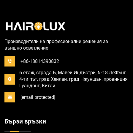
Производители на професионални решения за
външно осветление
+86-18814390832
6 етаж, сграда Б, Мавей Индъстри, №18 ЛеФънг
4-ти път, град Хенлан, град Чжуншан, провинция
Гуандонг, Китай.
[email protected]
Бързи връзки