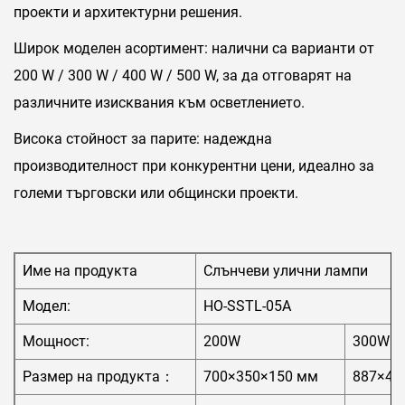
проекти и архитектурни решения.
Широк моделен асортимент: налични са варианти от
200 W / 300 W / 400 W / 500 W, за да отговарят на
различните изисквания към осветлението.
Висока стойност за парите: надеждна
производителност при конкурентни цени, идеално за
големи търговски или общински проекти.
Име на продукта
Слънчеви улични лампи
Модел:
HO-SSTL-05A
Мощност:
200W
300W
Размер на продукта：
700×350×150 мм
887×40