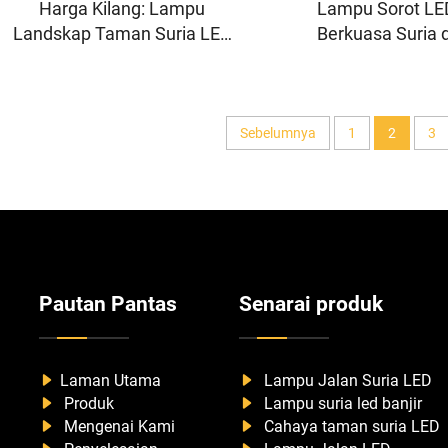
Harga Kilang: Lampu
Lampu Sorot LE
Landskap Taman Suria LED
Berkuasa Suria
Berkualiti Tinggi dengan
Harga Kilang Eko
Lumen Tinggi dan Kedap Air,
Jualan Panas dan 
60W
Tinggi dengan
Perlindungan 
Sebelumnya
1
2
3
Pautan Pantas
Senarai produk
Laman Utama
Lampu Jalan Suria LED
Produk
Lampu suria led banjir
Mengenai Kami
Cahaya taman suria LED