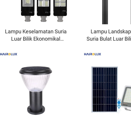
Lampu Keselamatan Suria
Lampu Landska
Luar Bilik Ekonomikal
Suria Bulat Luar Bi
Terpisah untuk Taman dan
Ketahanan Air IP6
Jalan Raya — Lampu Jalan
RoHs serta Kec
Suria LED
Sangat Tinggi unt
Dekorasi