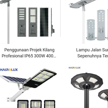
Penggunaan Projek Kilang
Lampu Jalan Su
Profesional IP65 300W 400W
Sepenuhnya Te
500W Terkamir Aluminium
dengan Modul Pin
SMD Luar Bangunan Semua-
Air IP66 dan 
dalam-Satu Lampu Jalan
Pembersihan Diri d
Suria LED
OEM/OD