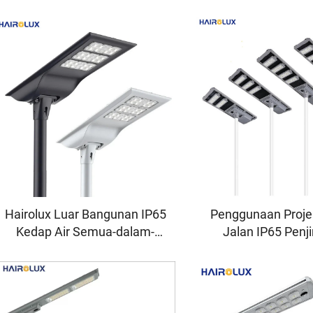
Hairolux Luar Bangunan IP65
Penggunaan Proj
Kedap Air Semua-dalam-
Jalan IP65 Penj
Satu Terkamir Kecerahan
Tenaga Tempat Let
Sangat Tinggi Aluminium
Semua-dalam-Sat
Lampu Jalan Utama LED
Jalan Suria LED 
Lampu Jalan Suria