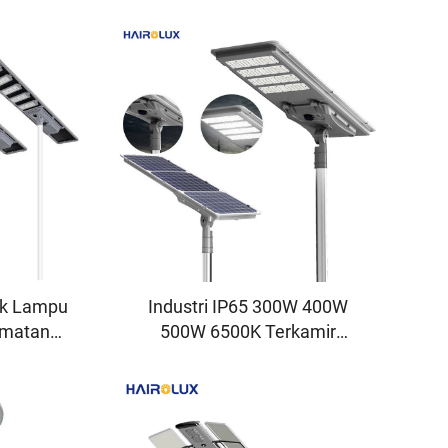
ek Lampu
Industri IP65 300W 400W
imatan
500W 6500K Terkamir
ak Kereta
Aluminium SMD Luar
u Lampu
Bangunan Lampu Jalan
Terkamir
Suria LED Terkamir