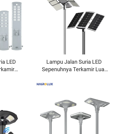
ria LED
Lampu Jalan Suria LED
rkamir
Sepenuhnya Terkamir Luar
tar Tahan
Bilik Aluminium IP66
Ciri
berkuasa 40W, 60W, 80W,
ari Kilang
100W atau 120W dari Kilang
M
Profesional OEM/ODM