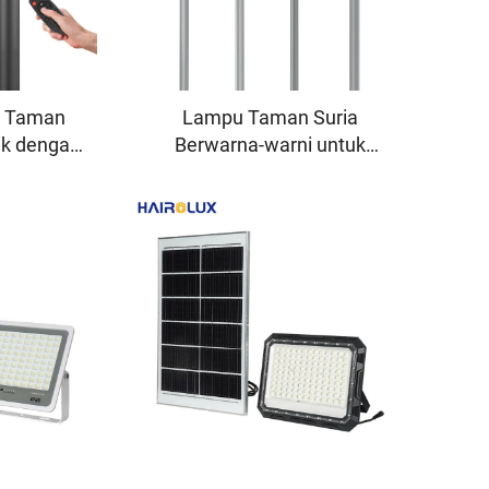
p Taman
Lampu Taman Suria
lik dengan
Berwarna-warni untuk
5, CE dan
Laluan Landskap Dekorasi
erahan
Berkecekapan Tinggi yang
uk Tujuan
Disesuaikan di Zhongshan