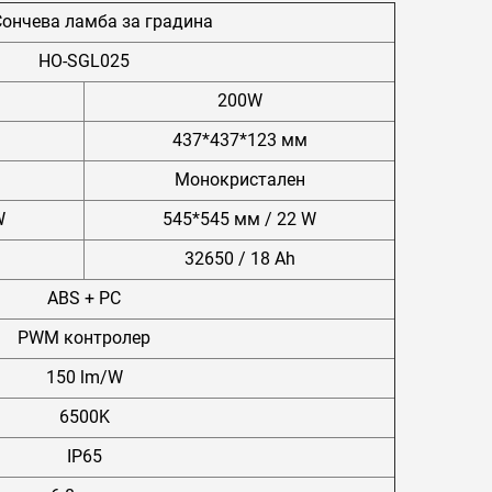
Сончева ламба за градина
HO-SGL025
200W
437*437*123 мм
Монокристален
W
545*545 мм / 22 W
32650 / 18 Ah
ABS + PC
PWM контролер
150 lm/W
6500K
IP65