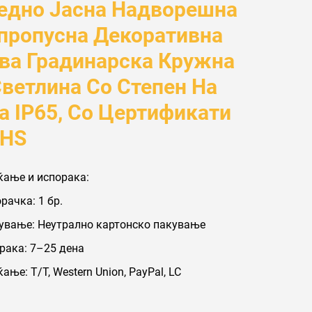
едно Јасна Надворешна
пропусна Декоративна
ва Градинарска Кружна
Светлина Со Степен На
а IP65, Со Цертификати
oHS
ќање и испорака:
ачка: 1 бр.
кување: Неутрално картонско пакување
рака: 7–25 дена
ање: Т/Т, Western Union, PayPal, LC