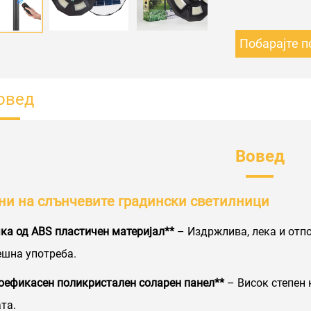
Побарајте п
овед
Вовед
ни на слънчевите градински светилници
ка од ABS пластичен материјал**
– Издржлива, лека и отп
шна употреба.
оефикасен поликристален соларен панел**
– Висок степен 
ата.