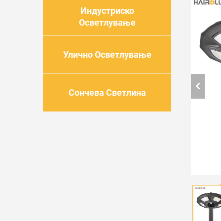
Индустриско
Осветлување
Улично Осветлување
Сончева Светлина