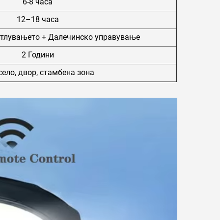
6-8 часа
12–18 часа
етлувањето + Далечинско управување
2 Години
село, двор, стамбена зона