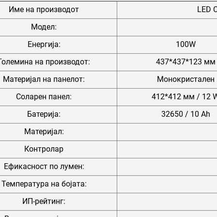
Име на производот
LED 
Модел:
Енергија:
100W
Големина на производот:
437*437*123 мм
Материјал на панелот:
Монокристален
Соларен панел:
412*412 мм / 12 
Батерија:
32650 / 10 Ah
Материјал:
Контролар
Ефикасност по лумен:
Температура на бојата:
ИП-рейтинг: