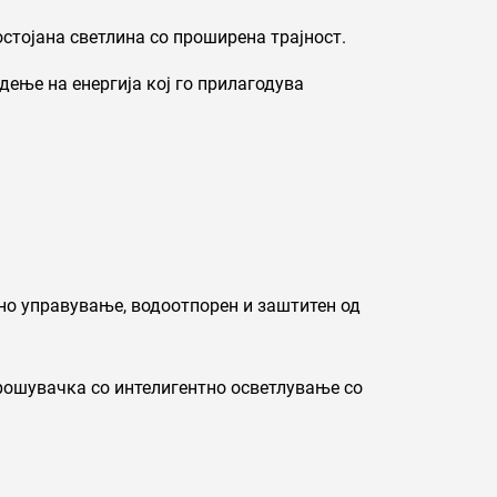
стојана светлина со проширена трајност.
дење на енергија кој го прилагодува
о управување, водоотпорен и заштитен од
трошувачка со интелигентно осветлување со