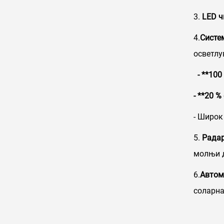
3.
LED ч
4.
Систе
осветлу
- **10
- **20 
- Широк
5.
Радар
молњи д
6.
Автом
соларна