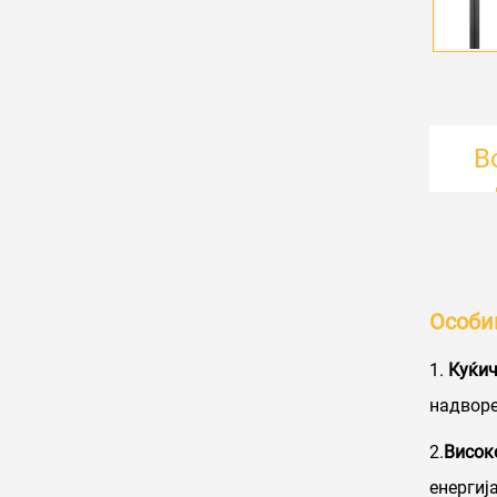
В
Особи
1.
Куќич
надворе
2.
Висок
енергиј