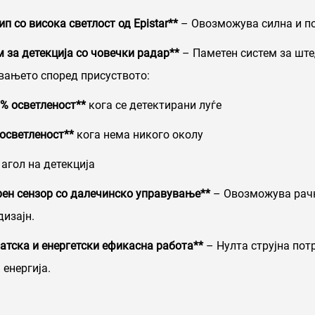
ип со висока светлост од Epistar**
– Овозможува силна и по
м за детекција со човечки радар**
– Паметен систем за ште
вањето според присуството:
0 % осветленост**
кога се детектирани луѓе
% осветленост**
кога нема никого околу
 агол на детекција
ен сензор со далечинско управување**
– Овозможува рачн
изајн.
атска и енергетски ефикасна работа**
– Нулта струјна по
 енергија.