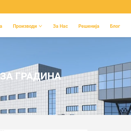
а
Производи
За Нас
Решенија
Блог
 ЗА ГРАДИНА