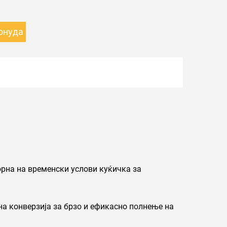
онуда
орна на временски услови куќичка за
на конверзија за брзо и ефикасно полнење на