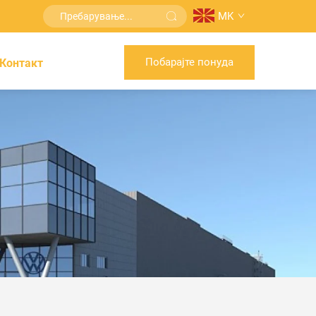
MK
Побарајте понуда
Контакт