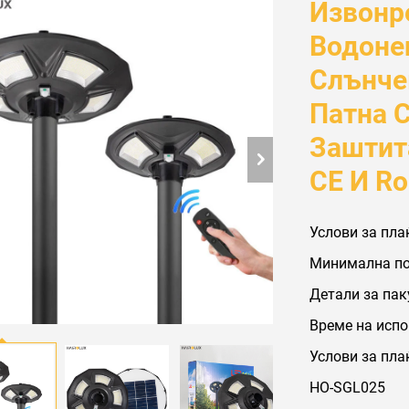
Извонр
Водоне
Слънче
Патна 
Заштит
CE И R
Услови за пла
Минимална пор
Детали за па
Време на испо
Услови за плаќ
HO-SGL025