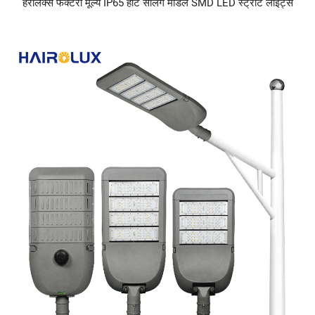
हैरोलक्स फैक्टरी मूल्य IP65 हॉट सेलिंग मॉडल SMD LED स्ट्रीट लाइट्स