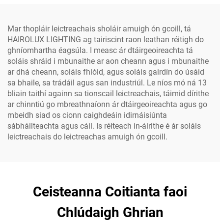
Profisiúnta
Alumainim Uisce-
ghabhálach IP65, 300W,
400W, 500W
Mar thopláir leictreachais sholáir amuigh ón gcoill, tá
HAIROLUX LIGHTING ag tairiscint raon leathan réitigh do
ghníomhartha éagsúla. I measc ár dtáirgeoireachta tá
soláis shráid i mbunaithe ar aon cheann agus i mbunaithe
ar dhá cheann, soláis fhlóid, agus soláis gairdín do úsáid
sa bhaile, sa trádáil agus san industriúl. Le níos mó ná 13
bliain taithí againn sa tionscail leictreachais, táimid dírithe
ar chinntiú go mbreathnaíonn ár dtáirgeoireachta agus go
mbeidh siad os cionn caighdeáin idirnáisiúnta
sábháilteachta agus cáil. Is réiteach in-áirithe é ár soláis
leictreachais do leictreachas amuigh ón gcoill.
Ceisteanna Coitianta faoi
Chlúdaigh Ghrian