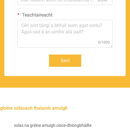
0/200
Teachtaireacht
0/1000
Seol
gloine sólásach thalamh amuigh
solas na gréine amuigh uisce-dhiongbháilte