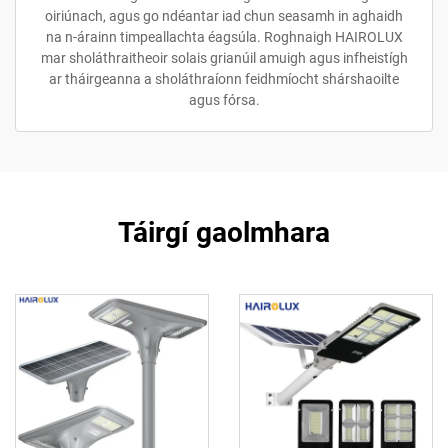
oiriúnach, agus go ndéantar iad chun seasamh in aghaidh
na n-árainn timpeallachta éagsúla. Roghnaigh HAIROLUX
mar sholáthraitheoir solais grianúil amuigh agus infheistígh
ar tháirgeanna a sholáthraíonn feidhmíocht shárshaoilte
agus fórsa.
Táirgí gaolmhara