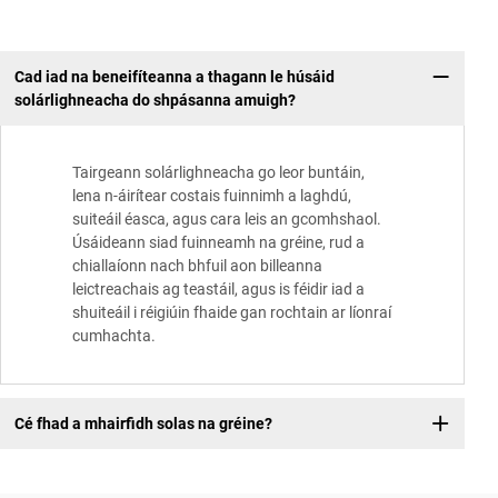
Cad iad na beneifíteanna a thagann le húsáid
solárlighneacha do shpásanna amuigh?
Tairgeann solárlighneacha go leor buntáin,
lena n-áirítear costais fuinnimh a laghdú,
suiteáil éasca, agus cara leis an gcomhshaol.
Úsáideann siad fuinneamh na gréine, rud a
chiallaíonn nach bhfuil aon billeanna
leictreachais ag teastáil, agus is féidir iad a
shuiteáil i réigiúin fhaide gan rochtain ar líonraí
cumhachta.
Cé fhad a mhairfidh solas na gréine?