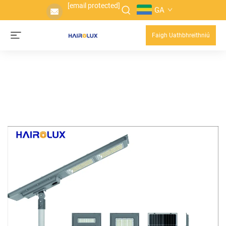
[email protected]
GA
Faigh Uathbhreithniú