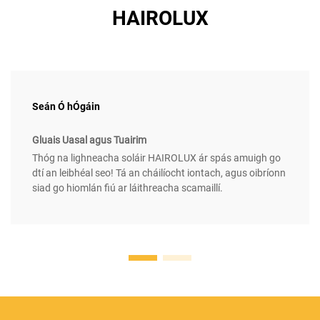
HAIROLUX
Seán Ó hÓgáin
Gluais Uasal agus Tuairim
Thóg na lighneacha soláir HAIROLUX ár spás amuigh go
dtí an leibhéal seo! Tá an cháilíocht iontach, agus oibríonn
siad go hiomlán fiú ar láithreacha scamaillí.