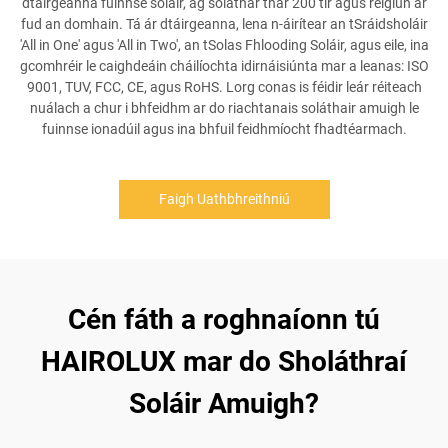
dtáirgeanna fuinnse soláir, ag soláthar thar 200 tír agus réigiún ar
fud an domhain. Tá ár dtáirgeanna, lena n-áirítear an tSráidsholáir
'All in One' agus 'All in Two', an tSolas Fhlooding Soláir, agus eile, ina
gcomhréir le caighdeáin cháilíochta idirnáisiúnta mar a leanas: ISO
9001, TUV, FCC, CE, agus RoHS. Lorg conas is féidir leár réiteach
nuálach a chur i bhfeidhm ar do riachtanais soláthair amuigh le
fuinnse ionadúil agus ina bhfuil feidhmíocht fhadtéarmach.
Faigh Uathbhreithniú
Cén fáth a roghnaíonn tú
HAIROLUX mar do Sholáthraí
Soláir Amuigh?