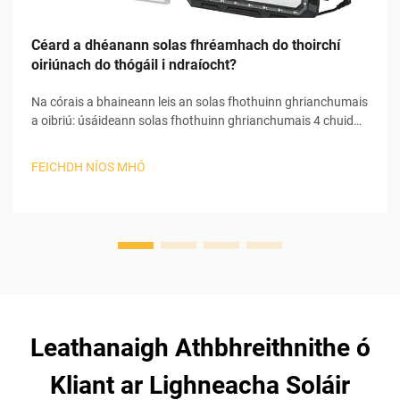
Céard a dhéanann solas fhréamhach do thoirchí
oiriúnach do thógáil i ndraíocht?
Na córais a bhaineann leis an solas fhothuinn ghrianchumais
a oibriú: úsáideann solas fhothuinn ghrianchumais 4 chuid
príomhchuid chun an ghrianbhrat a thiontú i leictreachas
úsáideach chun féin a chur i mbun. I dtosach an phróisis,
FEICHDH NÍOS MHÓ
bainann an pheann ghrianchumais an ghrianbhrat agus
tosaíonn sé an photaileictreachas...
Leathanaigh Athbhreithnithe ó
Kliant ar Lighneacha Soláir