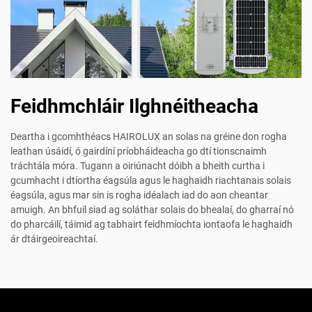
Feidhmchláir Ilghnéitheacha
Deartha i gcomhthéacs HAIROLUX an solas na gréine don rogha
leathan úsáidí, ó gairdíní príobháideacha go dtí tionscnaimh
tráchtála móra. Tugann a oiriúnacht dóibh a bheith curtha i
gcumhacht i dtíortha éagsúla agus le haghaidh riachtanais solais
éagsúla, agus mar sin is rogha idéalach iad do aon cheantar
amuigh. An bhfuil siad ag soláthar solais do bhealaí, do gharraí nó
do pharcáilí, táimid ag tabhairt feidhmíochta iontaofa le haghaidh
ár dtáirgeoireachtaí.