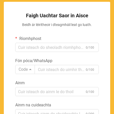
Faigh Uachtar Saor in Aisce
Beidh ár léiritheoir i dteagmháil leat go luath.
Ríomhphost
0/100
Fón póca/WhatsApp
Code
0/100
Ainm
0/100
Ainm na cuideachta