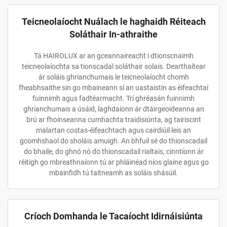
Teicneolaíocht Nuálach le haghaidh Réiteach
Soláthair In-athraithe
Tá HAIROLUX ar an gceannaireacht i dtionscnaimh
teicneolaíochta sa tionscadal soláthair solais. Dearthaítear
ár soláis ghrianchumais le teicneolaíocht chomh
fheabhsaithe sin go mbaineann sí an uastaistin as éifeachtaí
fuinnimh agus fadtéarmacht. Trí ghréasán fuinnimh
ghrianchumais a úsáid, laghdaíonn ár dtáirgeoideanna an
brú ar fhoinseanna cumhachta traidisiúnta, ag tairiscint
malartan costas-éifeachtach agus cairdiúil leis an
gcomhshaol do sholáis amuigh. An bhfuil sé do thionscadail
do bhaile, do ghnó nó do thionscadail rialtais, cinntíonn ár
réitigh go mbreathnaíonn tú ar phláinéad níos glaine agus go
mbainfidh tú taitneamh as soláis shásúil.
Críoch Domhanda le Tacaíocht Idirnáisiúnta