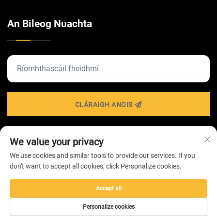
An Bileog Nuachta
CLÁRAIGH ANOIS
We value your privacy
Iarratas Cóipcheart © 2026 ag Cuideachta
We use cookies and similar tools to provide our services. If you
TEICNEOLAÍOCHTA SOILSIÚ ZHONGSHAN HAIROLUX -
don't want to accept all cookies, click Personalize cookies.
Beartas Príobháideachta
Accept all
Personalize cookies