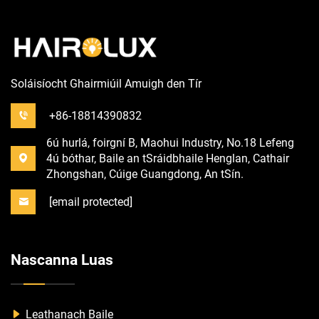
Soláisíocht Ghairmiúil Amuigh den Tír
+86-18814390832
6ú hurlá, foirgní B, Maohui Industry, No.18 Lefeng
4ú bóthar, Baile an tSráidbhaile Henglan, Cathair
Zhongshan, Cúige Guangdong, An tSín.
[email protected]
Nascanna Luas
Leathanach Baile