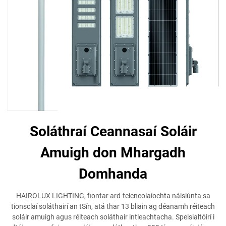
Soláthraí Ceannasaí Soláir
Amuigh don Mhargadh
Domhanda
HAIROLUX LIGHTING, fiontar ard-teicneolaíochta náisiúnta sa
tionsclaí soláthairí an tSín, atá thar 13 bliain ag déanamh réiteach
soláir amuigh agus réiteach soláthair intleachtacha. Speisialtóirí i