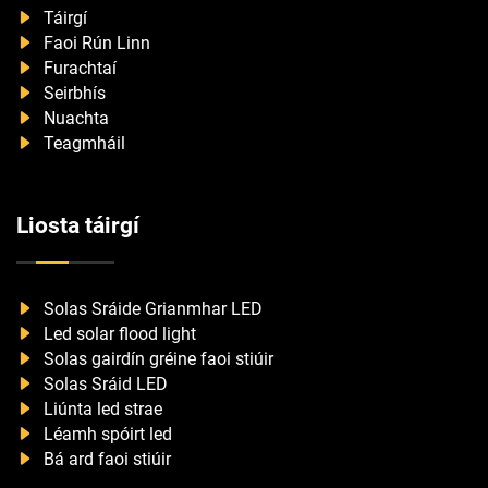
Táirgí
Faoi Rún Linn
Furachtaí
Seirbhís
Nuachta
Teagmháil
Liosta táirgí
Solas Sráide Grianmhar LED
Led solar flood light
Solas gairdín gréine faoi stiúir
Solas Sráid LED
Liúnta led strae
Léamh spóirt led
Bá ard faoi stiúir