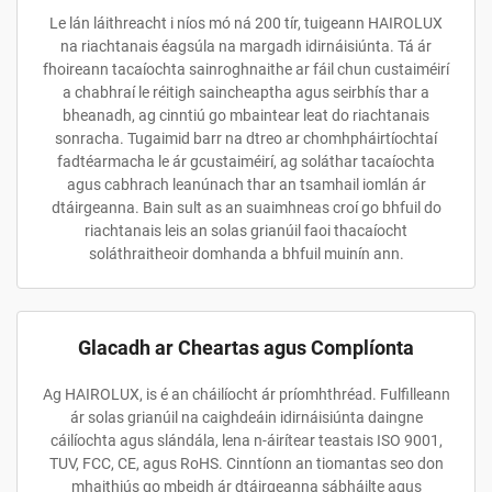
Le lán láithreacht i níos mó ná 200 tír, tuigeann HAIROLUX
na riachtanais éagsúla na margadh idirnáisiúnta. Tá ár
fhoireann tacaíochta sainroghnaithe ar fáil chun custaiméirí
a chabhraí le réitigh saincheaptha agus seirbhís thar a
bheanadh, ag cinntiú go mbaintear leat do riachtanais
sonracha. Tugaimid barr na dtreo ar chomhpháirtíochtaí
fadtéarmacha le ár gcustaiméirí, ag soláthar tacaíochta
agus cabhrach leanúnach thar an tsamhail iomlán ár
dtáirgeanna. Bain sult as an suaimhneas croí go bhfuil do
riachtanais leis an solas grianúil faoi thacaíocht
soláthraitheoir domhanda a bhfuil muinín ann.
Glacadh ar Cheartas agus Complíonta
Ag HAIROLUX, is é an cháilíocht ár príomhthréad. Fulfilleann
ár solas grianúil na caighdeáin idirnáisiúnta daingne
cáilíochta agus slándála, lena n-áirítear teastais ISO 9001,
TUV, FCC, CE, agus RoHS. Cinntíonn an tiomantas seo don
mhaithiús go mbeidh ár dtáirgeanna sábháilte agus