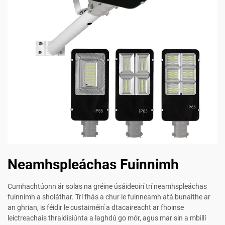
Neamhspleáchas Fuinnimh
Cumhachtúonn ár solas na gréine úsáideoirí trí neamhspleáchas
fuinnimh a sholáthar. Trí fhás a chur le fuinneamh atá bunaithe ar
an ghrian, is féidir le custaiméirí a dtacaireacht ar fhoinse
leictreachais thraidisiúnta a laghdú go mór, agus mar sin a mbillí