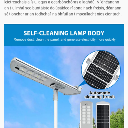
leictreachais a íslu, agus a gcarbónchóras a laghdú. Ní dhéanann
an t-ullmhú seo buntáiste do úsáideoirí aonair ach freisin, déanann
sé tionchar ar an todhchaí ina bhfuil an timpeallacht níos ciontach.