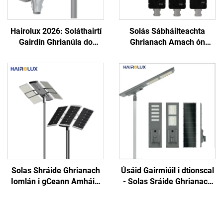
Hairolux 2026: Soláthairtí
Solás Sábháilteachta
Gairdín Ghrianúla do
Ghrianach Amach ón
Thionscadal, Soláthairtí
Tiománaí, Le Scoilt, do
Bóthar Uisce-Phróifí do
Gharraí agus do Shráid,
Úsáid Amuigh
Solais Shráide LED
Ghrianacha
Solas Shráide Ghrianach
Úsáid Gairmiúil i dtionscal
Iomlán i gCeann Amháin,
- Solas Sráide Ghrianach
Alúiminiam, IP66, 40W,
LEID Uile-i-n-aon don
60W, 80W, 100W, 120W, do
Amharc Amuigh,
Thionscadal OEM/ODM
Leictreachas SMD