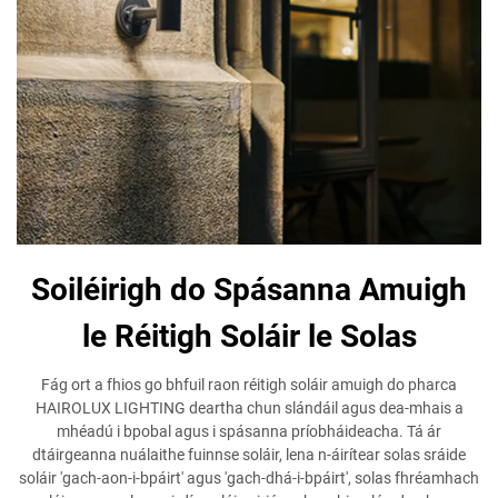
Soiléirigh do Spásanna Amuigh
le Réitigh Soláir le Solas
Fág ort a fhios go bhfuil raon réitigh soláir amuigh do pharca
HAIROLUX LIGHTING deartha chun slándáil agus dea-mhais a
mhéadú i bpobal agus i spásanna príobháideacha. Tá ár
dtáirgeanna nuálaithe fuinnse soláir, lena n-áirítear solas sráide
soláir 'gach-aon-i-bpáirt' agus 'gach-dhá-i-bpáirt', solas fhréamhach