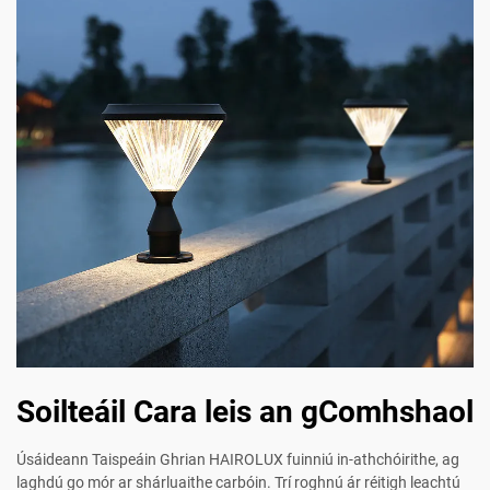
Soilteáil Cara leis an gComhshaol
Úsáideann Taispeáin Ghrian HAIROLUX fuinniú in-athchóirithe, ag
laghdú go mór ar shárluaithe carbóin. Trí roghnú ár réitigh leachtú