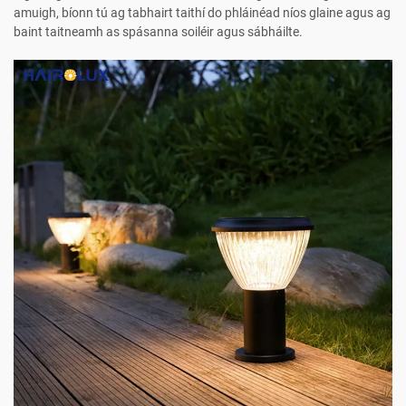
amuigh, bíonn tú ag tabhairt taithí do phláinéad níos glaine agus ag
baint taitneamh as spásanna soiléir agus sábháilte.