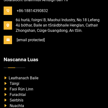
+86-18814390832
6ú hurlá, foirgní B, Maohui Industry, No.18 Lefeng
4ú bóthar, Baile an tSráidbhaile Henglan, Cathair
Zhongshan, Cúige Guangdong, An tSín.
[email protected]
Nascanna Luas
Leathanach Baile
Táirgí
Faoi Rún Linn
Furachtaí
Seirbhís
Nuachta