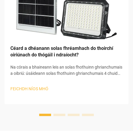
Céard a dhéanann solas fhréamhach do thoirchí
oiriúnach do thógáil i ndraíocht?
Na córais a bhaineann leis an solas fhothuinn ghrianchumais
a oibriú: úsáideann solas fhothuinn ghrianchumais 4 chuid
príomhchuid chun an ghrianbhrat a thiontú i leictreachas
úsáideach chun féin a chur i mbun. I dtosach an phróisis,
FEICHDH NÍOS MHÓ
bainann an pheann ghrianchumais an ghrianbhrat agus
tosaíonn sé an photaileictreachas...