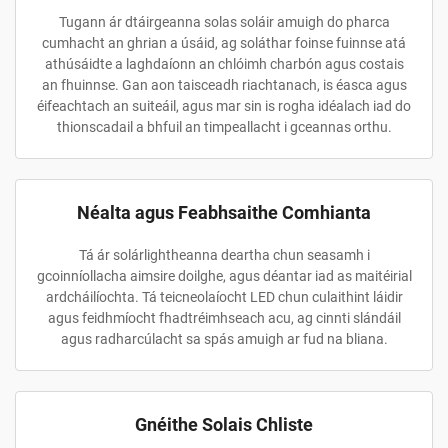
Tugann ár dtáirgeanna solas soláir amuigh do pharca
cumhacht an ghrian a úsáid, ag soláthar foinse fuinnse atá
athúsáidte a laghdaíonn an chlóimh charbón agus costais
an fhuinnse. Gan aon taisceadh riachtanach, is éasca agus
éifeachtach an suiteáil, agus mar sin is rogha idéalach iad do
thionscadail a bhfuil an timpeallacht i gceannas orthu.
Néalta agus Feabhsaithe Comhianta
Tá ár solárlightheanna deartha chun seasamh i
gcoinníollacha aimsire doilghe, agus déantar iad as maitéirial
ardcháilíochta. Tá teicneolaíocht LED chun culaithint láidir
agus feidhmíocht fhadtréimhseach acu, ag cinnti slándáil
agus radharcúlacht sa spás amuigh ar fud na bliana.
Gnéithe Solais Chliste