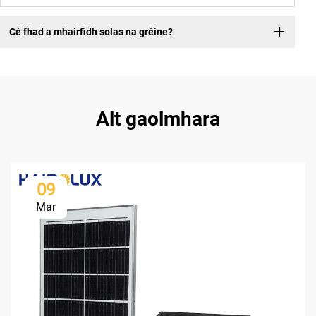
Cé fhad a mhairfidh solas na gréine?
Alt gaolmhara
09
Mar