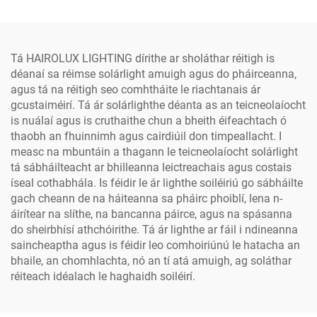
Thionscadal OEM/ODM
Leictreachas SMD
Profisiúnta
Alumainim Uisce-
ghabhálach IP65, 300W,
400W, 500W
Tá HAIROLUX LIGHTING dírithe ar sholáthar réitigh is
déanaí sa réimse solárlight amuigh agus do pháirceanna,
agus tá na réitigh seo comhtháite le riachtanais ár
gcustaiméirí. Tá ár solárlighthe déanta as an teicneolaíocht
is nuálaí agus is cruthaithe chun a bheith éifeachtach ó
thaobh an fhuinnimh agus cairdiúil don timpeallacht. I
measc na mbuntáin a thagann le teicneolaíocht solárlight
tá sábháilteacht ar bhilleanna leictreachais agus costais
íseal cothabhála. Is féidir le ár lighthe soiléiriú go sábháilte
gach cheann de na háiteanna sa pháirc phoiblí, lena n-
áirítear na slíthe, na bancanna páirce, agus na spásanna
do sheirbhísí athchóirithe. Tá ár lighthe ar fáil i ndineanna
saincheaptha agus is féidir leo comhoiriúnú le hatacha an
bhaile, an chomhlachta, nó an tí atá amuigh, ag soláthar
réiteach idéalach le haghaidh soiléirí.