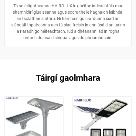
Tá solárlightheanna HAIROLUX le gnéithe intleachtúla mar
shamhlóirí gluaiseanna agus socruithe le haghaidh leibhéal
an tsoláthair a athrú. Ní hamháin go n-ardúann siad an
slándáil i bpaircanna ach tá siad freisin in ann úsáid an uainn
a riaradh go héifeachtach, rud a dhéanann iad in rogha
iontach do úsáid shiopaí agus do phríomhúsáidí.
Táirgí gaolmhara