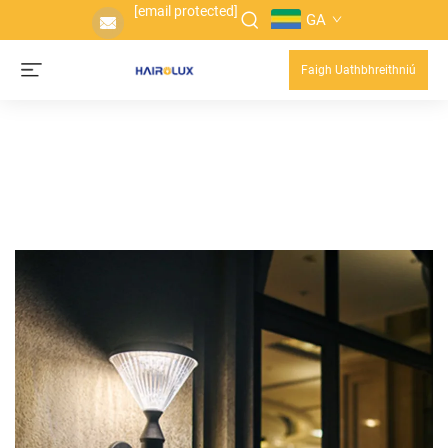
[email protected]
GA
Faigh Uathbhreithniú