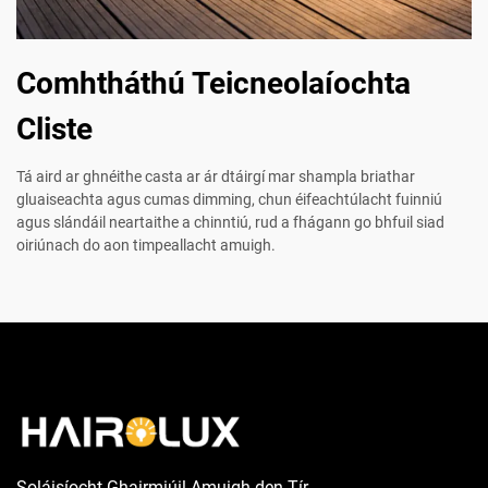
Comhtháthú Teicneolaíochta
Cliste
Tá aird ar ghnéithe casta ar ár dtáirgí mar shampla briathar
gluaiseachta agus cumas dimming, chun éifeachtúlacht fuinniú
agus slándáil neartaithe a chinntiú, rud a fhágann go bhfuil siad
oiriúnach do aon timpeallacht amuigh.
Soláisíocht Ghairmiúil Amuigh den Tír