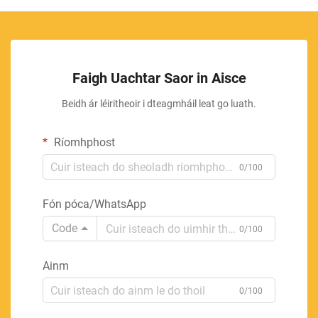
Faigh Uachtar Saor in Aisce
Beidh ár léiritheoir i dteagmháil leat go luath.
Ríomhphost
0/100
Fón póca/WhatsApp
Code
0/100
Ainm
0/100