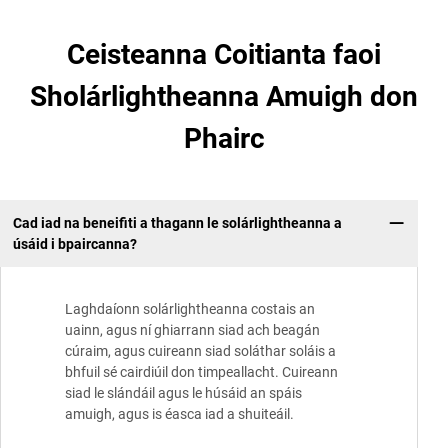
Ceisteanna Coitianta faoi
Sholárlightheanna Amuigh don
Phairc
Cad iad na beneifiti a thagann le solárlightheanna a
úsáid i bpaircanna?
Laghdaíonn solárlightheanna costais an
uainn, agus ní ghiarrann siad ach beagán
cúraim, agus cuireann siad soláthar soláis a
bhfuil sé cairdiúil don timpeallacht. Cuireann
siad le slándáil agus le húsáid an spáis
amuigh, agus is éasca iad a shuiteáil.