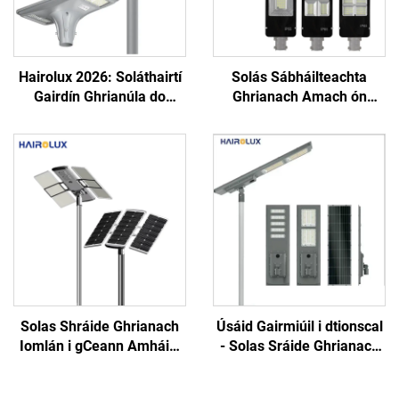
Hairolux 2026: Soláthairtí
Solás Sábháilteachta
Gairdín Ghrianúla do
Ghrianach Amach ón
Thionscadal, Soláthairtí
Tiománaí, Le Scoilt, do
Bóthar Uisce-Phróifí do
Gharraí agus do Shráid,
Úsáid Amuigh
Solais Shráide LED
Ghrianacha
Solas Shráide Ghrianach
Úsáid Gairmiúil i dtionscal
Iomlán i gCeann Amháin,
- Solas Sráide Ghrianach
Alúiminiam, IP66, 40W,
LEID Uile-i-n-aon don
60W, 80W, 100W, 120W, do
Amharc Amuigh,