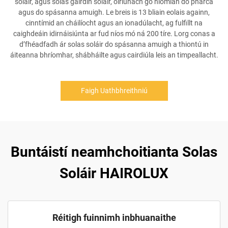
soláir, agus solas gairdín soláir, oiriúnach go hiomlán do pharca
agus do spásanna amuigh. Le breis is 13 bliain eolais againn,
cinntímid an cháilíocht agus an ionadúlacht, ag fulfillt na
caighdeáin idirnáisiúnta ar fud níos mó ná 200 tíre. Lorg conas a
d’fhéadfadh ár solas soláir do spásanna amuigh a thiontú in
áiteanna bhríomhar, shábháilte agus cairdiúla leis an timpeallacht.
Faigh Uathbhreithniú
Buntáistí neamhchoitianta Solas
Soláir HAIROLUX
Réitigh fuinnimh inbhuanaithe