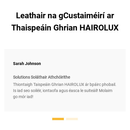
Leathair na gCustaiméirí ar
Thaispeáin Ghrian HAIROLUX
Sarah Johnson
Solutions Soláthair Athchóirithe
Thiontaigh Taispeáin Ghrian HAIROLUX ár bpáirc phobail.
Is iad seo soiléir, iontaofa agus éasca le suiteáil! Molaim
go mór iad!