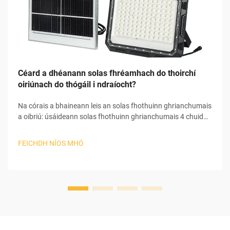
Céard a dhéanann solas fhréamhach do thoirchí
oiriúnach do thógáil i ndraíocht?
Na córais a bhaineann leis an solas fhothuinn ghrianchumais
a oibriú: úsáideann solas fhothuinn ghrianchumais 4 chuid
príomhchuid chun an ghrianbhrat a thiontú i leictreachas
úsáideach chun féin a chur i mbun. I dtosach an phróisis,
FEICHDH NÍOS MHÓ
bainann an pheann ghrianchumais an ghrianbhrat agus
tosaíonn sé an photaileictreachas...