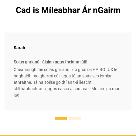
Cad is Míleabhar Ár nGairm
Sarah
Solas ghrianúil álainn agus fheidhmiúil!
Cheannaigh mé solas ghrianúil do gharraí HAIROLUX le
haghaidh mo gharraí cúl, agus tá an spás seo iomlán
athraithe. Tá na soilse go dtí an t-áilleacht,
stílthábhachtach, agus éasca a shuiteáil. Molaim go mór
iad!