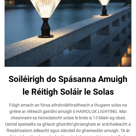
Soiléirigh do Spásanna Amuigh
le Réitigh Soláir le Solas
Fáigh amach an fórsa athsholáthraitheach a thugann solas na
gréine ar réiteach gairdíní amuigh ó HAIROLUX LIGHTING. Mar
cheannaire sa tionsclaíocht solais le breis is 13 bliain ag obair,
táimid speisialta sa ghlaoir ghairdíní ghrianghais ar ardchaileacht a
fheabhsaíonn áilleacht agus slándáil do ghaireadán amuigh. Tá ár