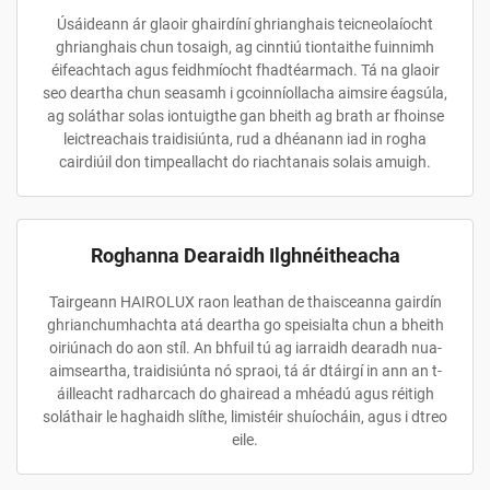
Úsáideann ár glaoir ghairdíní ghrianghais teicneolaíocht
ghrianghais chun tosaigh, ag cinntiú tiontaithe fuinnimh
éifeachtach agus feidhmíocht fhadtéarmach. Tá na glaoir
seo deartha chun seasamh i gcoinníollacha aimsire éagsúla,
ag soláthar solas iontuigthe gan bheith ag brath ar fhoinse
leictreachais traidisiúnta, rud a dhéanann iad in rogha
cairdiúil don timpeallacht do riachtanais solais amuigh.
Roghanna Dearaidh Ilghnéitheacha
Tairgeann HAIROLUX raon leathan de thaisceanna gairdín
ghrianchumhachta atá deartha go speisialta chun a bheith
oiriúnach do aon stíl. An bhfuil tú ag iarraidh dearadh nua-
aimseartha, traidisiúnta nó spraoi, tá ár dtáirgí in ann an t-
áilleacht radharcach do ghairead a mhéadú agus réitigh
soláthair le haghaidh slíthe, limistéir shuíocháin, agus i dtreo
eile.