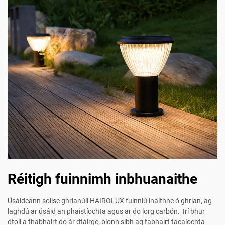
Réitigh fuinnimh inbhuanaithe
Úsáideann soilse ghrianúil HAIROLUX fuinniú inaithne ó ghrian, ag
laghdú ar úsáid an phaistíochta agus ar do lorg carbón. Trí bhur
dtoil a thabhairt do ár dtáirge, bíonn sibh ag tabhairt tacaíochta