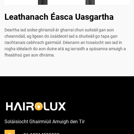
Leathanach Éasca Uasgartha
Deartha iad soilse ghrianúil ár gharraí chun suiteáil gan aon
cheanndáil, ag ligean do úsáideoirí iad a shuiteáil go tapa gan
riachtanais cabhrach gairmiúil. Déanann an tosaíocht seo iad in
rogha idéalach do aon duine atá ag iarraidh a spásanna amuigh a
fheabhsú gan aon dhráma.
Soláisíocht Ghairmiúil Amuigh den Tír