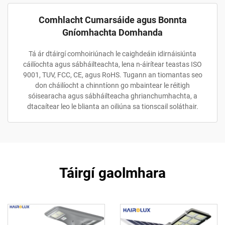
Comhlacht Cumarsáide agus Bonnta
Gníomhachta Domhanda
Tá ár dtáirgí comhoiriúnach le caighdeáin idirnáisiúnta
cáilíochta agus sábháilteachta, lena n-áirítear teastas ISO
9001, TUV, FCC, CE, agus RoHS. Tugann an tiomantas seo
don cháilíocht a chinntíonn go mbaintear le réitigh
sóisearacha agus sábháilteacha ghrianchumhachta, a
dtacaítear leo le blianta an oiliúna sa tionscail soláthair.
Táirgí gaolmhara