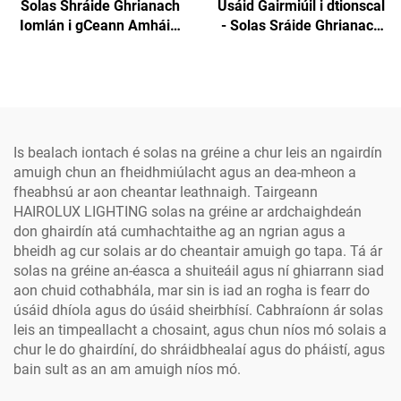
Solas Shráide Ghrianach
Úsáid Gairmiúil i dtionscal
Iomlán i gCeann Amháin,
- Solas Sráide Ghrianach
Alúiminiam, IP66, 40W,
LEID Uile-i-n-aon don
60W, 80W, 100W, 120W, do
Amharc Amuigh,
Thionscadal OEM/ODM
Leictreachas SMD
Profisiúnta
Alumainim Uisce-
ghabhálach IP65, 300W,
400W, 500W
Is bealach iontach é solas na gréine a chur leis an ngairdín
amuigh chun an fheidhmiúlacht agus an dea-mheon a
fheabhsú ar aon cheantar leathnaigh. Tairgeann
HAIROLUX LIGHTING solas na gréine ar ardchaighdeán
don ghairdín atá cumhachtaithe ag an ngrian agus a
bheidh ag cur solais ar do cheantair amuigh go tapa. Tá ár
solas na gréine an-éasca a shuiteáil agus ní ghiarrann siad
aon chuid cothabhála, mar sin is iad an rogha is fearr do
úsáid dhíola agus do úsáid sheirbhísí. Cabhraíonn ár solas
leis an timpeallacht a chosaint, agus chun níos mó solais a
chur le do ghairdíní, do shráidbhealaí agus do pháistí, agus
bain sult as an am amuigh níos mó.