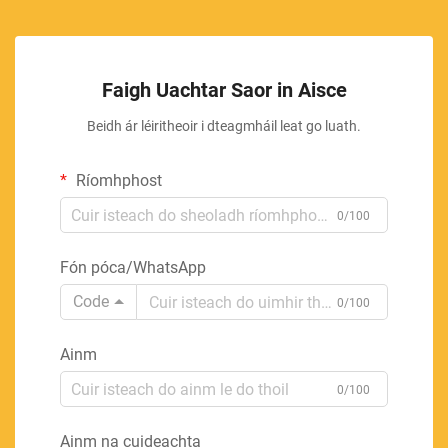
Faigh Uachtar Saor in Aisce
Beidh ár léiritheoir i dteagmháil leat go luath.
Ríomhphost
0/100
Fón póca/WhatsApp
Code
0/100
Ainm
0/100
Ainm na cuideachta