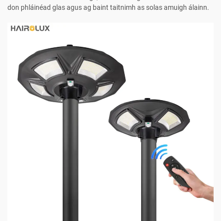
don phláinéad glas agus ag baint taitnimh as solas amuigh álainn.