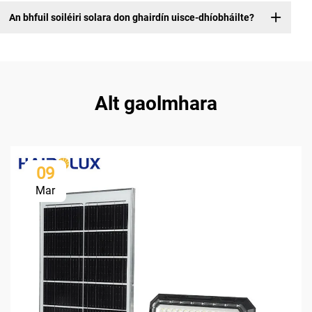
An bhfuil soiléiri solara don ghairdín uisce-dhíobháilte?
Alt gaolmhara
09
Mar