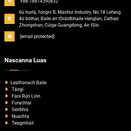
+86-18814390832
6ú hurlá, foirgní B, Maohui Industry, No.18 Lefeng
4ú bóthar, Baile an tSráidbhaile Henglan, Cathair
Zhongshan, Cúige Guangdong, An tSín.
[email protected]
Nascanna Luas
Leathanach Baile
Táirgí
Faoi Rún Linn
Furachtaí
Seirbhís
Nuachta
Teagmháil