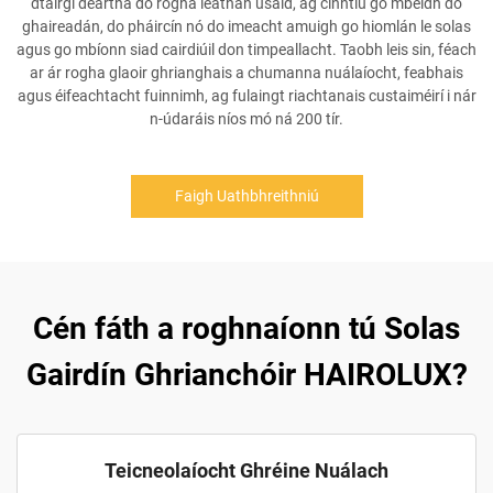
dtáirgí deartha do rogha leathan úsáid, ag cinntiú go mbeidh do
ghaireadán, do pháircín nó do imeacht amuigh go hiomlán le solas
agus go mbíonn siad cairdiúil don timpeallacht. Taobh leis sin, féach
ar ár rogha glaoir ghrianghais a chumanna nuálaíocht, feabhais
agus éifeachtacht fuinnimh, ag fulaingt riachtanais custaiméirí i nár
n-údaráis níos mó ná 200 tír.
Faigh Uathbhreithniú
Cén fáth a roghnaíonn tú Solas
Gairdín Ghrianchóir HAIROLUX?
Teicneolaíocht Ghréine Nuálach