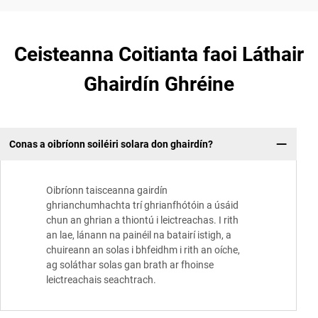
Ceisteanna Coitianta faoi Láthair
Ghairdín Ghréine
Conas a oibríonn soiléiri solara don ghairdín?
Oibríonn taisceanna gairdín
ghrianchumhachta trí ghrianfhótóin a úsáid
chun an ghrian a thiontú i leictreachas. I rith
an lae, lánann na painéil na batairí istigh, a
chuireann an solas i bhfeidhm i rith an oíche,
ag soláthar solas gan brath ar fhoinse
leictreachais seachtrach.