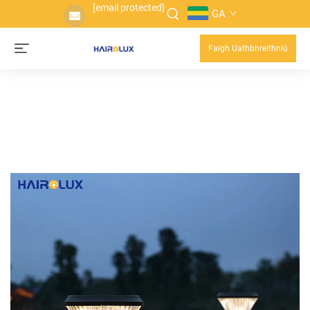
[email protected]
GA
Faigh Uathbhreithniú