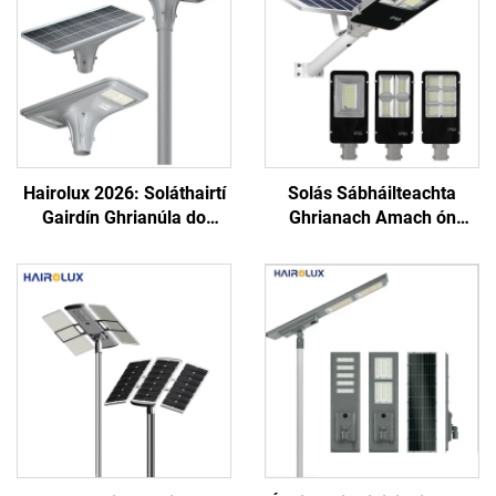
Hairolux 2026: Soláthairtí
Solás Sábháilteachta
Gairdín Ghrianúla do
Ghrianach Amach ón
Thionscadal, Soláthairtí
Tiománaí, Le Scoilt, do
Bóthar Uisce-Phróifí do
Gharraí agus do Shráid,
Úsáid Amuigh
Solais Shráide LED
Ghrianacha